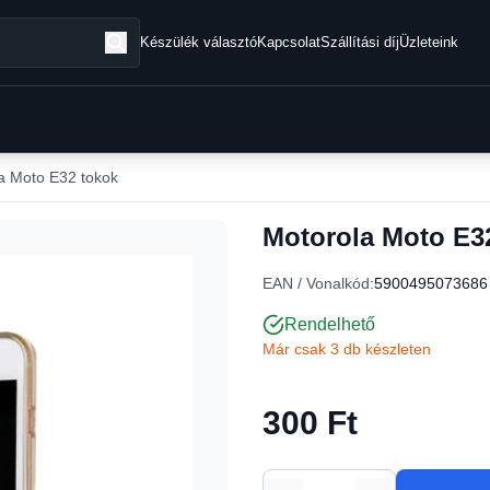
Készülék választó
Kapcsolat
Szállítási díj
Üzleteink
a Moto E32 tokok
Motorola Moto E32 
EAN / Vonalkód:
5900495073686
Rendelhető
Már csak 3 db készleten
300 Ft