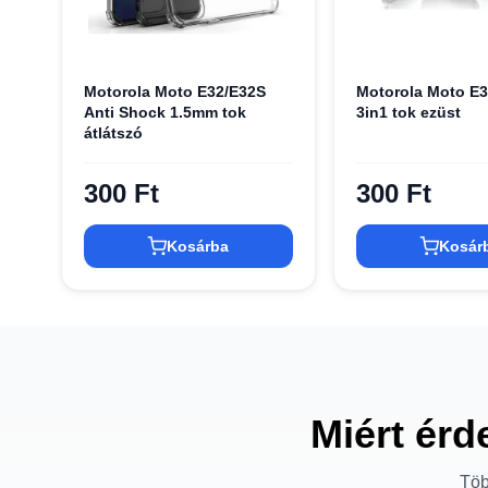
Motorola Moto E32/E32S
Motorola Moto E32
Anti Shock 1.5mm tok
3in1 tok ezüst
átlátszó
300 Ft
300 Ft
Kosárba
Kosár
Miért érd
Töb