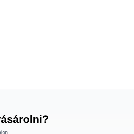
vásárolni?
alon