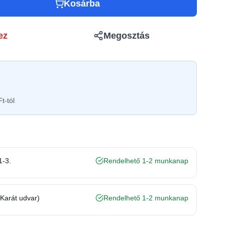
Kosárba
ez
Megosztás
t-tól
1-3.
Rendelhető 1-2 munkanap
(Karát udvar)
Rendelhető 1-2 munkanap