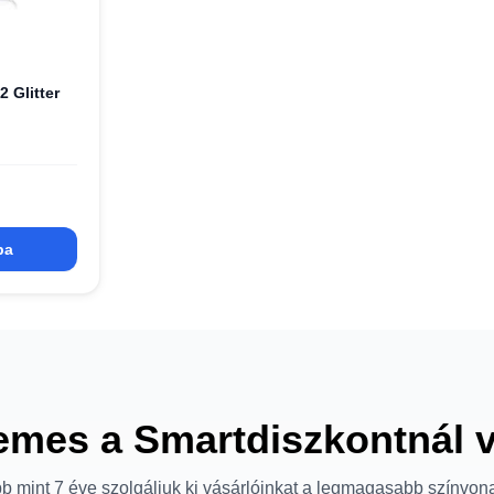
 Glitter
ba
emes a Smartdiszkontnál 
b mint 7 éve szolgáljuk ki vásárlóinkat a legmagasabb színvon