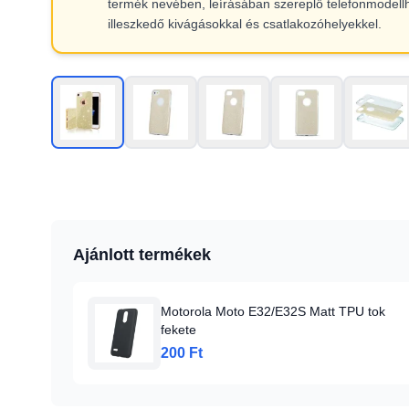
termék nevében, leírásában szereplő telefonmodell
illeszkedő kivágásokkal és csatlakozóhelyekkel.
Ajánlott termékek
Motorola Moto E32/E32S Matt TPU tok
fekete
200 Ft