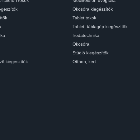
iltelefon tokok
Mobiltelefon üvegfólia
egészítők
Okosóra kiegészítők
ítők
Tablet tokok
a
Tablet, táblagép kiegészítők
ika
Irodatechnika
Okosóra
Stúdió kiegészítők
ző kiegészítők
Otthon, kert