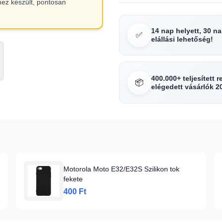
hez készült, pontosan
14 nap helyett, 30 n
✅
elállási lehetőség!
400.000+ teljesített 
📦
elégedett vásárlók 2
Motorola Moto E32/E32S Szilikon tok
fekete
400 Ft