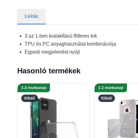
Leírás
3 az 1-ben kialakítású flitteres tok
TPU és PC anyaghasználat kombinációja
Egyedi megjelenést nyújt
Hasonló termékek
1-2 munkanap
1-2 munkanap
Kifutó
Kifutó