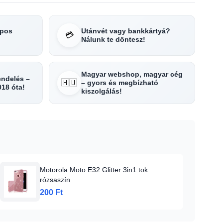
apos
Utánvét vagy bankkártyá?
💳
Nálunk te döntesz!
Magyar webshop, magyar cég
rendelés –
🇭🇺
– gyors és megbízható
018 óta!
kiszolgálás!
Motorola Moto E32 Glitter 3in1 tok
rózsaszín
200 Ft