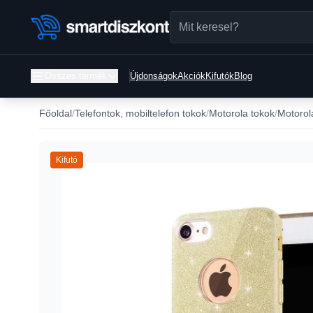
Összes termék
Újdonságok
Akciók
Kifutók
Blog
Főoldal
Telefontok, mobiltelefon tokok
Motorola tokok
Motorol
Kifutó