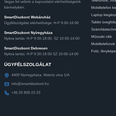
Telefontok, mob
Vegye fel velünk a kapcsolatot elérhetőségeink
bármelyikén.
Mobiltelefon ki
Laptop kiegész
SmartDiszkont Webáruház
Tablet üvegfóli
Ügyfélszolgálat elérhetősége: H-P 9:00-16:00
Számítástechn
SmartDiszkont Nyíregyháza
Műszaki cikk
Nyitva tartás: H-P 9:30-18:00, SZ 10:00-14:00
Mobiltelefonok
SmartDiszkont Debrecen
Fotó, fényképe
Nyitva tartás: H-P 9:30-18:00 SZ 10:00-14:00
ÜGYFÉLSZOLGÁLAT
4400 Nyíregyháza, Matróz utca 1/A
info@smartdiszkont.hu
+36 20 800 23 23