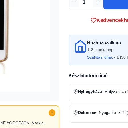
Mennyiség
Kedvencekh
Házhozszállítás
1-2 munkanap
Szállítási díjak
- 1490 F
Készletinformáció
Nyíregyháza
, Mályva utca 
Debrecen
, Nyugati u. 5-7. 
l, NE AGGÓDJON. A tok a