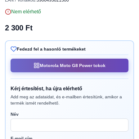
EAN / Vonalkód:
5900495821300
Nem elérhető
2 300 Ft
Fedezd fel a hasonló termékeket
Motorola Moto G8 Power tokok
Kérj értesítést, ha újra elérhető
Add meg az adataidat, és e-mailben értesítünk, amikor a
termék ismét rendelhető.
Név
E-mail cím