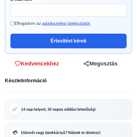
Elfogadom az
adatkezelési tájékoztatót
.
Értesítést kérek
Kedvencekhez
Megosztás
Készletinformáció
✅
14 nap helyett, 30 napos elállási lehetőség!
💳
Utánvét vagy bankkártyá? Nálunk te döntesz!