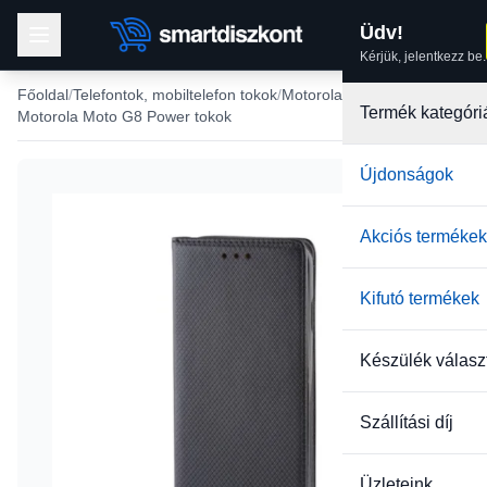
Üdv!
Kérjük, jelentkezz be.
Főoldal
Telefontok, mobiltelefon tokok
Motorola tokok
Termék kategóri
Motorola Moto G8 Power tokok
Újdonságok
Akciós termékek
Kifutó termékek
Készülék válasz
Szállítási díj
Üzleteink