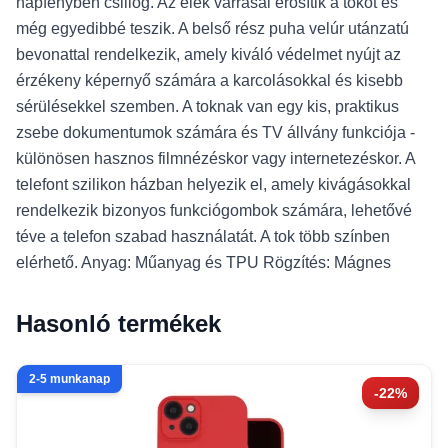
napfényben csillog. Az élek varrásai erősítik a tokot és
még egyedibbé teszik. A belső rész puha velúr utánzatú
bevonattal rendelkezik, amely kiváló védelmet nyújt az
érzékeny képernyő számára a karcolásokkal és kisebb
sérülésekkel szemben. A toknak van egy kis, praktikus
zsebe dokumentumok számára és TV állvány funkciója -
különösen hasznos filmnézéskor vagy internetezéskor. A
telefont szilikon házban helyezik el, amely kivágásokkal
rendelkezik bizonyos funkciógombok számára, lehetővé
téve a telefon szabad használatát. A tok több színben
elérhető. Anyag: Műanyag és TPU Rögzítés: Mágnes
Hasonló termékek
2-5 munkanap
-22%