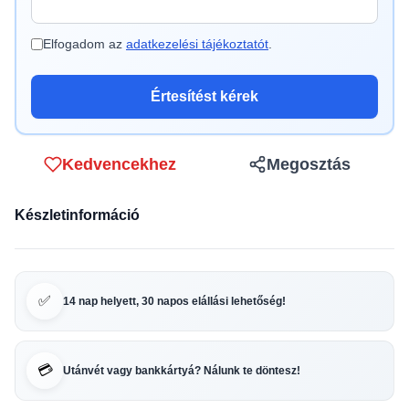
Elfogadom az
adatkezelési tájékoztatót
.
Értesítést kérek
Kedvencekhez
Megosztás
Készletinformáció
✅
14 nap helyett, 30 napos elállási lehetőség!
💳
Utánvét vagy bankkártyá? Nálunk te döntesz!