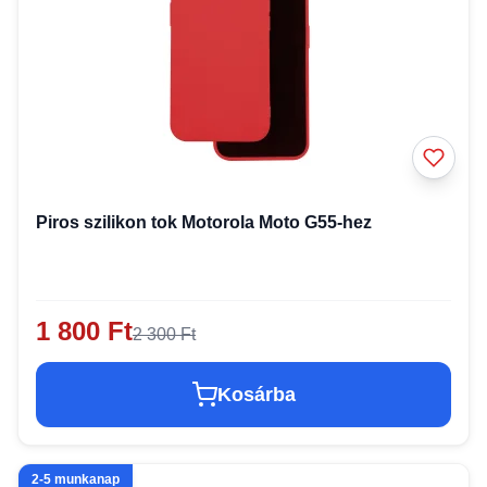
Piros szilikon tok Motorola Moto G55-hez
1 800 Ft
2 300 Ft
Kosárba
2-5 munkanap