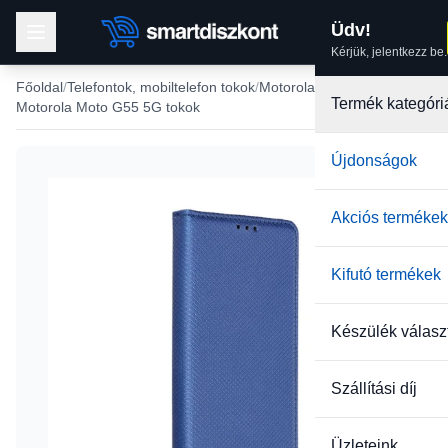
Üdv!
Kérjük, jelentkezz be.
Főoldal
Telefontok, mobiltelefon tokok
Motorola tokok
Termék kategóri
Motorola Moto G55 5G tokok
Újdonságok
Akciós termékek
Kifutó termékek
Készülék válasz
Szállítási díj
Üzleteink