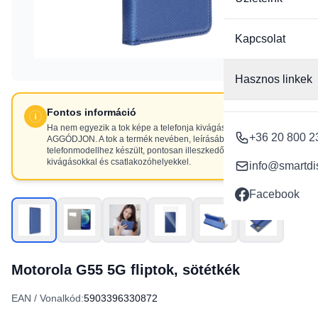
Kapcsolat
Hasznos linkek
Fontos információ
Ha nem egyezik a tok képe a telefonja kivágásaival, NE
+36 20 800 2
AGGÓDJON. A tok a termék nevében, leírásában szereplő
telefonmodellhez készült, pontosan illeszkedő
kivágásokkal és csatlakozóhelyekkel.
info@smartdi
Facebook
Motorola G55 5G fliptok, sötétkék
EAN / Vonalkód:
5903396330872