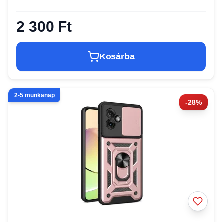
2 300 Ft
Kosárba
2-5 munkanap
-28%