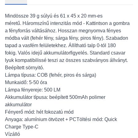
Mindössze 39 g súlyú és 61 x 45 x 20 mm-es
méretű.
Háromszínű intenzitás mód - Kattintson a gombra
a fényforrás váltásához. Hosszan megnyomva fényes
módba vált (fehér fény, sárga fény, piros fény).
Szabadon
tapad a vasfém felületekhez.
Állítható talp 0-tól 180
fokig.
Valós idejű akkumulátorfigyelés.
Standard csavar
lyuk kompatibilissé teszi az összes szabványos állványt.
Beépített sörnyitó.
Lámpa típusa: COB (fehér, piros és sárga)
Munkaidő: 5-50 óra
Lámpa fényereje: 500 LM
Akkumulátor típusa: beépített 500mAh polimer
akkumulátor
Fényerő mód: hét fokozatú mód
Anyaga: alumínium ötvözet + PCTöltési mód: Quick
Charge Type-C
Vízálló