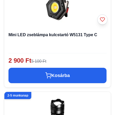
Mini LED zseblámpa kulcstartó W5131 Type C
2 900 Ft
5 100 Ft
Kosárba
2-5 munkanap