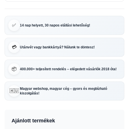
✅
14 nap helyett, 30 napos elállási lehetőség!
💳
Utánvét vagy bankkártyá? Nálunk te döntesz!
📦
400.000+ teljesített rendelés – elégedett vásárlók 2018 óta!
Magyar webshop, magyar cég – gyors és megbízható
🇭🇺
kiszolgálás!
Ajánlott termékek