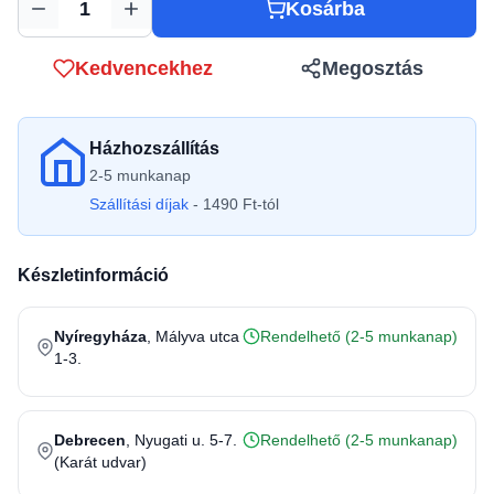
Kosárba
Mennyiség
Kedvencekhez
Megosztás
Házhozszállítás
2-5 munkanap
Szállítási díjak
- 1490 Ft-tól
Készletinformáció
Nyíregyháza
, Mályva utca
Rendelhető (2-5 munkanap)
1-3.
Debrecen
, Nyugati u. 5-7.
Rendelhető (2-5 munkanap)
(Karát udvar)