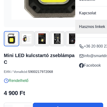
Kapcsolat
Hasznos linkek
+36 20 800 2
Mini LED kulcstartó zseblámpa W5130 Type
info@smartdi
C
Facebook
EAN / Vonalkód:
5900217972068
Rendelhető
4 900 Ft