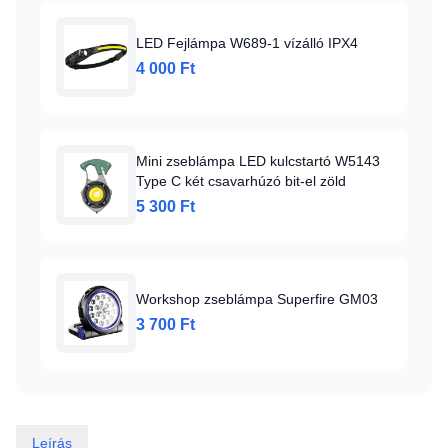
LED Fejlámpa W689-1 vízálló IPX4
4 000 Ft
Mini zseblámpa LED kulcstartó W5143
Type C két csavarhúzó bit-el zöld
5 300 Ft
Workshop zseblámpa Superfire GM03
3 700 Ft
Leírás