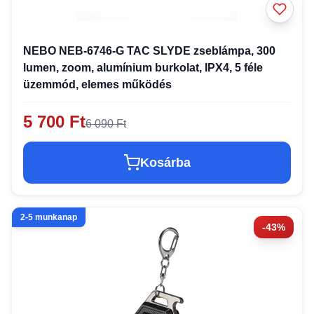
NEBO NEB-6746-G TAC SLYDE zseblámpa, 300
lumen, zoom, alumínium burkolat, IPX4, 5 féle
üzemmód, elemes működés
5 700 Ft
6 090 Ft
Kosárba
2-5 munkanap
-43%