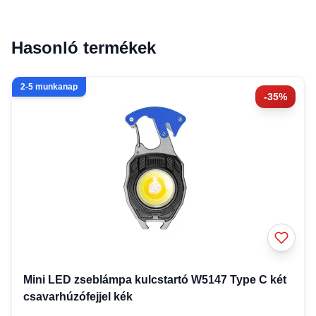
Hasonló termékek
2-5 munkanap
-35%
Mini LED zseblámpa kulcstartó W5147 Type C két
csavarhúzófejjel kék