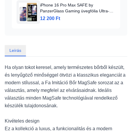
iPhone 16 Pro Max SAFE by
PanzerGlass Gaming üvegfólia Ultra-
Széles Illeszkedés SAFE95889,
12 200 Ft
Leírás
Ha olyan tokot keresel, amely természetes bőrből készült,
és lenyűgöző minőséggel ötvözi a klasszikus eleganciát a
modern stílussal, a Fa Imitáció Bőr MagSafe sorozat az a
választás, amely megfelel az elvárásaidnak. Ideális
választás minden MagSafe technológiával rendelkező
készülék tulajdonosának.
Kivételes design
Ez a kollekció a luxus, a funkcionalitás és a modern