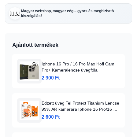
Magyar webshop, magyar cég – gyors és megbízható
🇭🇺
kiszolgálás!
Ajánlott termékek
Iphone 16 Pro / 16 Pro Max Hofi Cam
Pro+ Kameralencse üvegfóla
2 900 Ft
Edzett üveg Tel Protect Titanium Lencse
99% AR kamerára Iphone 16 Pro/16 Pro
Max titán (lencse 3 db), üvegfólia
2 600 Ft