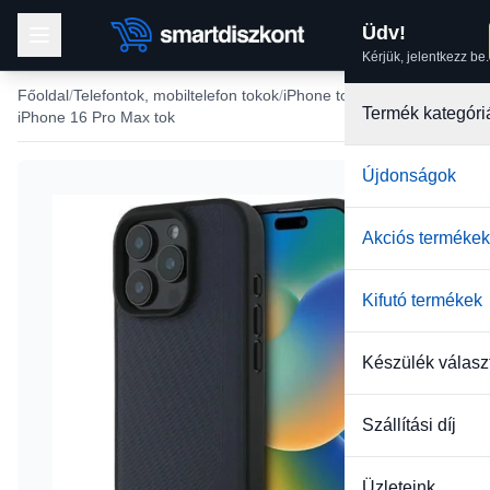
Üdv!
Kérjük, jelentkezz be.
Főoldal
Telefontok, mobiltelefon tokok
iPhone tokok
Termék kategóri
iPhone 16 Pro Max tok
Újdonságok
Akciós termékek
Kifutó termékek
Készülék válasz
Szállítási díj
Üzleteink