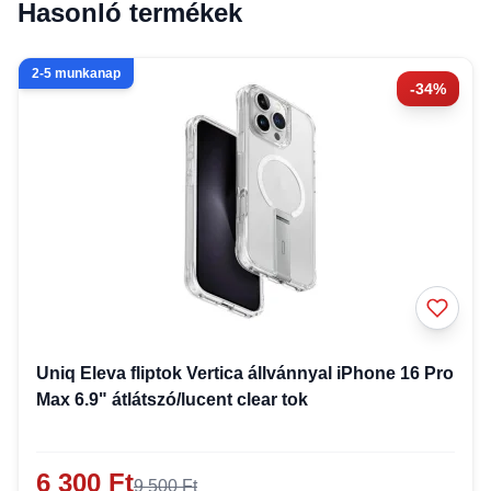
Hasonló termékek
2-5 munkanap
-34%
Uniq Eleva fliptok Vertica állvánnyal iPhone 16 Pro
Max 6.9" átlátszó/lucent clear tok
6 300 Ft
9 500 Ft