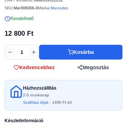
EAN / Vonalkód:
3666339312251
SKU:
Mer008306-0
Márka:
Mercedes
Rendelhető
12 800 Ft
Kosárba
Mennyiség
Kedvencekhez
Megosztás
Házhozszállítás
2-5 munkanap
Szállítási díjak
- 1490 Ft-tól
Készletinformáció