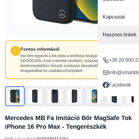
Kapcsolat
Hasznos linkek
Fontos információ
Ha nem egyezik a tok képe a telefonja kivágásaival, NE
+36 20 800 2
AGGÓDJON. A tok a termék nevében, leírásában szereplő
telefonmodellhez készült, pontosan illeszkedő
kivágásokkal és csatlakozóhelyekkel.
info@smartdi
Facebook
Mercedes MB Fa Imitáció Bőr MagSafe Tok
iPhone 16 Pro Max - Tengerészkék