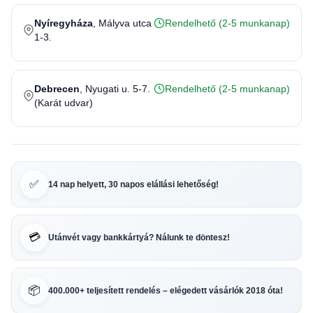
Nyíregyháza
, Mályva utca
Rendelhető (2-5 munkanap)
1-3.
Debrecen
, Nyugati u. 5-7.
Rendelhető (2-5 munkanap)
(Karát udvar)
✅
14 nap helyett, 30 napos elállási lehetőség!
💳
Utánvét vagy bankkártyá? Nálunk te döntesz!
📦
400.000+ teljesített rendelés – elégedett vásárlók 2018 óta!