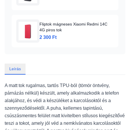
Fliptok mágneses Xiaomi Redmi 14C
4G piros tok
2 300 Ft
Leírás
A matt tok rugalmas, tartós TPU-ból (tömör öntvény,
párnázás nélkül) készült, amely alkalmazkodik a telefon
alakjához, és védi a készüléket a karcolásoktól és a
szennyeződésektől. A puha, kellemes tapintású,
csúszásmentes felület matt kivitelben stílusos kiegészítővé
teszi a tokot, amely jól véd a nemkívánatos karcolásoktól