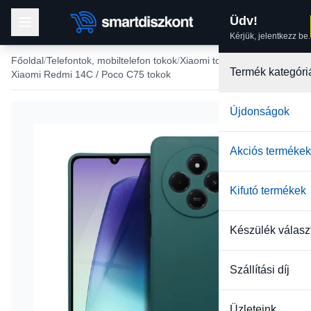
Üdv!
Kérjük, jelentkezz be.
Főoldal
Telefontok, mobiltelefon tokok
Xiaomi tokok
Termék kategóri
Xiaomi Redmi 14C / Poco C75 tokok
Újdonságok
Akciós termékek
Kifutó termékek
Készülék válasz
Szállítási díj
Üzleteink