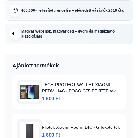
📦
400.000+ teljesített rendelés – elégedett vásárlók 2018 óta!
Magyar webshop, magyar cég – gyors és megbízható
🇭🇺
kiszolgálás!
Ajánlott termékek
TECH-PROTECT WALLET XIAOMI
REDMI 14C / POCO C75 FEKETE tok
1 600 Ft
Fliptok Xiaomi Redmi 14C 4G fekete tok
1 800 Ft