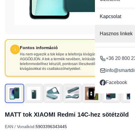
Kapcsolat
Hasznos linkek
Fontos információ
Ha nem egyezik a tok képe a telefonja kivágásaival, NE
+36 20 800 2
AGGÓDJON. A tok a termék nevében, leírásában szereplő
telefonmodellhez készült, pontosan illeszkedő
kivágásokkal és csatlakozóhelyekkel.
info@smartdi
Facebook
MATT tok XIAOMI Redmi 14C-hez sötétzöld
EAN / Vonalkód:
5903396343445