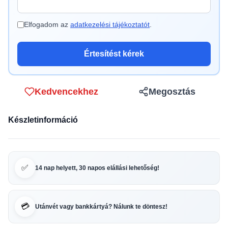
Elfogadom az
adatkezelési tájékoztatót
.
Értesítést kérek
Kedvencekhez
Megosztás
Készletinformáció
✅
14 nap helyett, 30 napos elállási lehetőség!
💳
Utánvét vagy bankkártyá? Nálunk te döntesz!