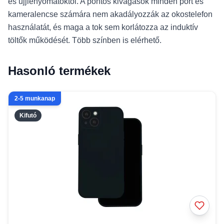
és ujjlenyomatoktól. A pontos kivágások minden port és
kameralencse számára nem akadályozzák az okostelefon
használatát, és maga a tok sem korlátozza az induktív
töltők működését. Több színben is elérhető.
Hasonló termékek
2-5 munkanap
Kifutó