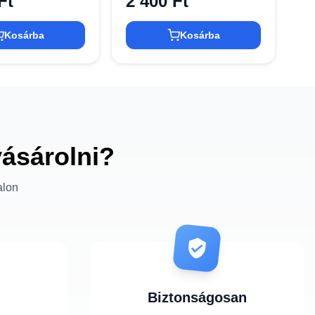
Ft
2 400 Ft
Kosárba
Kosárba
vásárolni?
alon
Biztonságosan