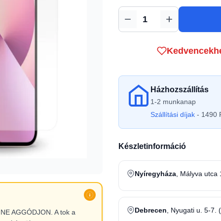
Mennyiség
Kedvencekh
Házhozszállítás
1-2 munkanap
Szállítási díjak
- 1490 F
Készletinformáció
Nyíregyháza
, Mályva utca 
Debrecen
, Nyugati u. 5-7. 
l, NE AGGÓDJON. A tok a