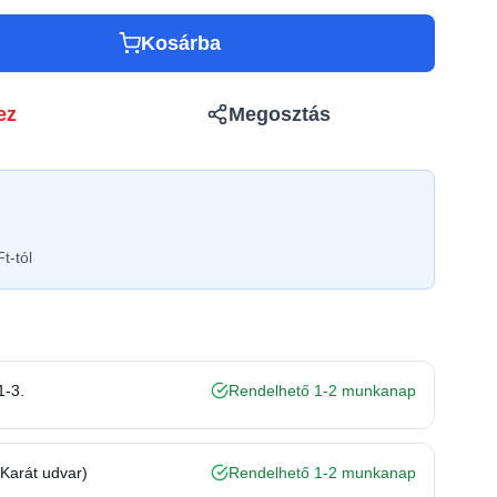
Kosárba
ez
Megosztás
t-tól
1-3.
Rendelhető 1-2 munkanap
(Karát udvar)
Rendelhető 1-2 munkanap