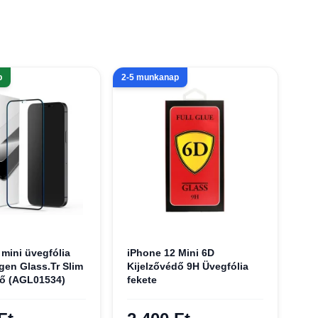
p
2-5 munkanap
 mini üvegfólia
iPhone 12 Mini 6D
gen Glass.Tr Slim
Kijelzővédő 9H Üvegfólia
dő (AGL01534)
fekete