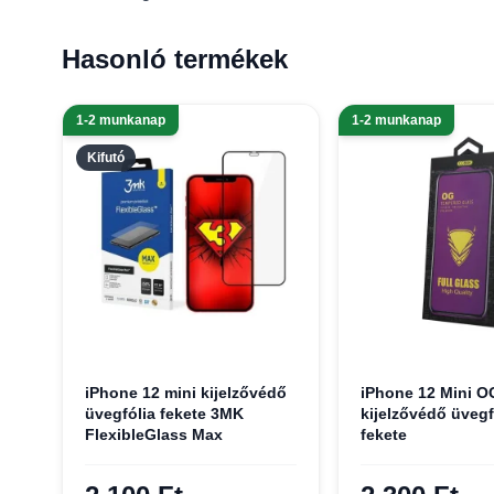
Hasonló termékek
1-2 munkanap
1-2 munkanap
Kifutó
iPhone 12 mini kijelzővédő
iPhone 12 Mini 
üvegfólia fekete 3MK
kijelzővédő üvegf
FlexibleGlass Max
fekete