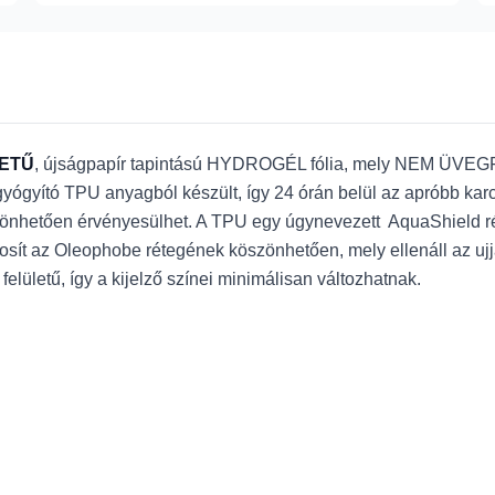
LETŰ
, újságpapír tapintású HYDROGÉL fólia, mely NEM ÜVEG
gyógyító TPU anyagból készült, így 24 órán belül az apróbb karc
hetően érvényesülhet. A TPU egy úgynevezett AquaShield rétege
iztosít az Oleophobe rétegének köszönhetően, mely ellenáll az u
felületű, így a kijelző színei minimálisan változhatnak.