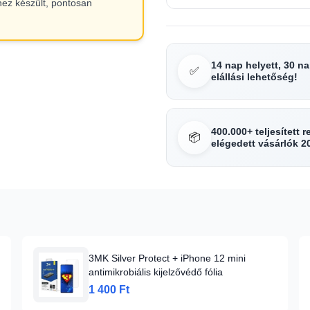
hez készült, pontosan
14 nap helyett, 30 n
✅
elállási lehetőség!
400.000+ teljesített 
📦
elégedett vásárlók 2
3MK Silver Protect + iPhone 12 mini
antimikrobiális kijelzővédő fólia
1 400 Ft