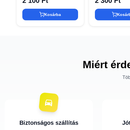
2 100 Ft
2 300 Ft
Kosárba
Kosár
Miért érd
Töb
Biztonságos szállítás
Jó