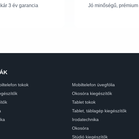
kár 3 év garancia
Jó minőségű, prémium
ÁK
iltelefon tokok
Mobiltelefon üvegfólia
egészítők
Okosóra kiegészítők
ítők
Tablet tokok
a
Tablet, táblagép kiegészítők
ika
Irodatechnika
Okosóra
Stúdió kiegészítők