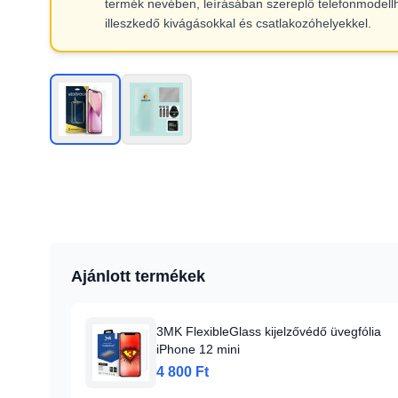
termék nevében, leírásában szereplő telefonmodell
illeszkedő kivágásokkal és csatlakozóhelyekkel.
Ajánlott termékek
3MK FlexibleGlass kijelzővédő üvegfólia
iPhone 12 mini
4 800 Ft