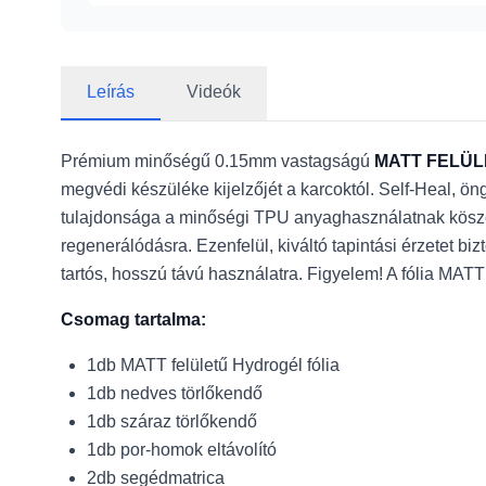
Leírás
Videók
Prémium minőségű 0.15mm vastagságú
MATT FELÜ
megvédi készüléke kijelzőjét a karcoktól. Self-Heal, ön
tulajdonsága a minőségi TPU anyaghasználatnak köszön
regenerálódásra. Ezenfelül, kiváltó tapintási érzetet b
tartós, hosszú távú használatra. Figyelem! A fólia MATT 
Csomag tartalma:
1db MATT felületű Hydrogél fólia
1db nedves törlőkendő
1db száraz törlőkendő
1db por-homok eltávolító
2db segédmatrica