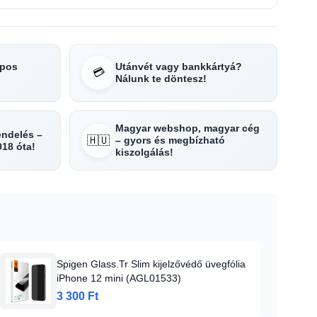
apos
Utánvét vagy bankkártyá?
💳
Nálunk te döntesz!
Magyar webshop, magyar cég
rendelés –
🇭🇺
– gyors és megbízható
018 óta!
kiszolgálás!
Spigen Glass.Tr Slim kijelzővédő üvegfólia
iPhone 12 mini (AGL01533)
3 300 Ft