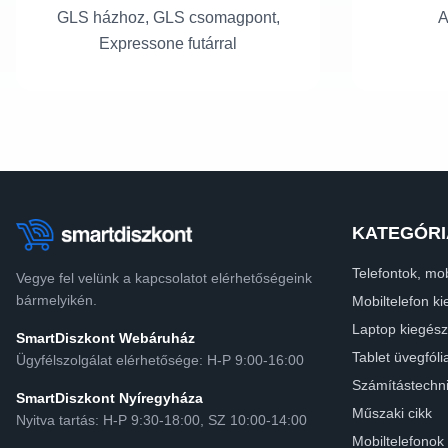
GLS házhoz, GLS csomagpont,
A
Expressone futárral
KATEGÓRI
Telefontok, mob
Vegye fel velünk a kapcsolatot elérhetőségeink
bármelyikén.
Mobiltelefon ki
Laptop kiegész
SmartDiszkont Webáruház
Tablet üvegfóli
Ügyfélszolgálat elérhetősége: H-P 9:00-16:00
Számítástechn
SmartDiszkont Nyíregyháza
Műszaki cikk
Nyitva tartás: H-P 9:30-18:00, SZ 10:00-14:00
Mobiltelefonok