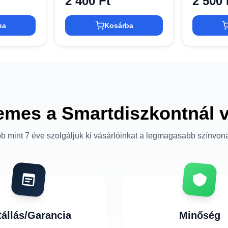
2 400 Ft
2 500 
ba
Kosárba
emes a Smartdiszkontnál 
b mint 7 éve szolgáljuk ki vásárlóinkat a legmagasabb színvon
tállás/Garancia
Minőség