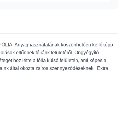
FÓLIA. Anyaghasználatának köszönhetően kellőképp
olások eltűnnek fóliánk felületéről. Öngyógyító
t hoz létre a fólia külső felületén, ami képes a
jjaink által okozta zsíros szennyeződéseknek. Extra