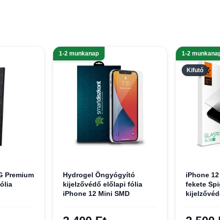
1-2 munkanap
1-2 munkana
Kifutó
OG Premium
Hydrogel Öngyógyító
iPhone 12
ólia
kijelzővédő előlapi fólia
fekete Spi
iPhone 12 Mini SMD
kijelzővé