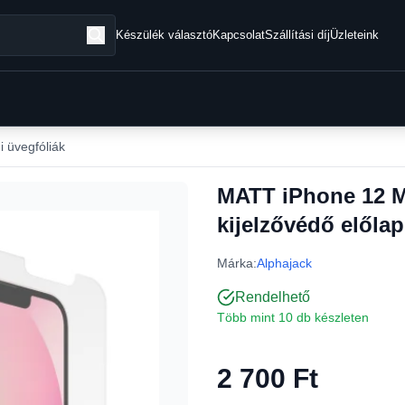
Készülék választó
Kapcsolat
Szállítási díj
Üzleteink
i üvegfóliák
MATT iPhone 12 M
kijelzővédő előlap
Márka:
Alphajack
Rendelhető
Több mint 10 db készleten
2 700 Ft