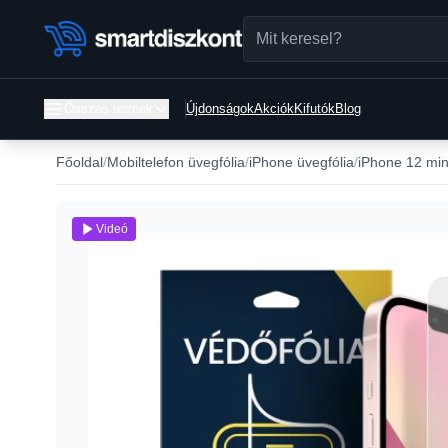
Összes termék
Újdonságok
Akciók
Kifutók
Blog
Főoldal
Mobiltelefon üvegfólia
iPhone üvegfólia
iPhone 12 min
Videó