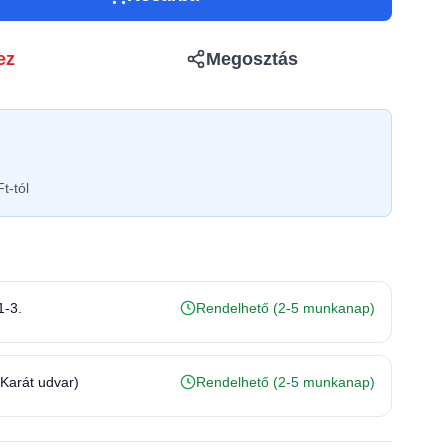
ez
Megosztás
t-tól
1-3.
Rendelhető (2-5 munkanap)
(Karát udvar)
Rendelhető (2-5 munkanap)