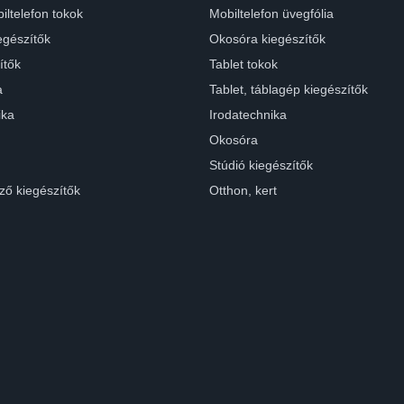
iltelefon tokok
Mobiltelefon üvegfólia
egészítők
Okosóra kiegészítők
ítők
Tablet tokok
a
Tablet, táblagép kiegészítők
ika
Irodatechnika
Okosóra
Stúdió kiegészítők
ző kiegészítők
Otthon, kert