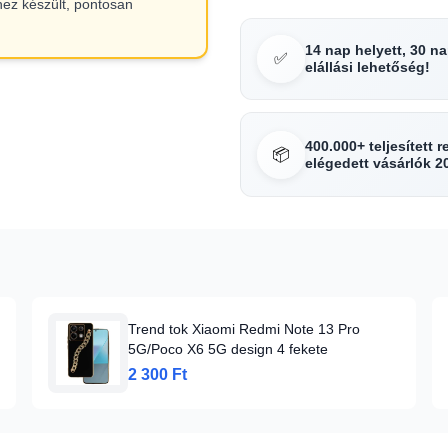
hez készült, pontosan
14 nap helyett, 30 n
✅
elállási lehetőség!
400.000+ teljesített 
📦
elégedett vásárlók 2
Trend tok Xiaomi Redmi Note 13 Pro
5G/Poco X6 5G design 4 fekete
2 300 Ft