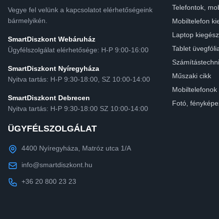
Telefontok, mob
Vegye fel velünk a kapcsolatot elérhetőségeink
bármelyikén.
Mobiltelefon ki
Laptop kiegész
SmartDiszkont Webáruház
Tablet üvegfóli
Ügyfélszolgálat elérhetősége: H-P 9:00-16:00
Számítástechn
SmartDiszkont Nyíregyháza
Műszaki cikk
Nyitva tartás: H-P 9:30-18:00, SZ 10:00-14:00
Mobiltelefonok
SmartDiszkont Debrecen
Fotó, fényképe
Nyitva tartás: H-P 9:30-18:00 SZ 10:00-14:00
ÜGYFÉLSZOLGÁLAT
4400 Nyíregyháza, Matróz utca 1/A
info@smartdiszkont.hu
+36 20 800 23 23