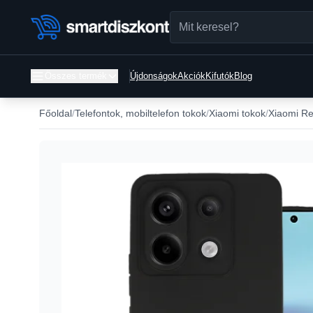
Összes termék
Újdonságok
Akciók
Kifutók
Blog
Főoldal
Telefontok, mobiltelefon tokok
Xiaomi tokok
Xiaomi Re