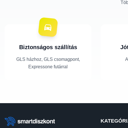
Töb
Biztonságos szállítás
Jó
GLS házhoz, GLS csomagpont,
A
Expressone futárral
KATEGÓRI