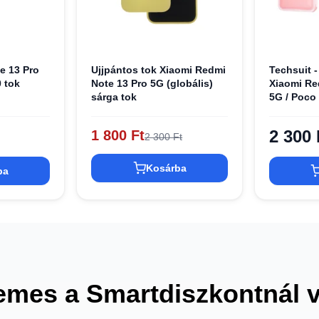
e 13 Pro
Ujjpántos tok Xiaomi Redmi
Techsuit -
0 tok
Note 13 Pro 5G (globális)
Xiaomi Re
sárga tok
5G / Poco
tok
2 300 
1 800 Ft
2 300 Ft
Kosárba
ba
emes a Smartdiszkontnál 