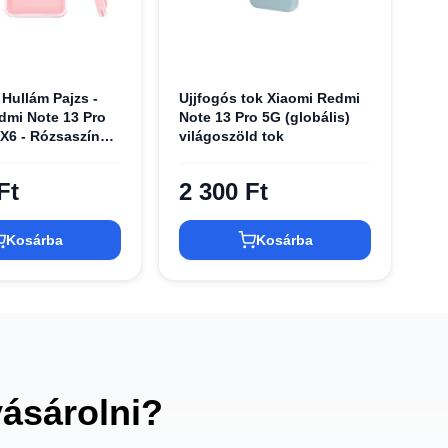
 Hullám Pajzs -
Ujjfogós tok Xiaomi Redmi
dmi Note 13 Pro
Note 13 Pro 5G (globális)
 X6 - Rózsaszín
világoszöld tok
Ft
2 300 Ft
Kosárba
Kosárba
vásárolni?