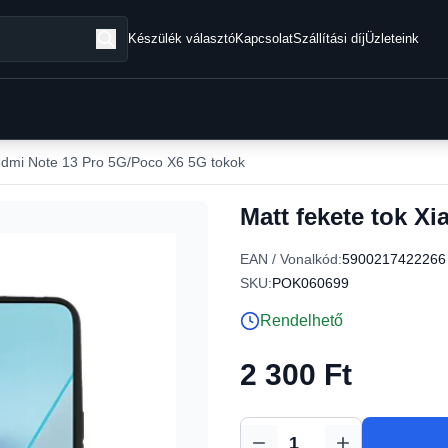
Készülék választó
Kapcsolat
Szállítási díj
Üzleteink
dmi Note 13 Pro 5G/Poco X6 5G tokok
Matt fekete tok X
EAN / Vonalkód:
5900217422266
SKU:
POK060699
Rendelhető
2 300 Ft