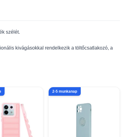
ék szélét.
ionális kivágásokkal rendelkezik a töltőcsatlakozó, a
p
2-5 munkanap