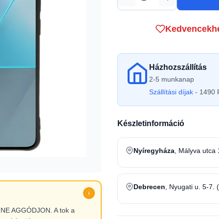
Mennyiség
Kedvencekh
Házhozszállítás
2-5 munkanap
Szállítási díjak
- 1490 F
Készletinformáció
Nyíregyháza
, Mályva utca 
Debrecen
, Nyugati u. 5-7. 
l, NE AGGÓDJON. A tok a