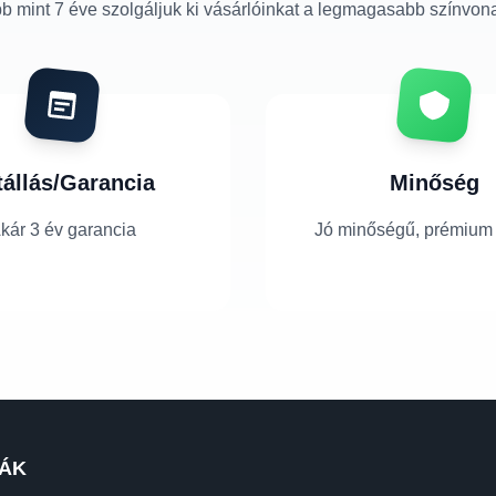
b mint 7 éve szolgáljuk ki vásárlóinkat a legmagasabb színvon
tállás/Garancia
Minőség
kár 3 év garancia
Jó minőségű, prémium
ÁK