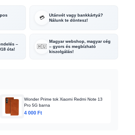
apos
Utánvét vagy bankkártyá?
💳
Nálunk te döntesz!
Magyar webshop, magyar cég
rendelés –
🇭🇺
– gyors és megbízható
018 óta!
kiszolgálás!
Wonder Prime tok Xiaomi Redmi Note 13
Pro 5G barna
4 000 Ft