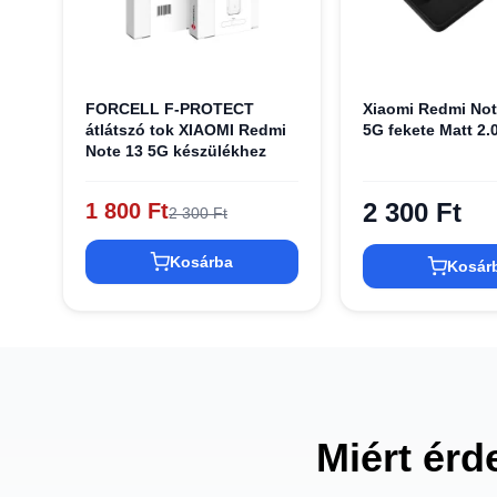
FORCELL F-PROTECT
Xiaomi Redmi Not
átlátszó tok XIAOMI Redmi
5G fekete Matt 2.
Note 13 5G készülékhez
2 300 Ft
1 800 Ft
2 300 Ft
Kosárba
Kosár
Miért érd