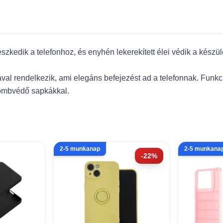
leszkedik a telefonhoz, és enyhén lekerekített élei védik a készül
rával rendelkezik, ami elegáns befejezést ad a telefonnak. Funkc
gombvédő sapkákkal.
2-5 munkanap
2-5 munkana
-22%