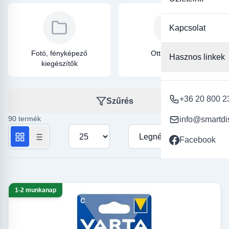
Kapcsolat
Fotó, fényképező
Otthon, kert
Hasznos linkek
kiegészítők
+36 20 800 2
Szűrés
90 termék
info@smartdi
Termékek száma oldalanként
Rendezés
Facebook
1-2 munkanap