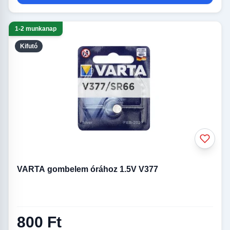
1-2 munkanap
Kifutó
VARTA gombelem órához 1.5V V377
800 Ft