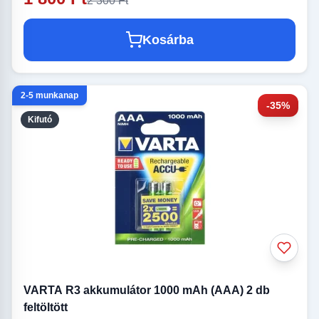
2 300 Ft
Kosárba
2-5 munkanap
-35%
Kifutó
VARTA R3 akkumulátor 1000 mAh (AAA) 2 db
feltöltött