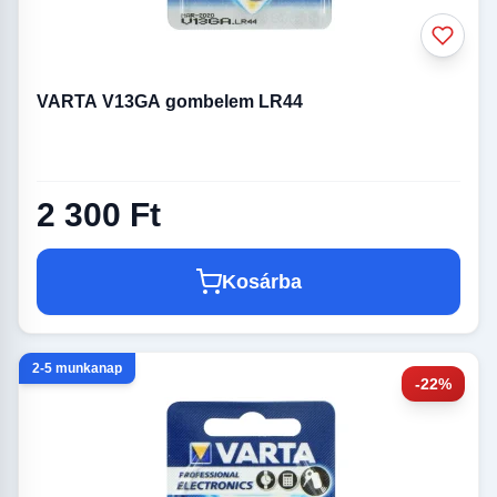
VARTA V13GA gombelem LR44
2 300 Ft
Kosárba
2-5 munkanap
-22%