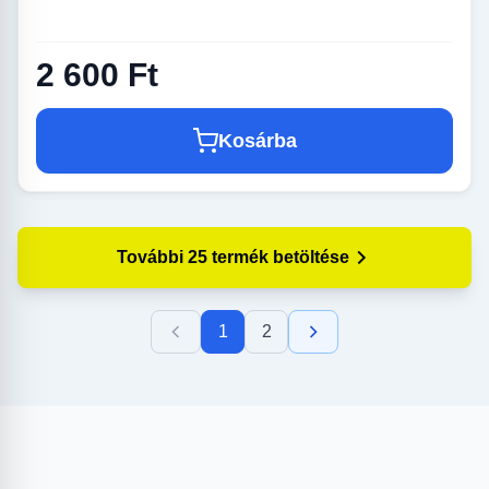
2 600 Ft
Kosárba
További 25 termék betöltése
1
2