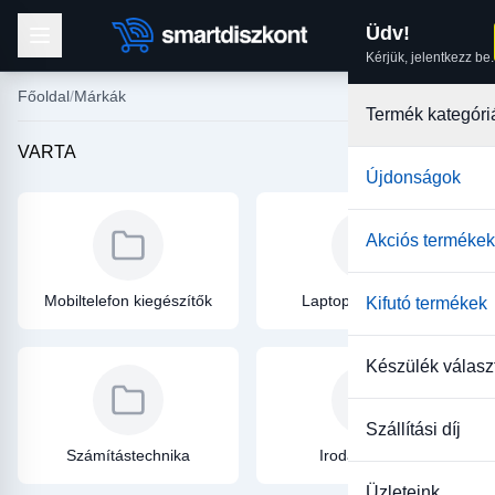
Üdv!
Kérjük, jelentkezz be.
Főoldal
Márkák
Termék kategóri
VARTA
Újdonságok
Akciós termékek
Mobiltelefon kiegészítők
Laptop kiegészítők
Kifutó termékek
Készülék válasz
Szállítási díj
Számítástechnika
Irodatechnika
Üzleteink