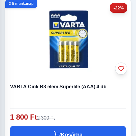
2-5 munkanap
-22%
VARTA Cink R3 elem Superlife (AAA) 4 db
1 800 Ft
2 300 Ft
Kosárba