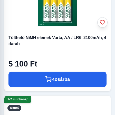
Tölthető NiMH elemek Varta, AA / LR6, 2100mAh, 4
darab
5 100 Ft
Kosárba
1-2 munkanap
Kifutó