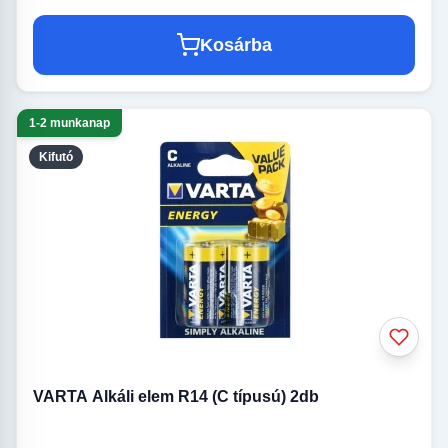
Kosárba
1-2 munkanap
Kifutó
VARTA Alkáli elem R14 (C típusú) 2db