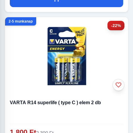
2-5 munkanap
-22%
VARTA R14 superlife ( type C ) elem 2 db
1 800 Ft