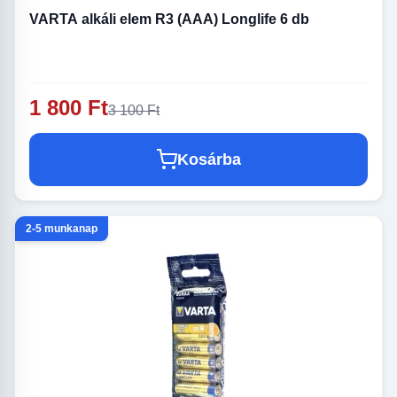
VARTA alkáli elem R3 (AAA) Longlife 6 db
1 800 Ft
3 100 Ft
Kosárba
2-5 munkanap