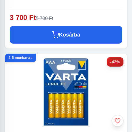
3 700 Ft
5 700 Ft
Kosárba
2-5 munkanap
-42%