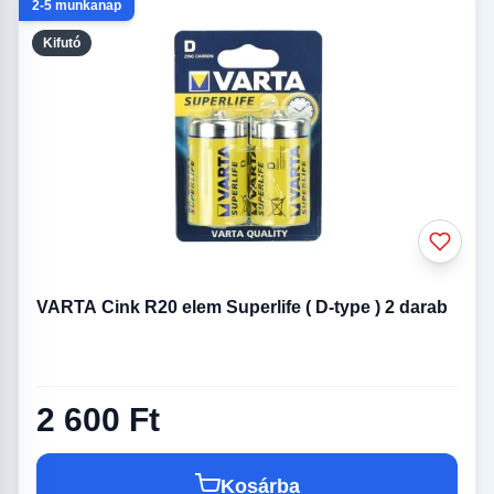
2-5 munkanap
Kifutó
VARTA Cink R20 elem Superlife ( D-type ) 2 darab
2 600 Ft
Kosárba