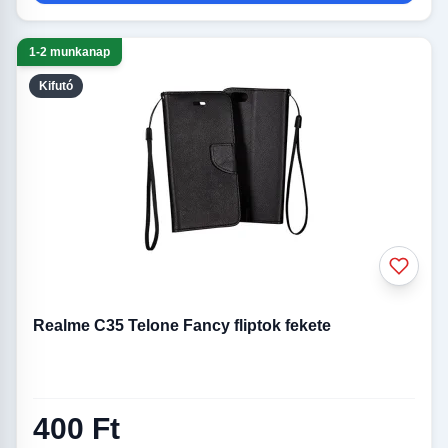
1-2 munkanap
Kifutó
Realme C35 Telone Fancy fliptok fekete
400 Ft