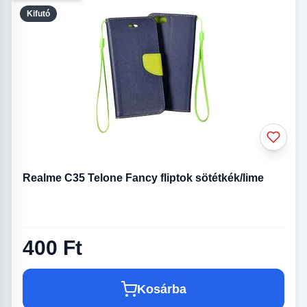
Kifutó
Realme C35 Telone Fancy fliptok sötétkék/lime
400 Ft
Kosárba