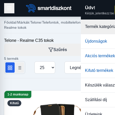
Üdv!
Kérjük, jelentkezz be.
Főoldal
Márkák
Telone
Telefontok, mobiltelefon tokok
Termék kategóri
Realme tokok
Telone - Realme C35 tokok
Újdonságok
Szűrés
Akciós termékek
5 termék
Termékek száma oldalanként
Rendezés
Kifutó termékek
Készülék válasz
1-2 munkanap
Szállítási díj
Kifutó
Üzleteink