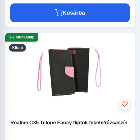
Kosárba
1-2 munkanap
Kifutó
Realme C35 Telone Fancy fliptok fekete/rózsaszín