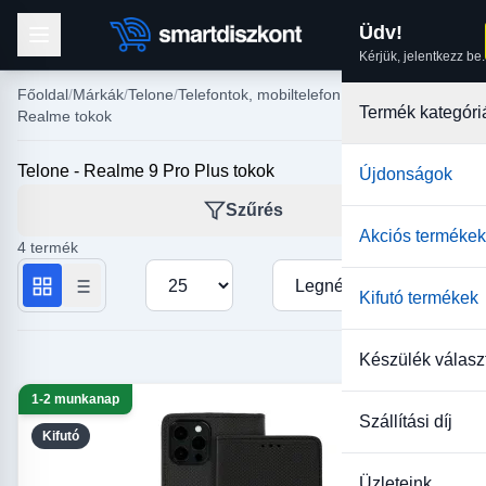
Üdv!
Kérjük, jelentkezz be.
Főoldal
Márkák
Telone
Telefontok, mobiltelefon tokok
Termék kategóri
Realme tokok
Telone - Realme 9 Pro Plus tokok
Újdonságok
Szűrés
Akciós termékek
4 termék
Termékek száma oldalanként
Rendezés
Kifutó termékek
Készülék válasz
1-2 munkanap
Szállítási díj
Kifutó
Üzleteink