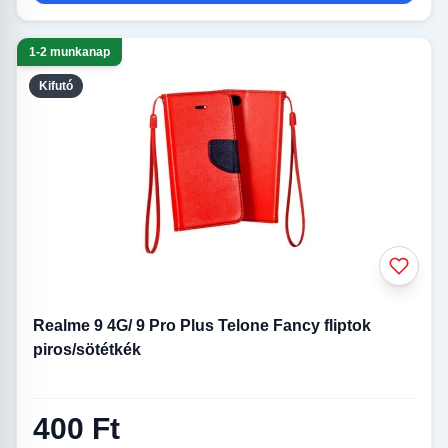
1-2 munkanap
Kifutó
Realme 9 4G/ 9 Pro Plus Telone Fancy fliptok
piros/sötétkék
400 Ft