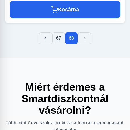
Kosárba
67
68
Miért érdemes a
Smartdiszkontnál
vásárolni?
Több mint 7 éve szolgáljuk ki vásárlóinkat a legmagasabb
színvonalon