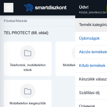
Üdv!
Kérjük, jelentkezz be.
Főoldal
Márkák
Termék kategóri
TEL PROTECT (68. oldal)
Újdonságok
Akciós termékek
Telefontok, mobiltelefon
Mobiltelefon üvegfólia
Kifutó termékek
tokok
Készülék válasz
Szállítási díj
Mobiltelefon kiegészítők
Üzleteink