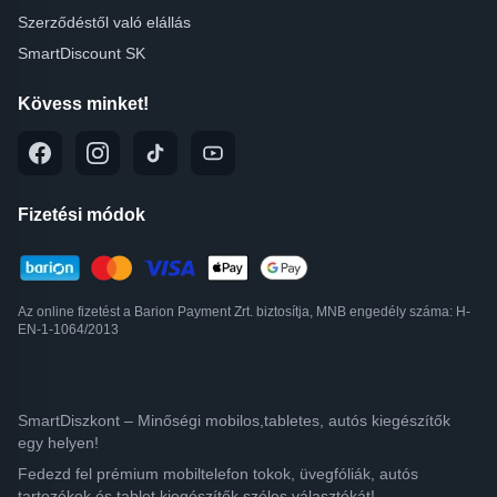
Szerződéstől való elállás
SmartDiscount SK
Kövess minket!
Fizetési módok
Az online fizetést a Barion Payment Zrt. biztosítja, MNB engedély száma: H-
EN-1-1064/2013
SmartDiszkont – Minőségi mobilos,tabletes, autós kiegészítők
egy helyen!
Fedezd fel prémium mobiltelefon tokok, üvegfóliák, autós
tartozékok és tablet kiegészítők széles választékát!