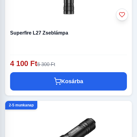
Superfire L27 Zseblámpa
4 100 Ft
6 300 Ft
Kosárba
2-5 munkanap