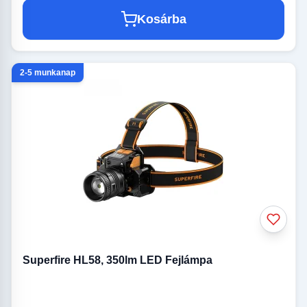
Kosárba
2-5 munkanap
Superfire HL58, 350lm LED Fejlámpa