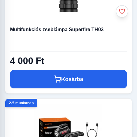
Multifunkciós zseblámpa Superfire TH03
4 000 Ft
Kosárba
2-5 munkanap