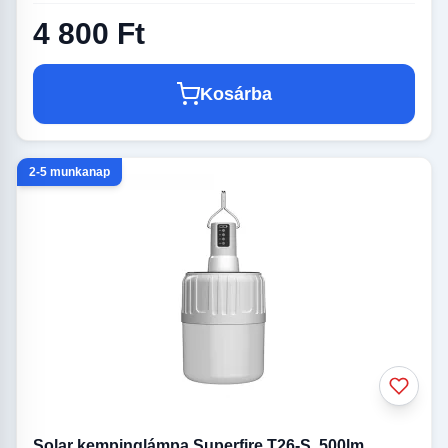
4 800 Ft
Kosárba
2-5 munkanap
Solar kempinglámpa Superfire T26-S, 500lm