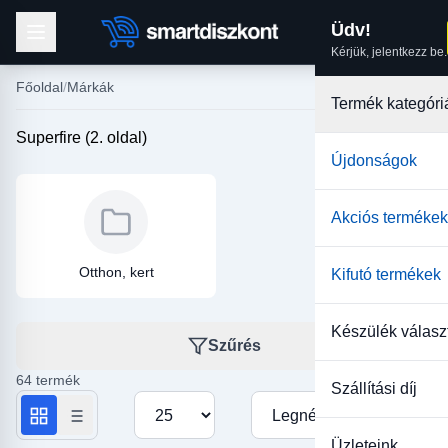
Üdv!
Kérjük, jelentkezz be.
Főoldal
Márkák
Termék kategóri
Superfire (2. oldal)
Újdonságok
Akciós termékek
Otthon, kert
Kifutó termékek
Készülék válasz
Szűrés
64 termék
Szállítási díj
Termékek száma oldalanként
Rendezés
Üzleteink