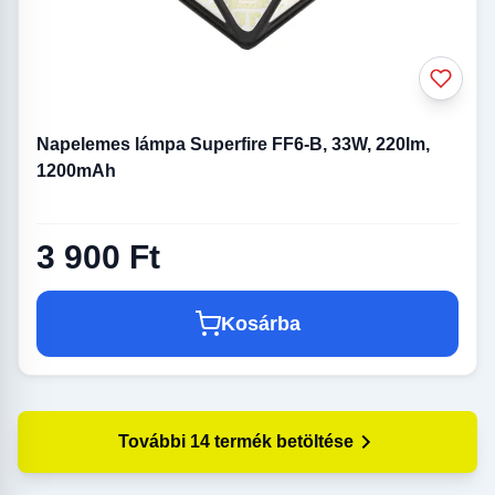
Napelemes lámpa Superfire FF6-B, 33W, 220lm,
1200mAh
3 900 Ft
Kosárba
További 14 termék betöltése