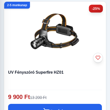
2-5 munkanap
-25%
UV Fényszóró Superfire HZ01
9 900 Ft
13 200 Ft