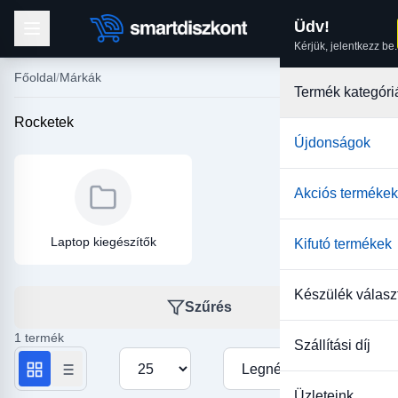
Üdv!
Kérjük, jelentkezz be.
Főoldal
Márkák
Termék kategóri
Rocketek
Újdonságok
Akciós termékek
Laptop kiegészítők
Kifutó termékek
Készülék válasz
Szűrés
1 termék
Szállítási díj
Termékek száma oldalanként
Rendezés
Üzleteink