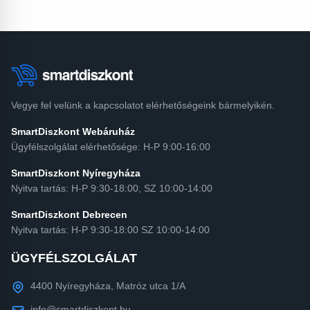
Vegye fel velünk a kapcsolatot elérhetőségeink bármelyikén.
SmartDiszkont Webáruház
Ügyfélszolgálat elérhetősége: H-P 9:00-16:00
SmartDiszkont Nyíregyháza
Nyitva tartás: H-P 9:30-18:00, SZ 10:00-14:00
SmartDiszkont Debrecen
Nyitva tartás: H-P 9:30-18:00 SZ 10:00-14:00
ÜGYFÉLSZOLGÁLAT
4400 Nyíregyháza, Matróz utca 1/A
info@smartdiszkont.hu