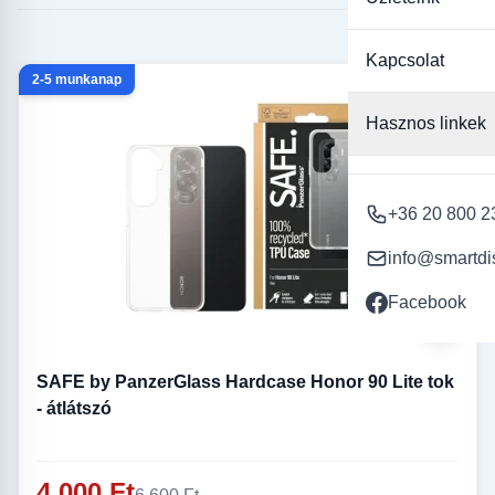
Kapcsolat
2-5 munkanap
-39%
Hasznos linkek
+36 20 800 2
info@smartdi
Facebook
SAFE by PanzerGlass Hardcase Honor 90 Lite tok
- átlátszó
4 000 Ft