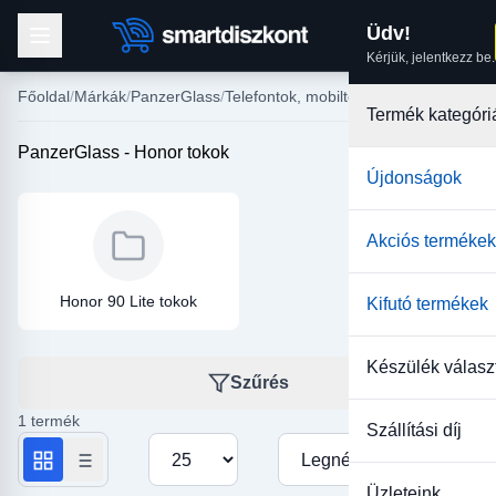
Üdv!
Kérjük, jelentkezz be.
Főoldal
Márkák
PanzerGlass
Telefontok, mobiltelefon tokok
Termék kategóri
PanzerGlass - Honor tokok
Újdonságok
Akciós termékek
Honor 90 Lite tokok
Kifutó termékek
Készülék válasz
Szűrés
1 termék
Szállítási díj
Termékek száma oldalanként
Rendezés
Üzleteink