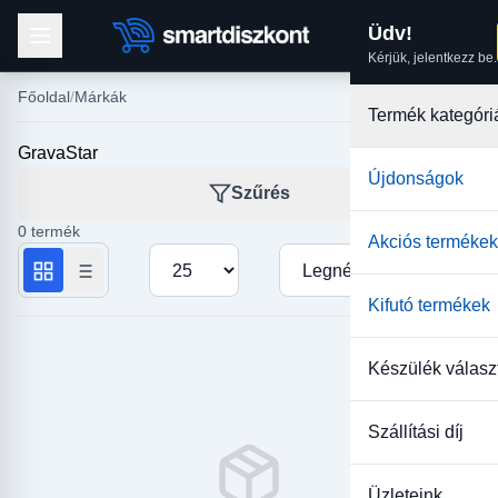
Üdv!
Kérjük, jelentkezz be.
Főoldal
Márkák
Termék kategóri
GravaStar
Újdonságok
Szűrés
0 termék
Akciós termékek
Termékek száma oldalanként
Rendezés
Kifutó termékek
Készülék válasz
Szállítási díj
Üzleteink