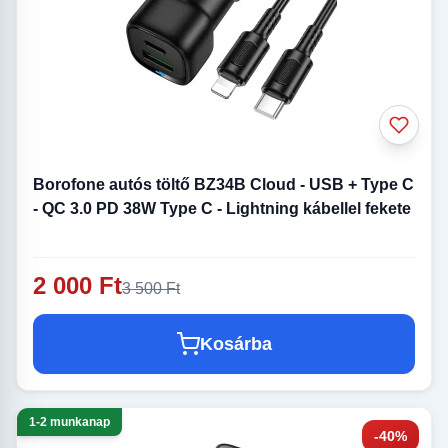
Borofone autós töltő BZ34B Cloud - USB + Type C
- QC 3.0 PD 38W Type C - Lightning kábellel fekete
2 000 Ft
3 500 Ft
Kosárba
1-2 munkanap
-40%