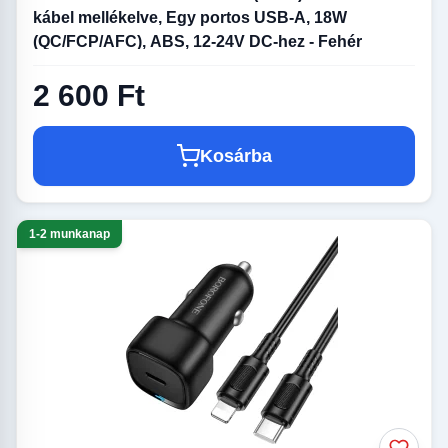
kábel mellékelve, Egy portos USB-A, 18W
(QC/FCP/AFC), ABS, 12-24V DC-hez - Fehér
2 600 Ft
Kosárba
1-2 munkanap