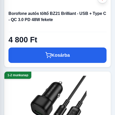
Borofone autós töltő BZ21 Brilliant - USB + Type C
- QC 3.0 PD 48W fekete
4 800 Ft
Kosárba
1-2 munkanap