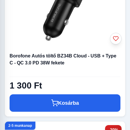
Borofone Autós töltő BZ34B Cloud - USB + Type
C - QC 3.0 PD 38W fekete
1 300 Ft
Kosárba
2-5 munkanap
-20%