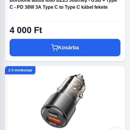
Borofone autós töltő BZ25 Journey - USB + Type
C - PD 38W 3A Type C to Type C kábel fekete
4 000 Ft
Kosárba
2-5 munkanap