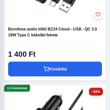
Borofone autós töltő BZ34 Cloud - USB - QC 3.0
18W Type C kábellel fekete
1 400 Ft
Kosárba
1-2 munkanap
-43%