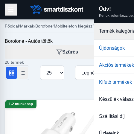
Üdv!
Kérjük, jelentkezz be.
Főoldal
Márkák
Borofone
Mobiltelefon kiegészítők
Termék kategóri
Borofone - Autós töltők
Újdonságok
Szűrés
28 termék
Akciós termékek
Termékek száma oldalanként
Rendezés
Kifutó termékek
Készülék válasz
1-2 munkanap
Szállítási díj
Üzleteink