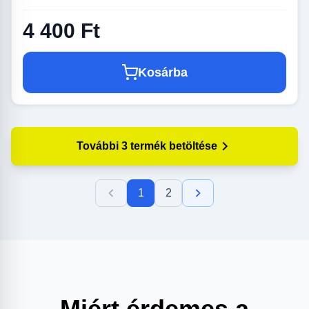
4 400 Ft
Kosárba
További 3 termék betöltése
1
2
Miért érdemes a