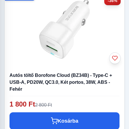
-36%
Autós töltő Borofone Cloud (BZ34B) - Type-C +
USB-A, PD20W, QC3.0, Két portos, 38W, ABS -
Fehér
1 800 Ft
2 800 Ft
Kosárba