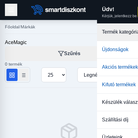
Üdv!
Kérjük, jelentkezz be.
Főoldal
Márkák
Termék kategóri
AceMagic
Újdonságok
Szűrés
0 termék
Akciós termékek
Termékek száma oldalanként
Rendezés
Kifutó termékek
Készülék válasz
Szállítási díj
Üzleteink