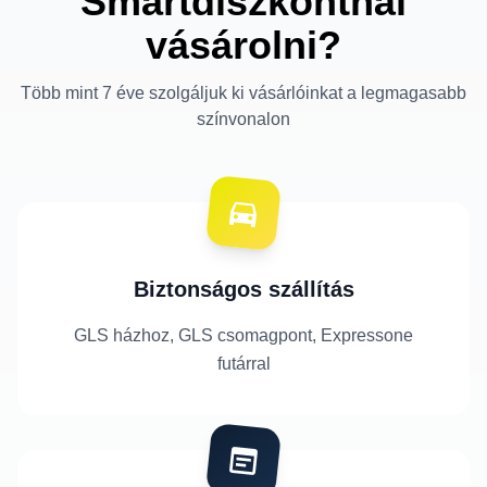
Smartdiszkontnál
vásárolni?
Több mint 7 éve szolgáljuk ki vásárlóinkat a legmagasabb
színvonalon
Biztonságos szállítás
GLS házhoz, GLS csomagpont, Expressone
futárral