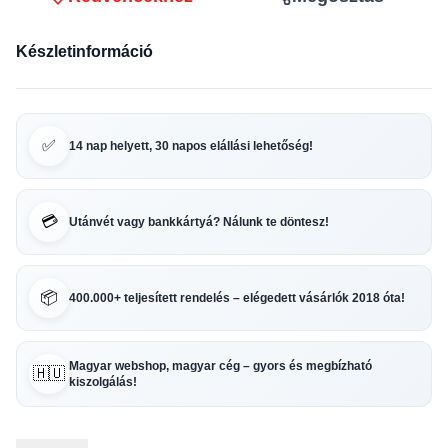
Készletinformáció
✅
14 nap helyett, 30 napos elállási lehetőség!
💳
Utánvét vagy bankkártyá? Nálunk te döntesz!
📦
400.000+ teljesített rendelés – elégedett vásárlók 2018 óta!
Magyar webshop, magyar cég – gyors és megbízható
🇭🇺
kiszolgálás!