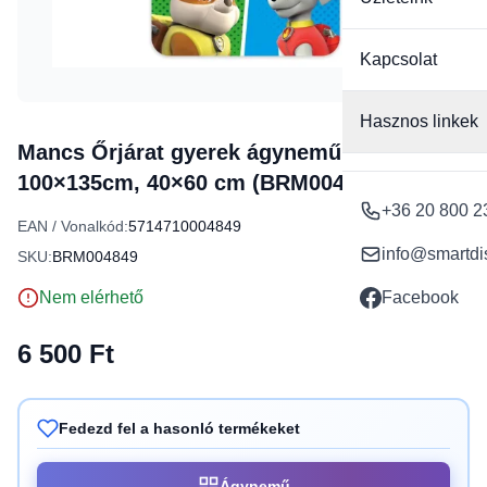
Kapcsolat
Hasznos linkek
Mancs Őrjárat gyerek ágyneműhuzat
100×135cm, 40×60 cm (BRM004849)
+36 20 800 2
EAN / Vonalkód:
5714710004849
info@smartdi
SKU:
BRM004849
Nem elérhető
Facebook
6 500 Ft
Fedezd fel a hasonló termékeket
Ágynemű