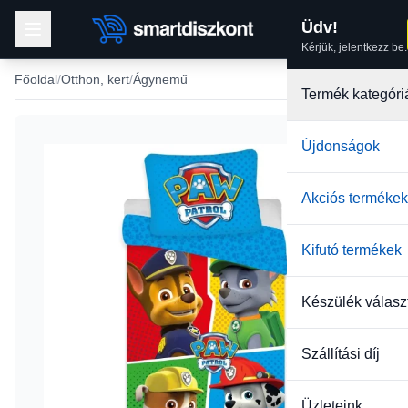
Üdv!
Kérjük, jelentkezz be.
Főoldal
Otthon, kert
Ágynemű
Termék kategóri
Újdonságok
Akciós termékek
Kifutó termékek
Készülék válasz
Szállítási díj
Üzleteink