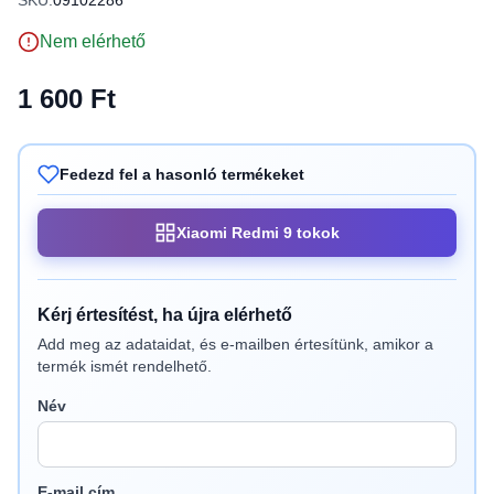
SKU:
09102286
Nem elérhető
1 600 Ft
Fedezd fel a hasonló termékeket
Xiaomi Redmi 9 tokok
Kérj értesítést, ha újra elérhető
Add meg az adataidat, és e-mailben értesítünk, amikor a
termék ismét rendelhető.
Név
E-mail cím