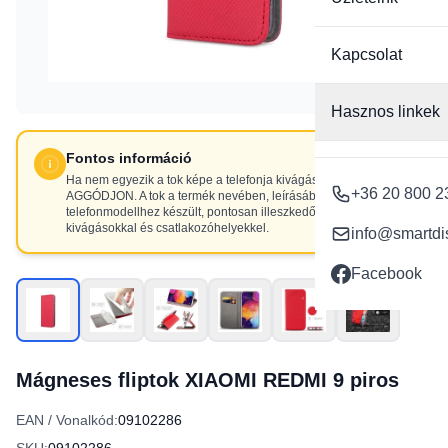
Kapcsolat
Hasznos linkek
Fontos információ
Ha nem egyezik a tok képe a telefonja kivágásaival, NE
+36 20 800 2
AGGÓDJON. A tok a termék nevében, leírásában szereplő
telefonmodellhez készült, pontosan illeszkedő
kivágásokkal és csatlakozóhelyekkel.
info@smartdi
Facebook
Mágneses fliptok XIAOMI REDMI 9 piros
EAN / Vonalkód:
09102286