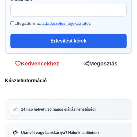
Elfogadom az
adatkezelési tájékoztatót
.
Értesítést kérek
Kedvencekhez
Megosztás
Készletinformáció
✅
14 nap helyett, 30 napos elállási lehetőség!
💳
Utánvét vagy bankkártyá? Nálunk te döntesz!