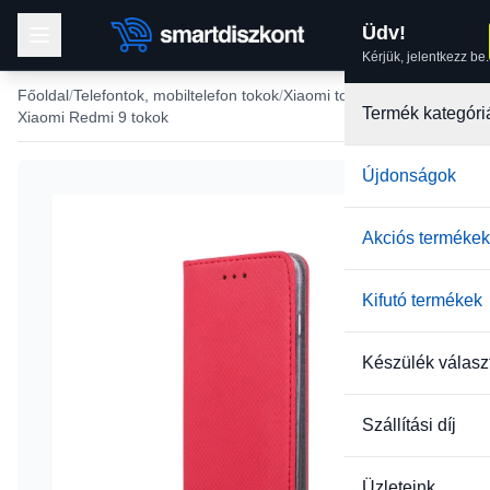
Üdv!
Kérjük, jelentkezz be.
Főoldal
Telefontok, mobiltelefon tokok
Xiaomi tokok
Termék kategóri
Xiaomi Redmi 9 tokok
Újdonságok
Akciós termékek
Kifutó termékek
Készülék válasz
Szállítási díj
Üzleteink