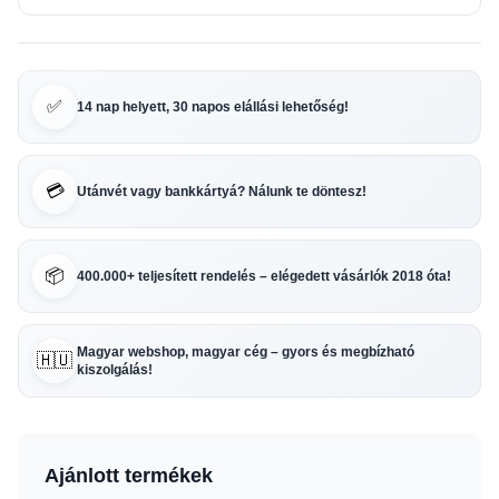
✅
14 nap helyett, 30 napos elállási lehetőség!
💳
Utánvét vagy bankkártyá? Nálunk te döntesz!
📦
400.000+ teljesített rendelés – elégedett vásárlók 2018 óta!
Magyar webshop, magyar cég – gyors és megbízható
🇭🇺
kiszolgálás!
Ajánlott termékek