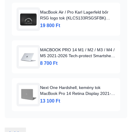
MacBook Air / Pro Karl Lagerfeld bőr
RSG logo tok (KLCS133RSGSFBK)
laptop
19 800 Ft
MACBOOK PRO 14 M1 / M2 / M3 / M4 /
M5 2021-2026 Tech-protect Smartshell
Tok Crystal Clear
8 700 Ft
Next One Hardshell, kemény tok
MacBook Pro 14 Retina Display 2021-
hez Fog Transparent
13 100 Ft