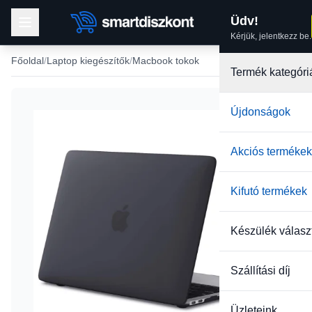
Üdv!
Kérjük, jelentkezz be.
Főoldal
Laptop kiegészítők
Macbook tokok
Termék kategóri
Újdonságok
Akciós termékek
Kifutó termékek
Készülék válasz
Szállítási díj
Üzleteink