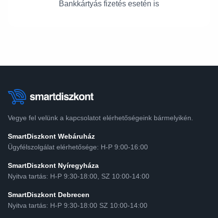
Bankkártyás fizetés esetén is
Vegye fel velünk a kapcsolatot elérhetőségeink bármelyikén.
SmartDiszkont Webáruház
Ügyfélszolgálat elérhetősége: H-P 9:00-16:00
SmartDiszkont Nyíregyháza
Nyitva tartás: H-P 9:30-18:00, SZ 10:00-14:00
SmartDiszkont Debrecen
Nyitva tartás: H-P 9:30-18:00 SZ 10:00-14:00