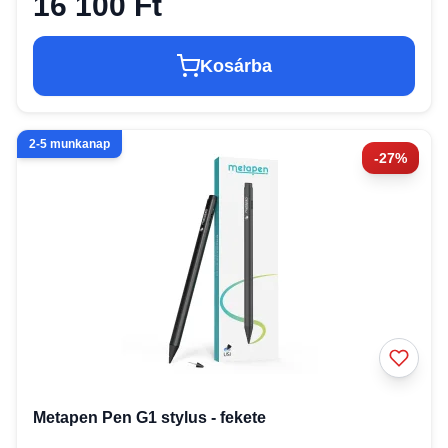
16 100 Ft
Kosárba
2-5 munkanap
-27%
Metapen Pen G1 stylus - fekete