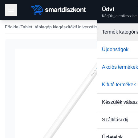
Üdv!
Kérjük, jelentkezz be.
Főoldal
Tablet, táblagép kiegészítők
Univerzális Stylus tollak
Termék kategóri
Újdonságok
Akciós termékek
Kifutó termékek
Készülék válasz
Szállítási díj
Üzleteink