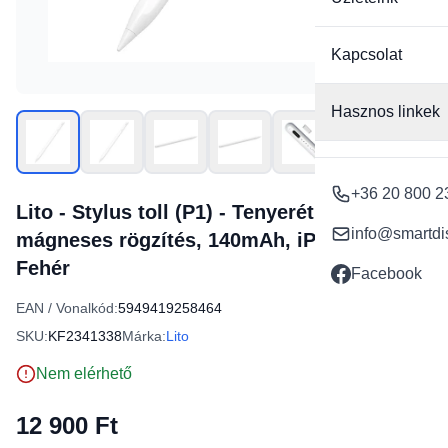
Kapcsolat
Hasznos linkek
+36 20 800 2
Lito - Stylus toll (P1) - Tenyerét kizáró,
info@smartdi
mágneses rögzítés, 140mAh, iPadhez -
Fehér
Facebook
EAN / Vonalkód:
5949419258464
SKU:
KF2341338
Márka:
Lito
Nem elérhető
12 900 Ft