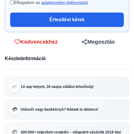
Elfogadom az
adatkezelési tájékoztatót
.
Értesítést kérek
Kedvencekhez
Megosztás
Készletinformáció
✅
14 nap helyett, 30 napos elállási lehetőség!
💳
Utánvét vagy bankkártyá? Nálunk te döntesz!
📦
400.000+ teljesített rendelés – elégedett vásárlók 2018 óta!