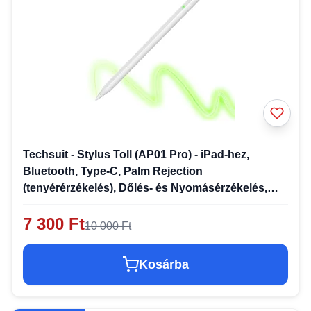
Techsuit - Stylus Toll (AP01 Pro) - iPad-hez,
Bluetooth, Type-C, Palm Rejection
(tenyérérzékelés), Dőlés- és Nyomásérzékelés,
125mAh - Fehér
7 300 Ft
10 000 Ft
Kosárba