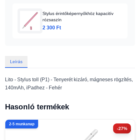
Stylus érintőképernyőkhöz kapacitív
rózsaszín
2 300 Ft
Leírás
Lito - Stylus toll (P1) - Tenyerét kizáró, mágneses rögzítés,
140mAh, iPadhez - Fehér
Hasonló termékek
2-5 munkanap
-27%