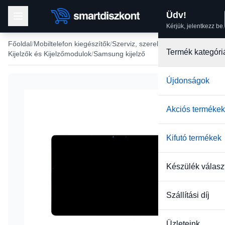
Üdv!
Kérjük, jelentkezz be.
Főoldal
Mobiltelefon kiegészítők
Szerviz, szerelés
Termék kategóri
Kijelzők és Kijelzőmodulok
Samsung kijelző
Újdonságok
Akciós termékek
Kifutó termékek
Készülék válasz
Szállítási díj
Üzleteink