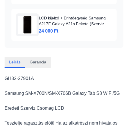
LCD kijelző + Érintőegység Samsung
A217F Galaxy A21s Fekete (Szerviz
Pack)
24 000 Ft
Leírás
Garancia
GH82-27901A
Samsung SM-X700N/SM-X706B Galaxy Tab S8 WiFi/5G
Eredeti Szerviz Csomag LCD
Tesztelje ragasztás előtt! Ha az alkatrészt nem hivatalos