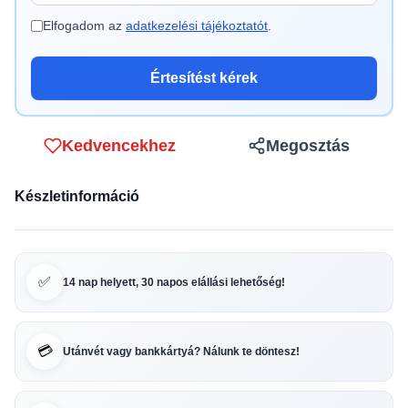
Elfogadom az
adatkezelési tájékoztatót
.
Értesítést kérek
Kedvencekhez
Megosztás
Készletinformáció
✅
14 nap helyett, 30 napos elállási lehetőség!
💳
Utánvét vagy bankkártyá? Nálunk te döntesz!