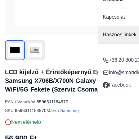
Kapcsolat
Hasznos linkek
+36 20 800 2
LCD kijelző + Érintőképernyő Egység
info@smartdi
Samsung X706B/X700N Galaxy Tab S8
Facebook
WiFi/5G Fekete (Szerviz Csomag)
EAN / Vonalkód:
8596311184970
SKU:
8596311184970
Márka:
Samsung
Nem elérhető
56 900 Ft