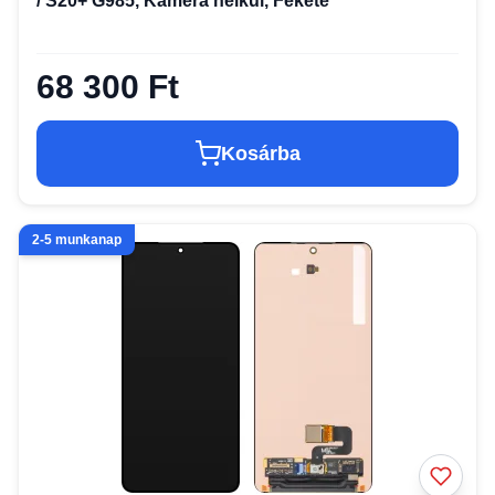
/ S20+ G985, Kamera nélkül, Fekete
68 300 Ft
Kosárba
2-5 munkanap