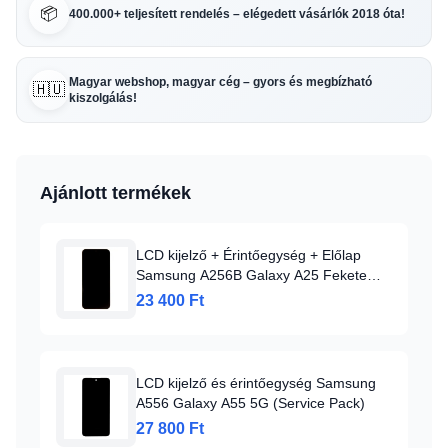
📦
400.000+ teljesített rendelés – elégedett vásárlók 2018 óta!
Magyar webshop, magyar cég – gyors és megbízható
🇭🇺
kiszolgálás!
Ajánlott termékek
LCD kijelző + Érintőegység + Előlap
Samsung A256B Galaxy A25 Fekete
(Szervizcsomag)
23 400 Ft
LCD kijelző és érintőegység Samsung
A556 Galaxy A55 5G (Service Pack)
27 800 Ft