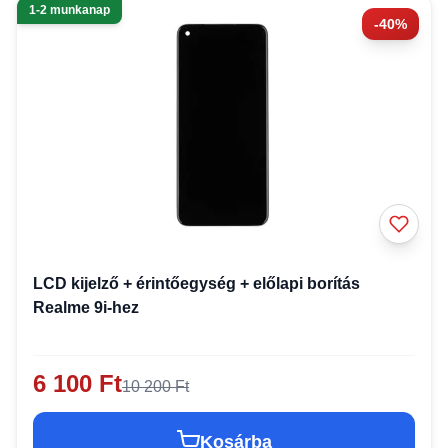
1-2 munkanap
-40%
LCD kijelző + érintőegység + előlapi borítás
Realme 9i-hez
6 100 Ft
10 200 Ft
Kosárba