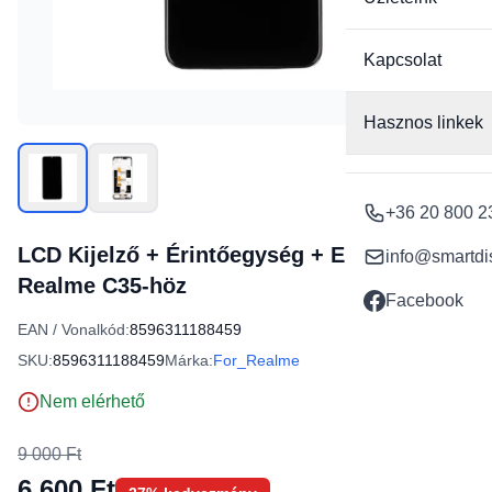
Kapcsolat
Hasznos linkek
+36 20 800 2
LCD Kijelző + Érintőegység + Előlap a
info@smartdi
Realme C35-höz
Facebook
EAN / Vonalkód:
8596311188459
SKU:
8596311188459
Márka:
For_Realme
Nem elérhető
9 000 Ft
6 600 Ft