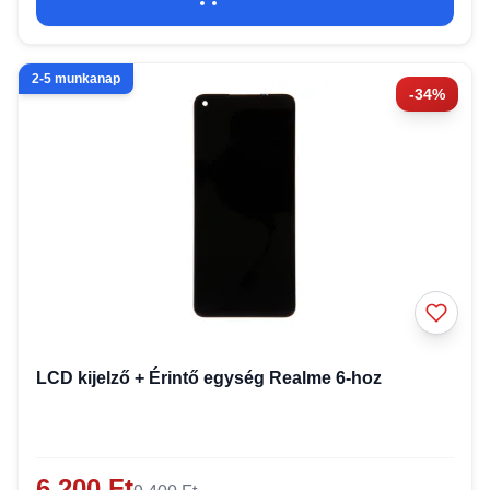
2-5 munkanap
-34%
LCD kijelző + Érintő egység Realme 6-hoz
6 200 Ft