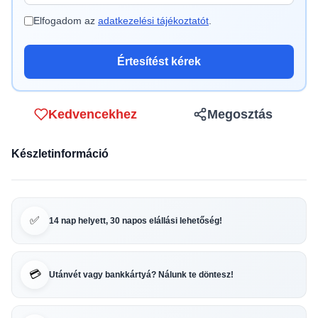
Elfogadom az
adatkezelési tájékoztatót
.
Értesítést kérek
Kedvencekhez
Megosztás
Készletinformáció
✅
14 nap helyett, 30 napos elállási lehetőség!
💳
Utánvét vagy bankkártyá? Nálunk te döntesz!