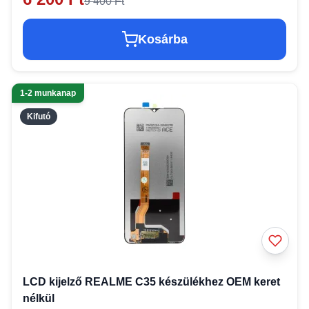
9 400 Ft
Kosárba
1-2 munkanap
Kifutó
LCD kijelző REALME C35 készülékhez OEM keret
nélkül