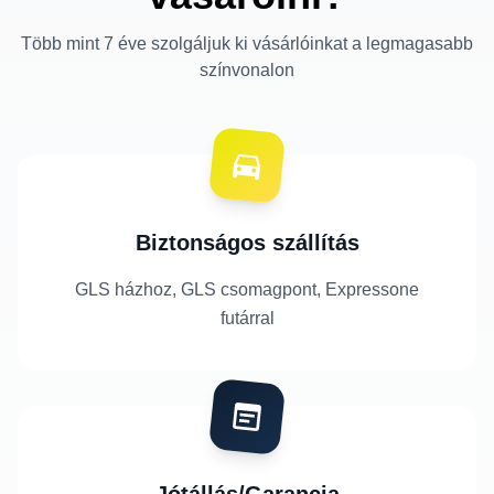
Több mint 7 éve szolgáljuk ki vásárlóinkat a legmagasabb
színvonalon
Biztonságos szállítás
GLS házhoz, GLS csomagpont, Expressone
futárral
Jótállás/Garancia