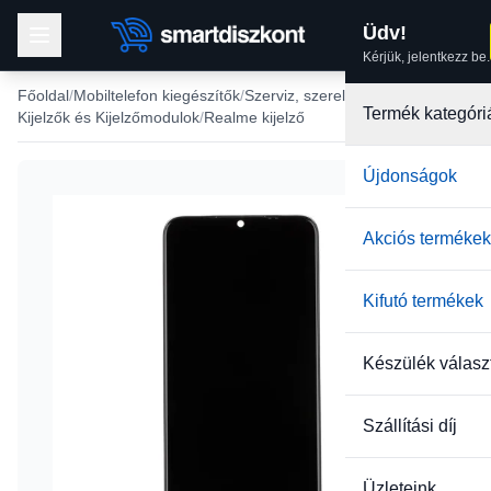
Üdv!
Kérjük, jelentkezz be.
Főoldal
Mobiltelefon kiegészítők
Szerviz, szerelés
Termék kategóri
Kijelzők és Kijelzőmodulok
Realme kijelző
Újdonságok
-27%
Akciós termékek
Kifutó termékek
Készülék válasz
Szállítási díj
Üzleteink