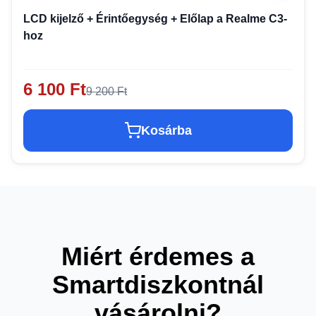
LCD kijelző + Érintőegység + Előlap a Realme C3-
hoz
6 100 Ft
9 200 Ft
Kosárba
Miért érdemes a
Smartdiszkontnál
vásárolni?