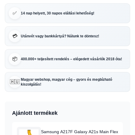
✅
14 nap helyett, 30 napos elállási lehetőség!
💳
Utánvét vagy bankkártyá? Nálunk te döntesz!
📦
400.000+ teljesített rendelés – elégedett vásárlók 2018 óta!
Magyar webshop, magyar cég – gyors és megbízható
🇭🇺
kiszolgálás!
Ajánlott termékek
Samsung A217F Galaxy A21s Main Flex