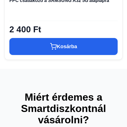
FPC csatlakozó a SAMSUNG A32 5G alaplapra
2 400 Ft
Kosárba
Miért érdemes a
Smartdiszkontnál
vásárolni?