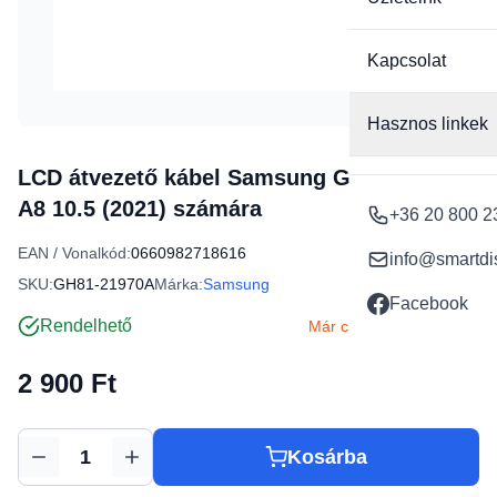
Kapcsolat
Hasznos linkek
LCD átvezető kábel Samsung Galaxy Tab
A8 10.5 (2021) számára
+36 20 800 2
EAN / Vonalkód:
0660982718616
info@smartdi
SKU:
GH81-21970A
Márka:
Samsung
Facebook
Rendelhető
Már csak 1 db készleten
2 900 Ft
Kosárba
Mennyiség