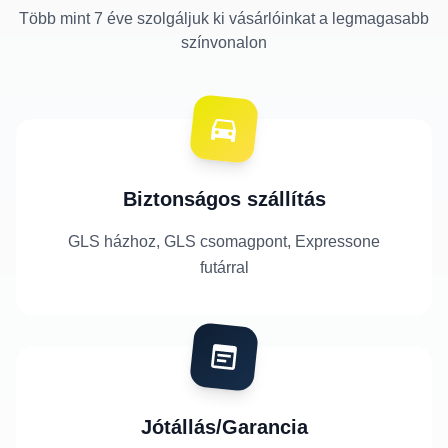
Több mint 7 éve szolgáljuk ki vásárlóinkat a legmagasabb
színvonalon
Biztonságos szállítás
GLS házhoz, GLS csomagpont, Expressone
futárral
Jótállás/Garancia