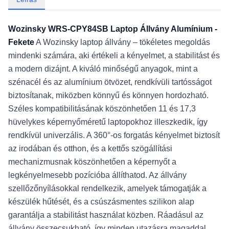
Wozinsky WRS-CPY84SB Laptop Állvány Alumínium -
Fekete
A Wozinsky laptop állvány – tökéletes megoldás
mindenki számára, aki értékeli a kényelmet, a stabilitást és
a modern dizájnt. A kiváló minőségű anyagok, mint a
szénacél és az alumínium ötvözet, rendkívüli tartósságot
biztosítanak, miközben könnyű és könnyen hordozható.
Széles kompatibilitásának köszönhetően 11 és 17,3
hüvelykes képernyőméretű laptopokhoz illeszkedik, így
rendkívül univerzális. A 360°-os forgatás kényelmet biztosít
az irodában és otthon, és a kettős szögállítási
mechanizmusnak köszönhetően a képernyőt a
legkényelmesebb pozícióba állíthatod. Az állvány
szellőzőnyílásokkal rendelkezik, amelyek támogatják a
készülék hűtését, és a csúszásmentes szilikon alap
garantálja a stabilitást használat közben. Ráadásul az
állvány összecsukható, így minden utazásra magaddal