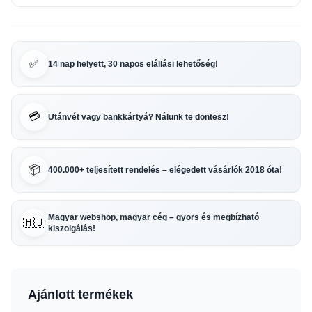
✅
14 nap helyett, 30 napos elállási lehetőség!
💳
Utánvét vagy bankkártyá? Nálunk te döntesz!
📦
400.000+ teljesített rendelés – elégedett vásárlók 2018 óta!
Magyar webshop, magyar cég – gyors és megbízható
🇭🇺
kiszolgálás!
Ajánlott termékek