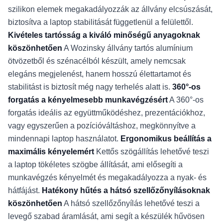
szilikon elemek megakadályozzák az állvány elcsúszását,
biztosítva a laptop stabilitását függetlenül a felülettől.
Kivételes tartósság a kiváló minőségű anyagoknak
köszönhetően
A Wozinsky állvány tartós alumínium
ötvözetből és szénacélból készült, amely nemcsak
elegáns megjelenést, hanem hosszú élettartamot és
stabilitást is biztosít még nagy terhelés alatt is.
360°-os
forgatás a kényelmesebb munkavégzésért
A 360°-os
forgatás ideális az együttműködéshez, prezentációkhoz,
vagy egyszerűen a pozícióváltáshoz, megkönnyítve a
mindennapi laptop használatot.
Ergonomikus beállítás a
maximális kényelemért
Kettős szögállítás lehetővé teszi
a laptop tökéletes szögbe állítását, ami elősegíti a
munkavégzés kényelmét és megakadályozza a nyak- és
hátfájást.
Hatékony hűtés a hátsó szellőzőnyílásoknak
köszönhetően
A hátsó szellőzőnyílás lehetővé teszi a
levegő szabad áramlását, ami segít a készülék hűvösen