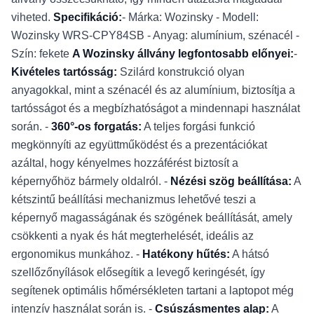
viheted.
Specifikáció:
- Márka: Wozinsky - Modell:
Wozinsky WRS-CPY84SB - Anyag: alumínium, szénacél -
Szín: fekete
A Wozinsky állvány legfontosabb előnyei:
-
Kivételes tartósság:
Szilárd konstrukció olyan
anyagokkal, mint a szénacél és az alumínium, biztosítja a
tartósságot és a megbízhatóságot a mindennapi használat
során. -
360°-os forgatás:
A teljes forgási funkció
megkönnyíti az együttműködést és a prezentációkat
azáltal, hogy kényelmes hozzáférést biztosít a
képernyőhöz bármely oldalról. -
Nézési szög beállítása:
A
kétszintű beállítási mechanizmus lehetővé teszi a
képernyő magasságának és szögének beállítását, amely
csökkenti a nyak és hát megterhelését, ideális az
ergonomikus munkához. -
Hatékony hűtés:
A hátsó
szellőzőnyílások elősegítik a levegő keringését, így
segítenek optimális hőmérsékleten tartani a laptopot még
intenzív használat során is. -
Csúszásmentes alap:
A