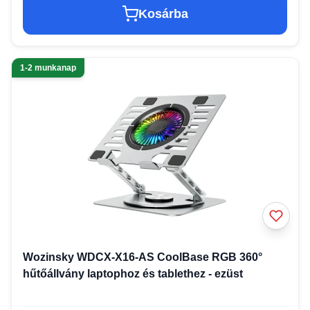
Kosárba
1-2 munkanap
Wozinsky WDCX-X16-AS CoolBase RGB 360°
hűtőállvány laptophoz és tablethez - ezüst