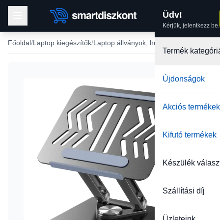
Üdv!
Kérjük, jelentkezz be.
Főoldal
Laptop kiegészítők
Laptop állványok, hűtők
Termék kategóri
Újdonságok
Akciós termékek
Kifutó termékek
Készülék válasz
Szállítási díj
Üzleteink