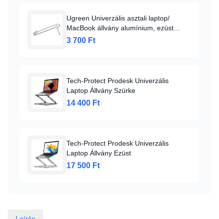
Ugreen Univerzális asztali laptop/
MacBook állvány alumínium, ezüst
(LP230 80348)
3 700 Ft
Tech-Protect Prodesk Univerzális
Laptop Állvány Szürke
14 400 Ft
Tech-Protect Prodesk Univerzális
Laptop Állvány Ezüst
17 500 Ft
Leírás