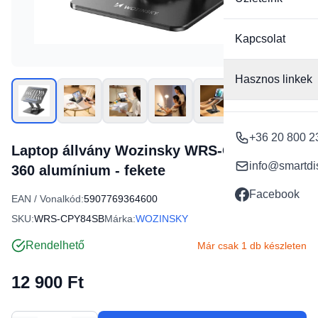
Kapcsolat
Hasznos linkek
+36 20 800 2
Laptop állvány Wozinsky WRS-CPY84SB
info@smartdi
360 alumínium - fekete
Facebook
EAN / Vonalkód:
5907769364600
SKU:
WRS-CPY84SB
Márka:
WOZINSKY
Rendelhető
Már csak 1 db készleten
12 900 Ft