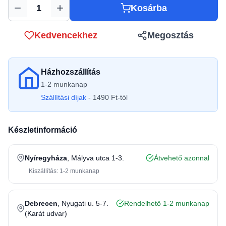
Kosárba
Mennyiség
Kedvencekhez
Megosztás
Házhozszállítás
1-2 munkanap
Szállítási díjak
- 1490 Ft-tól
Készletinformáció
Nyíregyháza
, Mályva utca 1-3.
Átvehető azonnal
Kiszállítás: 1-2 munkanap
Debrecen
, Nyugati u. 5-7.
Rendelhető 1-2 munkanap
(Karát udvar)