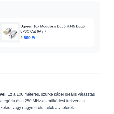
Ugreen 10x Moduláris Dugó RJ45 Dugó
8P8C Cat 6A / 7
2 600 Ft
vel
! Ez a 100 méteres, szürke kábel ideális választás
 kategória és a 250 MHz-es működési frekvencia
ékokról vagy nagyméretű fájlok átviteléről.