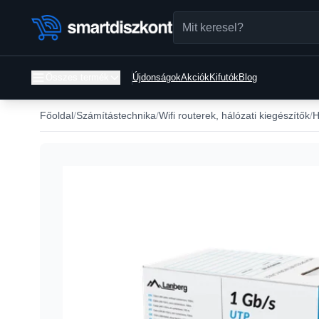
Összes termék
Újdonságok
Akciók
Kifutók
Blog
Főoldal
Számítástechnika
Wifi routerek, hálózati kiegészítők
H