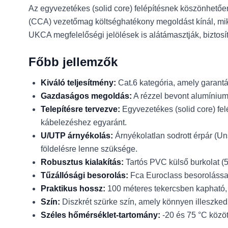
Az egyvezetékes (solid core) felépítésnek köszönhetően 
(CCA) vezetőmag költséghatékony megoldást kínál, mik
UKCA megfelelőségi jelölések is alátámasztják, biztos
Főbb jellemzők
Kiváló teljesítmény:
Cat.6 kategória, amely garantá
Gazdaságos megoldás:
A rézzel bevont alumínium 
Telepítésre tervezve:
Egyvezetékes (solid core) fel
kábelezéshez egyaránt.
U/UTP árnyékolás:
Árnyékolatlan sodrott érpár (Uns
földelésre lenne szüksége.
Robusztus kialakítás:
Tartós PVC külső burkolat (5.
Tűzállósági besorolás:
Fca Euroclass besorolással
Praktikus hossz:
100 méteres tekercsben kapható, 
Szín:
Diszkrét szürke szín, amely könnyen illeszkedi
Széles hőmérséklet-tartomány:
-20 és 75 °C közöt