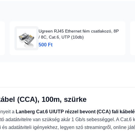
Ugreen RJ45 Ethernet fém csatlakozó, 8P
/ 8C, Cat.6, UTP (10db)
500 Ft
kábel (CCA), 100m, szürke
őnyeit a
Lanberg Cat.6 U/UTP rézzel bevont (CCA) fali kábelé
ató adatátvitelre van szükség akár 1 Gb/s sebességgel. A Cat.6
i és adatátviteli igényekhez, legyen szó streamingről, online ját