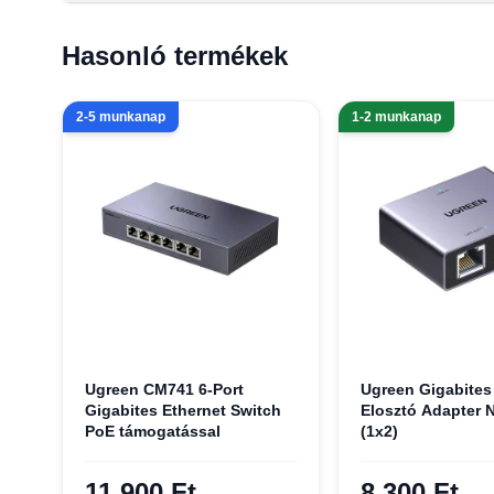
Hasonló termékek
2-5 munkanap
1-2 munkanap
Ugreen CM741 6-Port
Ugreen Gigabites
Gigabites Ethernet Switch
Elosztó Adapter
PoE támogatással
(1x2)
11 900 Ft
8 300 Ft