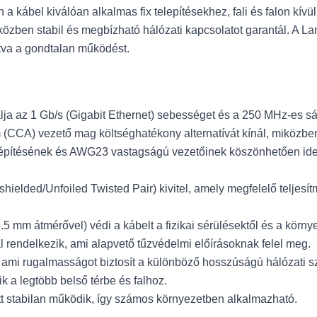
a kábel kiválóan alkalmas fix telepítésekhez, fali és falon kív
özben stabil és megbízható hálózati kapcsolatot garantál. A 
ítva a gondtalan működést.
lja az 1 Gb/s (Gigabit Ethernet) sebességet és a 250 MHz-es s
(CCA) vezető mag költséghatékony alternatívát kínál, miközben 
építésének és AWG23 vastagságú vezetőinek köszönhetően ideális 
hielded/Unfoiled Twisted Pair) kivitel, amely megfelelő teljesí
5 mm átmérővel) védi a kábelt a fizikai sérülésektől és a környe
 rendelkezik, ami alapvető tűzvédelmi előírásoknak felel meg.
ami rugalmasságot biztosít a különböző hosszúságú hálózati sz
k a legtöbb belső térbe és falhoz.
t stabilan működik, így számos környezetben alkalmazható.