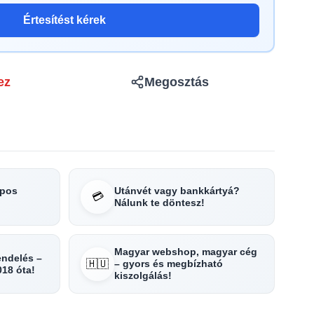
Értesítést kérek
ez
Megosztás
apos
Utánvét vagy bankkártyá?
💳
Nálunk te döntesz!
Magyar webshop, magyar cég
rendelés –
🇭🇺
– gyors és megbízható
018 óta!
kiszolgálás!