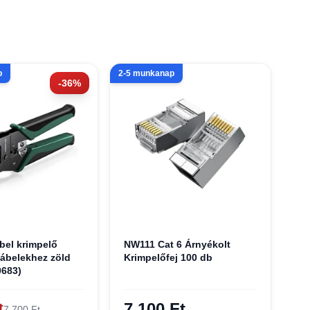
p
2-5 munkanap
-36%
bel krimpelő
NW111 Cat 6 Árnyékolt
kábelekhez zöld
Krimpelőfej 100 db
683)
7 100 Ft
t
7 700 Ft