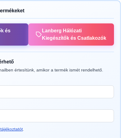
termékeket
ők és
Lanberg Hálózati
Kiegészítők és Csatlakozók
lérhető
ailben értesítünk, amikor a termék ismét rendelhető.
tájékoztatót
.