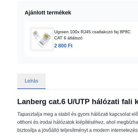
Ajánlott termékek
Ugreen 100x RJ45 csatlakozó fej 8P8C
CAT 6 átlátszó
2 800 Ft
Leírás
Lanberg cat.6 U/UTP hálózati fali 
Tapasztalja meg a stabil és gyors hálózati kapcsolat el
otthoni és irodai hálózatok kiépítéséhez, ahol megbízh
biztosítja a jövőálló teljesítményt a modern internetezés