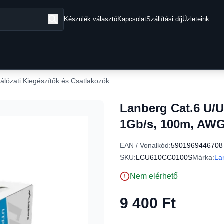
Készülék választó
Kapcsolat
Szállítási díj
Üzleteink
álózati Kiegészítők és Csatlakozók
Lanberg Cat.6 U/U
1Gb/s, 100m, AWG
EAN / Vonalkód:
5901969446708
SKU:
LCU610CC0100S
Márka:
La
Nem elérhető
9 400 Ft