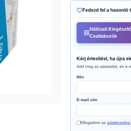
Fedezd fel a hasonló 
Hálózati Kiegészít
Csatlakozók
Kérj értesítést, ha újra e
Add meg az adataidat, és e-m
Név
E-mail cím
Elfogadom az
adatkezelési 