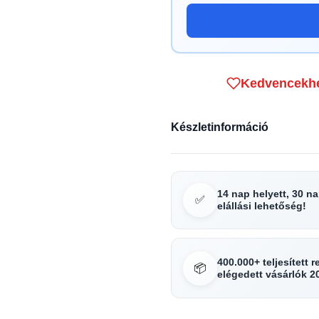
Kedvencekh
Készletinformáció
14 nap helyett, 30 n
✅
elállási lehetőség!
400.000+ teljesített 
📦
elégedett vásárlók 2