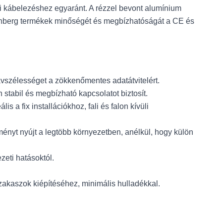
üli kábelezéshez egyaránt. A rézzel bevont alumínium
Lanberg termékek minőségét és megbízhatóságát a CE és
ávszélességet a zökkenőmentes adatátvitelért.
stabil és megbízható kapcsolatot biztosít.
a fix installációkhoz, fali és falon kívüli
tményt nyújt a legtöbb környezetben, anélkül, hogy külön
zeti hatásoktól.
akaszok kiépítéséhez, minimális hulladékkal.