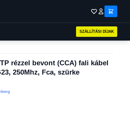
SZÁLLÍTÁSI DÍJAK
TP rézzel bevont (CCA) fali kábel
23, 250Mhz, Fca, szürke
nberg