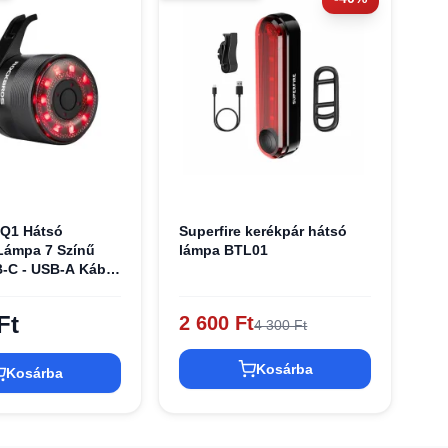
 Q1 Hátsó
Superfire kerékpár hátsó
Lámpa 7 Színű
lámpa BTL01
-C - USB-A Kábel
Ft
2 600 Ft
4 300 Ft
Kosárba
Kosárba