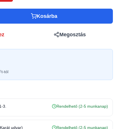
Kosárba
ez
Megosztás
t-tól
1-3.
Rendelhető (2-5 munkanap)
(Karát udvar)
Rendelhető (2-5 munkanap)