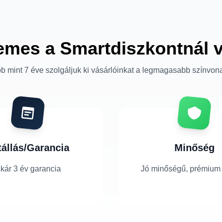
emes a Smartdiszkontnál 
b mint 7 éve szolgáljuk ki vásárlóinkat a legmagasabb színvon
tállás/Garancia
Minőség
kár 3 év garancia
Jó minőségű, prémium