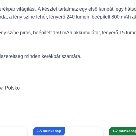
rékpár világítást. A készlet tartalmaz egy első lámpát, egy hátsó
da, a fény színe fehér, fényerő 240 lumen, beépített 800 mAh akk
ény színe piros, beépített 150 mAh akkumulátor, fényerő 15 lum
elszereltség minden kerékpár számára.
w, Polsko
2-5 munkanap
1-2 munkana