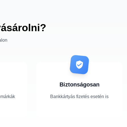
vásárolni?
alon
Biztonságosan
 márkák
Bankkártyás fizetés esetén is