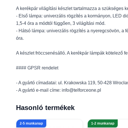
A kerékpár világítási készlet tartalmazza a szükséges ke
- Első lámpa: univerzális rögzítés a kormányon, LED dió
1,5-4 óra a módtól függően, 3 világítási mód.
- Hátsó lámpa: univerzális rögzítés a nyeregcsövön, a f
óra.
A készlet fröccsenésálló. A kerékpár lámpák kötelező f
#### GPSR rendelet
- A gyártó címadatai: ul. Krakowska 119, 50-428 Wrocła
- A gyártó e-mail címe: info@telforceone.pl
Hasonló termékek
2-5 munkanap
1-2 munkanap