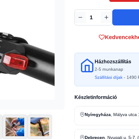
Mennyiség
Kedvencekh
Házhozszállítás
2-5 munkanap
Szállítási díjak
- 1490 F
Készletinformáció
Nyíregyháza
, Mályva utca 
Debrecen
, Nyugati u. 5-7. 