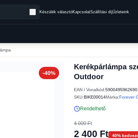
Készülék választó
Kapcsolat
Szállítási díj
Üzleteink
 lámpa
Kerékpárlámpa sze
-40%
Outdoor
EAN / Vonalkód:
5900495962690
SKU:
BIKE00014
Márka:
Forever 
Rendelhető
4 000 Ft
2 400 Ft
40% kedvez