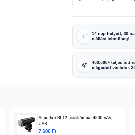
14 nap helyett, 30 n
✅
elállási lehetőség!
400.000+ teljesített 
📦
elégedett vásárlók 2
Superfire BL12 biciklilámpa, 4800mAh,
USB
7 600 Ft