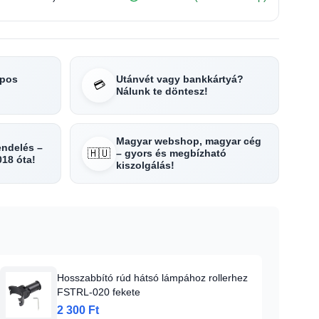
apos
Utánvét vagy bankkártyá?
💳
Nálunk te döntesz!
Magyar webshop, magyar cég
rendelés –
🇭🇺
– gyors és megbízható
018 óta!
kiszolgálás!
Hosszabbító rúd hátsó lámpához rollerhez
FSTRL-020 fekete
2 300 Ft