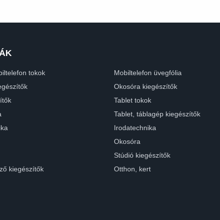
ÁK
iltelefon tokok
Mobiltelefon üvegfólia
egészítők
Okosóra kiegészítők
ítők
Tablet tokok
a
Tablet, táblagép kiegészítők
ika
Irodatechnika
Okosóra
Stúdió kiegészítők
ző kiegészítők
Otthon, kert