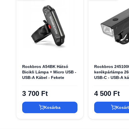
Rockbros A54BK Hátsó
Rockbros 245100
Bicikli Lámpa + Micro USB -
kerékpárlámpa 26
USB-A Kábel - Fekete
USB-C - USB-A ká
fekete
3 700 Ft
4 500 Ft
Kosárba
Kosár