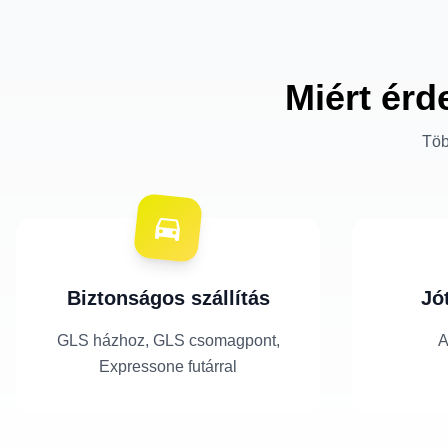
Miért érd
Töb
Biztonságos szállítás
Jó
GLS házhoz, GLS csomagpont,
A
Expressone futárral