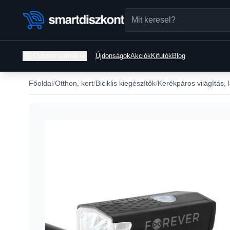
Összes termék
Újdonságok
Akciók
Kifutók
Blog
Főoldal
Otthon, kert
Biciklis kiegészítők
Kerékpáros világítás,