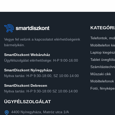
KATEGÓRI
Telefontok, mob
Vegye fel velünk a kapcsolatot elérhetőségeink
bármelyikén.
Mobiltelefon ki
Laptop kiegész
SmartDiszkont Webáruház
Tablet üvegfóli
Ügyfélszolgálat elérhetősége: H-P 9:00-16:00
Számítástechn
SmartDiszkont Nyíregyháza
Műszaki cikk
Nyitva tartás: H-P 9:30-18:00, SZ 10:00-14:00
Mobiltelefonok
SmartDiszkont Debrecen
Fotó, fényképe
Nyitva tartás: H-P 9:30-18:00 SZ 10:00-14:00
ÜGYFÉLSZOLGÁLAT
4400 Nyíregyháza, Matróz utca 1/A