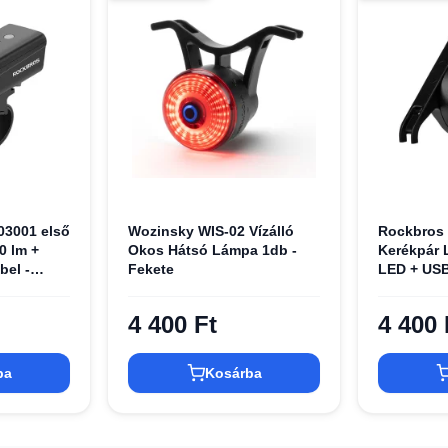
03001 első
Wozinsky WIS-02 Vízálló
Rockbros
0 lm +
Okos Hátsó Lámpa 1db -
Kerékpár 
bel -
Fekete
LED + USB
- Fekete
4 400 Ft
4 400 
ba
Kosárba