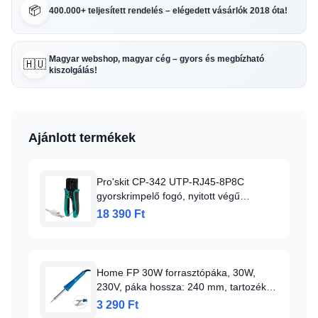
📦
400.000+ teljesített rendelés – elégedett vásárlók 2018 óta!
Magyar webshop, magyar cég – gyors és megbízható
🇭🇺
kiszolgálás!
Ajánlott termékek
Pro'skit CP-342 UTP-RJ45-8P8C
gyorskrimpelő fogó, nyitott végű
dugókhoz, biztonsági zár, gyors
18 390 Ft
Home FP 30W forrasztópáka, 30W,
230V, páka hossza: 240 mm, tartozék
asztali támaszték, minőségi
3 290 Ft
csatlakozókábel törésgátlóval