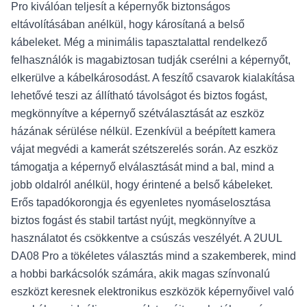
Pro kiválóan teljesít a képernyők biztonságos
eltávolításában anélkül, hogy károsítaná a belső
kábeleket. Még a minimális tapasztalattal rendelkező
felhasználók is magabiztosan tudják cserélni a képernyőt,
elkerülve a kábelkárosodást. A feszítő csavarok kialakítása
lehetővé teszi az állítható távolságot és biztos fogást,
megkönnyítve a képernyő szétválasztását az eszköz
házának sérülése nélkül. Ezenkívül a beépített kamera
vájat megvédi a kamerát szétszerelés során. Az eszköz
támogatja a képernyő elválasztását mind a bal, mind a
jobb oldalról anélkül, hogy érintené a belső kábeleket.
Erős tapadókorongja és egyenletes nyomáselosztása
biztos fogást és stabil tartást nyújt, megkönnyítve a
használatot és csökkentve a csúszás veszélyét. A 2UUL
DA08 Pro a tökéletes választás mind a szakemberek, mind
a hobbi barkácsolók számára, akik magas színvonalú
eszközt keresnek elektronikus eszközök képernyőivel való