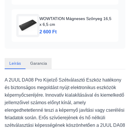
WOWTATION Mágneses Szőnyeg 16,5
x 6,5 cm
2 600 Ft
Leírás
Garancia
A 2UUL DA08 Pro Kijelző Szétválasztó Eszköz hatékony
és biztonságos megoldást nyújt elektronikus eszközök
képernyőcseréjére. Innovatív kialakításával és kiemelkedő
jellemzőivel számos előnyt kínál, amely
elengedhetetlenné teszi a képernyő javítási vagy cserélési
feladatok során. Erős szívóerejének és hő nélküli
szétválasztási képességének köszönhetően a 2UUL DA08