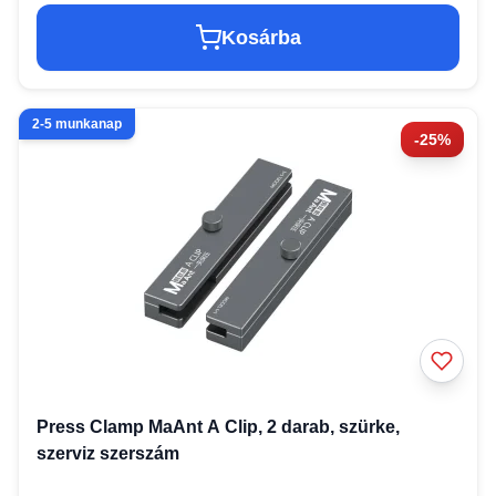
Kosárba
2-5 munkanap
-25%
Press Clamp MaAnt A Clip, 2 darab, szürke,
szerviz szerszám