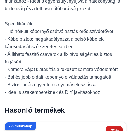
munkához - ideális egyensúlyt nyújtva a hatékonyság, a
biztonság és a felhasználóbarátság között.
Specifikációk:
- Hő nélküli képernyő szétválasztás erős szívóerővel
- Kábelbiztos: megakadályozza a belső kábelek
károsodását szétszerelés közben
- Állítható feszítő csavarok a fix távolságért és biztos
fogásért
- Kamera vájat kialakítás a fokozott kamera védelemért
- Bal és jobb oldali képernyő elválasztás támogatott
- Biztos tartás egyenletes nyomáseloszlással
- Ideális szakembereknek és DIY javításokhoz
Hasonló termékek
2-5 munkanap
-25%