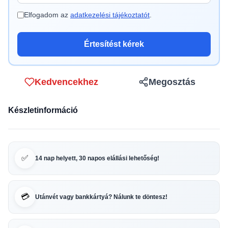
Elfogadom az
adatkezelési tájékoztatót
.
Értesítést kérek
Kedvencekhez
Megosztás
Készletinformáció
✅
14 nap helyett, 30 napos elállási lehetőség!
💳
Utánvét vagy bankkártyá? Nálunk te döntesz!