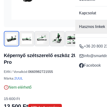
Kapcsolat
Hasznos linkek
+36 20 800 2
Képernyő szétszerelő eszköz 2UUL DA08
info@smartdi
Pro
Facebook
EAN / Vonalkód:
0660982721555
Márka:
2UUL
Nem elérhető
15 600 Ft
13 500 Ft