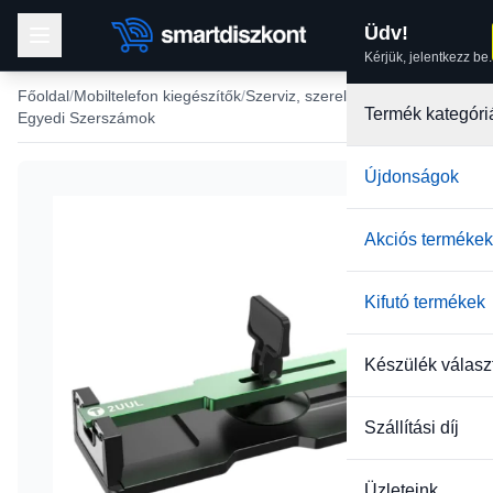
Üdv!
Kérjük, jelentkezz be.
Főoldal
Mobiltelefon kiegészítők
Szerviz, szerelés
Termék kategóri
Egyedi Szerszámok
Újdonságok
-13%
Akciós termékek
Kifutó termékek
Készülék válasz
Szállítási díj
Üzleteink