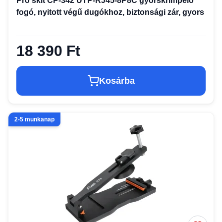
Pro'skit CP-342 UTP-RJ45-8P8C gyorskrimpelő
fogó, nyitott végű dugókhoz, biztonsági zár, gyors
18 390 Ft
Kosárba
2-5 munkanap