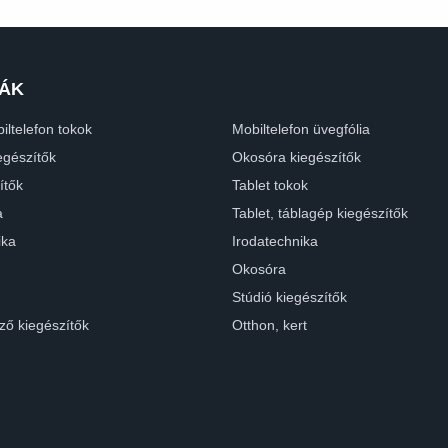
ÁK
iltelefon tokok
Mobiltelefon üvegfólia
egészítők
Okosóra kiegészítők
ítők
Tablet tokok
a
Tablet, táblagép kiegészítők
ika
Irodatechnika
Okosóra
Stúdió kiegészítők
ző kiegészítők
Otthon, kert