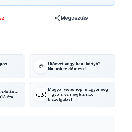
ez
Megosztás
apos
Utánvét vagy bankkártyá?
💳
Nálunk te döntesz!
Magyar webshop, magyar cég
rendelés –
🇭🇺
– gyors és megbízható
018 óta!
kiszolgálás!