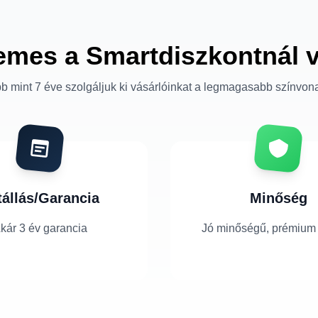
emes a Smartdiszkontnál 
b mint 7 éve szolgáljuk ki vásárlóinkat a legmagasabb színvon
tállás/Garancia
Minőség
kár 3 év garancia
Jó minőségű, prémium