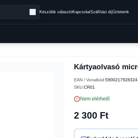
Készülék választó
Kapcsolat
Szállítási díj
Üzleteink
Kártyaolvasó mic
EAN / Vonalkód:
5900217928324
SKU:
CR01
Nem elérhető
2 300 Ft