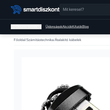
Összes termék
Újdonságok
Akciók
Kifutók
Blog
Főoldal
Számítástechnika
Átalakító kábelek