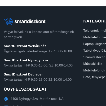
KATEGÓRI
Telefontok, mob
Vegye fel velünk a kapcsolatot elérhetőségeink
bármelyikén.
Mobiltelefon ki
Laptop kiegész
SmartDiszkont Webáruház
Tablet üvegfóli
Ügyfélszolgálat elérhetősége: H-P 9:00-16:00
Számítástechn
SmartDiszkont Nyíregyháza
Műszaki cikk
Nyitva tartás: H-P 9:30-18:00, SZ 10:00-14:00
Mobiltelefonok
SmartDiszkont Debrecen
Fotó, fényképe
Nyitva tartás: H-P 9:30-18:00 SZ 10:00-14:00
ÜGYFÉLSZOLGÁLAT
4400 Nyíregyháza, Matróz utca 1/A