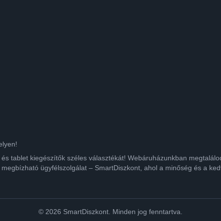
elyen!
ok és tablet kiegészítők széles választékát! Webáruházunkban megtalá
 megbízható ügyfélszolgálat – SmartDiszkont, ahol a minőség és a kedv
© 2026 SmartDiszkont. Minden jog fenntartva.