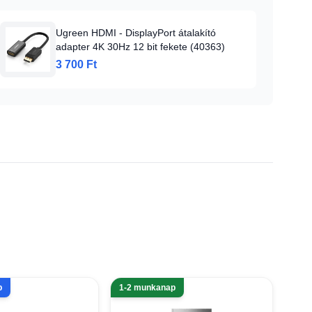
Ugreen HDMI - DisplayPort átalakító
adapter 4K 30Hz 12 bit fekete (40363)
3 700 Ft
p
1-2 munkanap