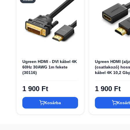
Ugreen HDMI - DVI kábel 4K
Ugreen HDMI (aljz
60Hz 30AWG 1m fekete
(csatlakozó) hos
(30116)
kábel 4K 10,2 Gb
0.5m fekete (HD1
1 900 Ft
1 900 Ft
Kosárba
Kosár