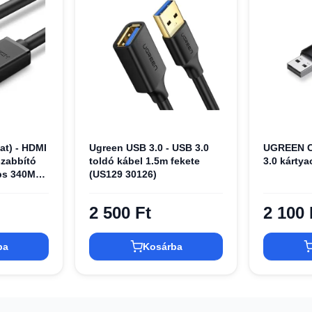
at) - HDMI
Ugreen USB 3.0 - USB 3.0
UGREEN C
szabbító
toldó kábel 1.5m fekete
3.0 kártya
ps 340Mhz
(US129 30126)
07 10140)
2 500 Ft
2 100 
ba
Kosárba