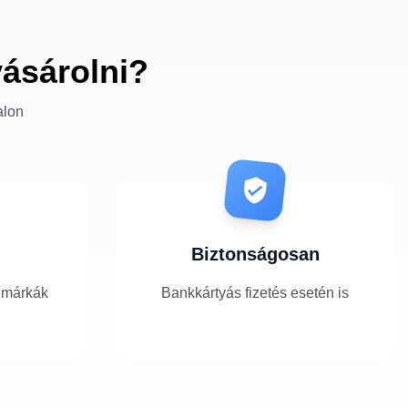
vásárolni?
alon
Biztonságosan
 márkák
Bankkártyás fizetés esetén is