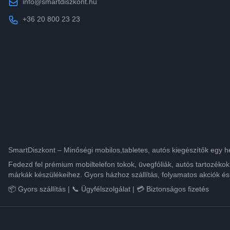
info@smartdiszkont.hu
+36 20 800 23 23
SmartDiszkont – Minőségi mobilos,tabletes, autós kiegészítők egy h
Fedezd fel prémium mobiltelefon tokok, üvegfóliák, autós tartozék
márkák készülékeihez. Gyors házhoz szállítás, folyamatos akciók és
📦 Gyors szállítás | 📞 Ügyfélszolgálat | 💳 Biztonságos fizetés