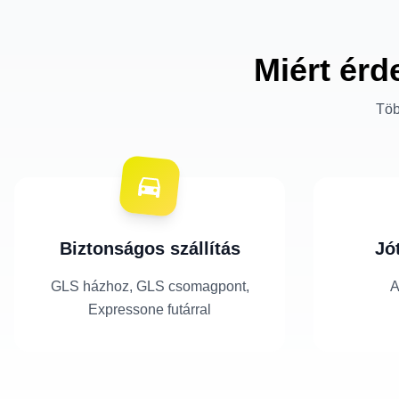
Miért érd
Töb
Biztonságos szállítás
Jó
GLS házhoz, GLS csomagpont,
A
Expressone futárral