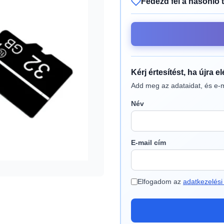
Fedezd fel a hasonló 
Kérj értesítést, ha újra e
Add meg az adataidat, és e-m
Név
E-mail cím
Elfogadom az
adatkezelési 