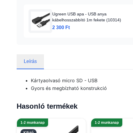
Ugreen USB apa - USB anya
kábelhosszabbító 1m fekete (10314)
2 300 Ft
Leírás
Kártyaolvasó micro SD - USB
Gyors és megbízható konstrukció
Hasonló termékek
1-2 munkanap
1-2 munkanap
Kifutó