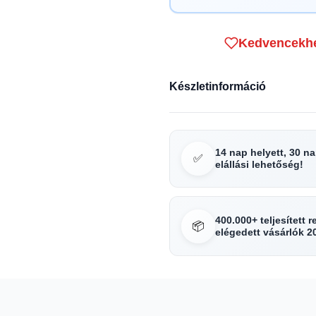
Kedvencekh
Készletinformáció
14 nap helyett, 30 n
✅
elállási lehetőség!
400.000+ teljesített 
📦
elégedett vásárlók 2