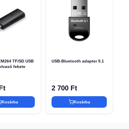
M264 TF/SD USB
USB-Bluetooth adapter 5.1
olvasó fekete
Ft
2 700 Ft
Kosárba
Kosárba