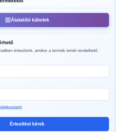
termékeket
Átalakító kábelek
lérhető
ailben értesítünk, amikor a termék ismét rendelhető.
tájékoztatót
.
Értesítést kérek