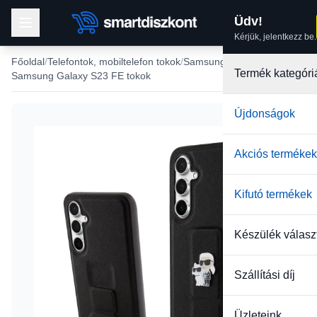
Üdv!
Kérjük, jelentkezz be.
Főoldal
Telefontok, mobiltelefon tokok
Samsung tokok
Termék kategóri
Samsung Galaxy S23 FE tokok
Újdonságok
Akciós termékek
Kifutó termékek
Készülék válasz
Szállítási díj
Üzleteink