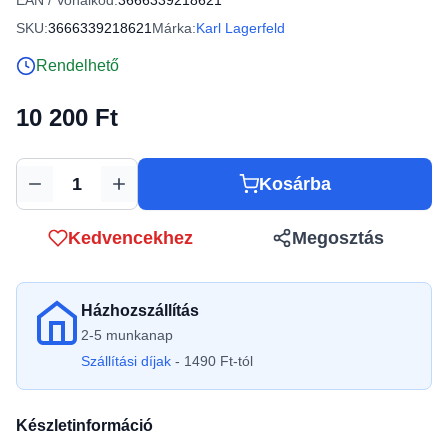
EAN / Vonalkód:
3666339218621
SKU:
3666339218621
Márka:
Karl Lagerfeld
Rendelhető
10 200 Ft
Kosárba
Mennyiség
Kedvencekhez
Megosztás
Házhozszállítás
2-5 munkanap
Szállítási díjak
- 1490 Ft-tól
Készletinformáció