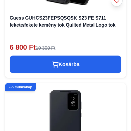
Guess GUHCS23FEPSQSQSK S23 FE S711
fekete/fekete kemény tok Quilted Metal Logo tok
6 800 Ft
10 300 Ft
Kosárba
2-5 munkanap