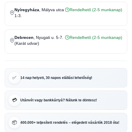
Nyíregyháza
, Mályva utca
Rendelhető (2-5 munkanap)
1-3.
Debrecen
, Nyugati u. 5-7.
Rendelhető (2-5 munkanap)
(Karát udvar)
✅
14 nap helyett, 30 napos elállási lehetőség!
💳
Utánvét vagy bankkártyá? Nálunk te döntesz!
📦
400.000+ teljesített rendelés – elégedett vásárlók 2018 óta!