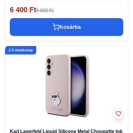
6 400 Ft
9 800 Ft
Kosárba
2-5 munkanap
Karl Lagerfeld Liquid Silicone Metal Choupette tok