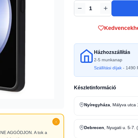
Mennyiség
Kedvencekh
Házhozszállítás
2-5 munkanap
Szállítási díjak
- 1490 F
Készletinformáció
Nyíregyháza
, Mályva utca 
Debrecen
, Nyugati u. 5-7. 
l, NE AGGÓDJON. A tok a