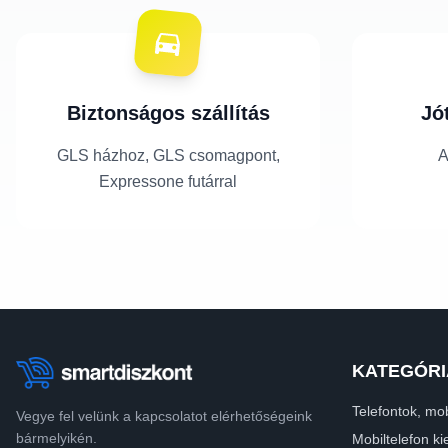
Biztonságos szállítás
Jó
GLS házhoz, GLS csomagpont,
A
Expressone futárral
KATEGÓRI
Telefontok, mob
Vegye fel velünk a kapcsolatot elérhetőségeink
bármelyikén.
Mobiltelefon ki