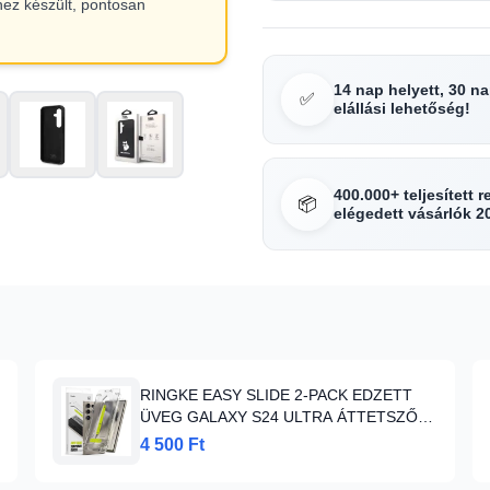
hez készült, pontosan
14 nap helyett, 30 n
✅
elállási lehetőség!
400.000+ teljesített 
📦
elégedett vásárlók 2
RINGKE EASY SLIDE 2-PACK EDZETT
ÜVEG GALAXY S24 ULTRA ÁTTETSZŐ
üvegfólia
4 500 Ft