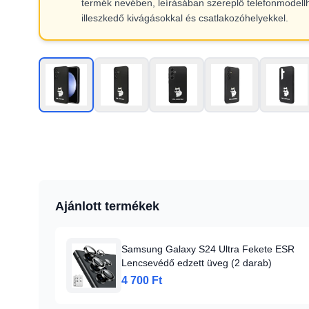
termék nevében, leírásában szereplő telefonmodell
illeszkedő kivágásokkal és csatlakozóhelyekkel.
Ajánlott termékek
Samsung Galaxy S24 Ultra Fekete ESR
Lencsevédő edzett üveg (2 darab)
4 700 Ft