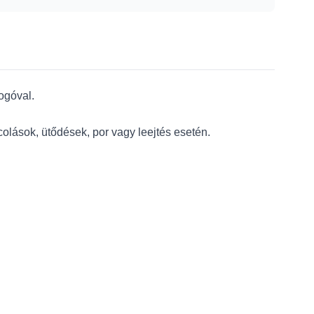
ogóval.
colások, ütődések, por vagy leejtés esetén.