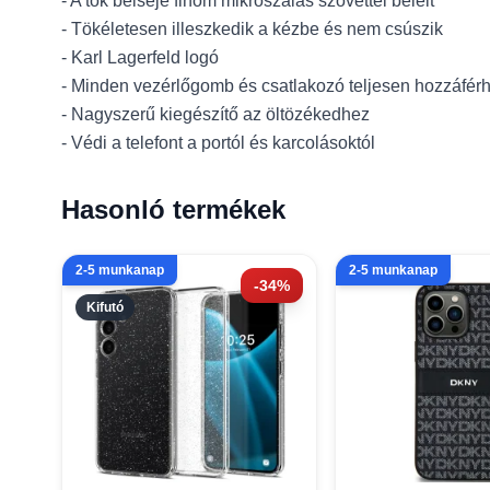
- A tok belseje finom mikroszálas szövettel bélelt
- Tökéletesen illeszkedik a kézbe és nem csúszik
- Karl Lagerfeld logó
- Minden vezérlőgomb és csatlakozó teljesen hozzáfér
- Nagyszerű kiegészítő az öltözékedhez
- Védi a telefont a portól és karcolásoktól
Hasonló termékek
2-5 munkanap
2-5 munkanap
-34%
Kifutó