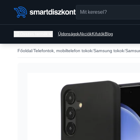
Összes termék
Újdonságok
Akciók
Kifutók
Blog
Főoldal
Telefontok, mobiltelefon tokok
Samsung tokok
Samsun