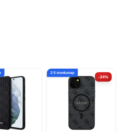
p
2-5 munkanap
-34%