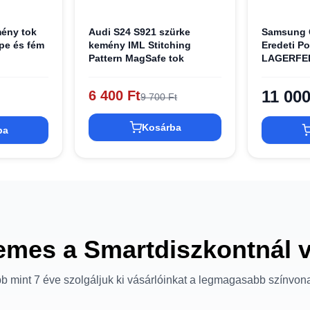
ény tok
Audi S24 S921 szürke
Samsung 
pe és fém
kemény IML Stitching
Eredeti P
Pattern MagSafe tok
LAGERFEL
LK
Saffiano 
S24-hez
KLHCS24S
11 000
6 400 Ft
9 700 Ft
tok
Kosárba
ba
emes a Smartdiszkontnál 
b mint 7 éve szolgáljuk ki vásárlóinkat a legmagasabb színvon