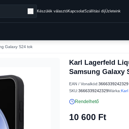
Készülék választó
Kapcsolat
Szállítási díj
Üzleteink
g Galaxy S24 tok
Karl Lagerfeld Li
Samsung Galaxy S
EAN / Vonalkód:
3666339242329
SKU:
3666339242329
Márka:
Karl
Rendelhető
10 600 Ft