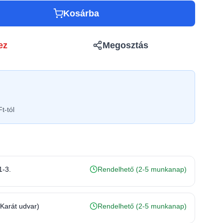
Kosárba
ez
Megosztás
t-tól
1-3.
Rendelhető (2-5 munkanap)
(Karát udvar)
Rendelhető (2-5 munkanap)