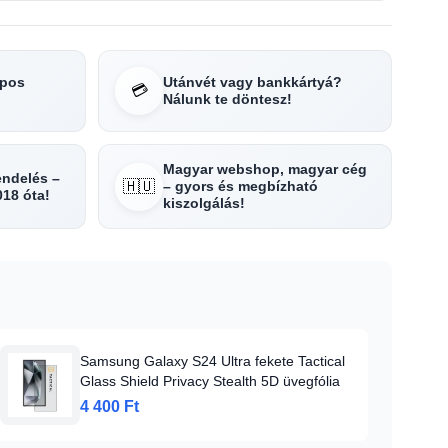
apos
Utánvét vagy bankkártyá?
💳
Nálunk te döntesz!
Magyar webshop, magyar cég
rendelés –
🇭🇺
– gyors és megbízható
018 óta!
kiszolgálás!
Samsung Galaxy S24 Ultra fekete Tactical
Glass Shield Privacy Stealth 5D üvegfólia
4 400 Ft