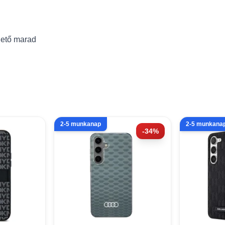
hető marad
2-5 munkanap
2-5 munkana
-34%