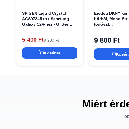
SPIGEN Liquid Crystal
Eredeti DKNY kem
ACS07345 tok Samsung
bőrből, Mono Stri
Galaxy S24-hez - Glitter
logóval
Crystal
DKHCS24SPRTHS
Samsung Galaxy 
9 800 Ft
5 400 Ft
8 200 Ft
fekete
Kosárba
Kosár
Miért érd
Töb