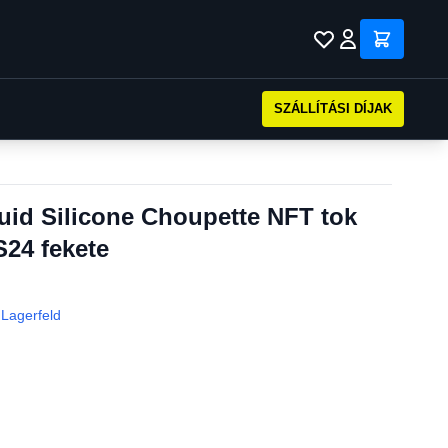
SZÁLLÍTÁSI DÍJAK
quid Silicone Choupette NFT tok
24 fekete
 Lagerfeld