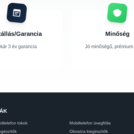
tállás/Garancia
Minőség
kár 3 év garancia
Jó minőségű, prémium
ÁK
iltelefon tokok
Mobiltelefon üvegfólia
egészítők
Okosóra kiegészítők