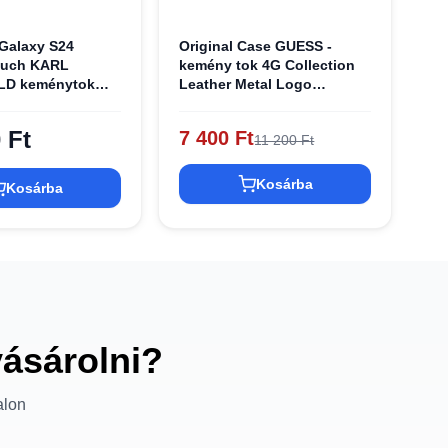
Galaxy S24
Original Case GUESS -
ouch KARL
kemény tok 4G Collection
D keménytok
Leather Metal Logo
Mono Metal Logo
MagSafe
SAKLHPK fekete
GUHMS24SG4GFRK
 Ft
7 400 Ft
11 200 Ft
Samsung Galaxy S24
Fekete tok
Kosárba
Kosárba
vásárolni?
alon