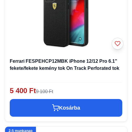
Ferrari FESPEHCP12MBK iPhone 12/12 Pro 6.1"
fekete/fekete kemény tok On Track Perforated tok
5 400 Ft
9 100 Ft
Kosárba
2-5 munkanap