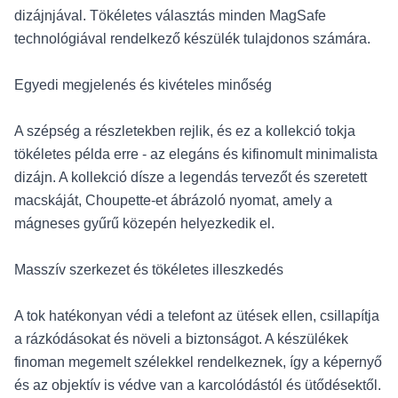
dizájnjával. Tökéletes választás minden MagSafe
technológiával rendelkező készülék tulajdonos számára.
Egyedi megjelenés és kivételes minőség
A szépség a részletekben rejlik, és ez a kollekció tokja
tökéletes példa erre - az elegáns és kifinomult minimalista
dizájn. A kollekció dísze a legendás tervezőt és szeretett
macskáját, Choupette-et ábrázoló nyomat, amely a
mágneses gyűrű közepén helyezkedik el.
Masszív szerkezet és tökéletes illeszkedés
A tok hatékonyan védi a telefont az ütések ellen, csillapítja
a rázkódásokat és növeli a biztonságot. A készülékek
finoman megemelt szélekkel rendelkeznek, így a képernyő
és az objektív is védve van a karcolódástól és ütődésektől.