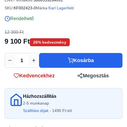
EAN / Vonalkód:
3666339284091
SKU:
KF002423-0
Márka:
Karl Lagerfeld
Rendelhető
12 300 Ft
9 100 Ft
26% kedvezmény
Kosárba
Mennyiség
Kedvencekhez
Megosztás
Házhozszállítás
2-5 munkanap
Szállítási díjak
- 1490 Ft-tól