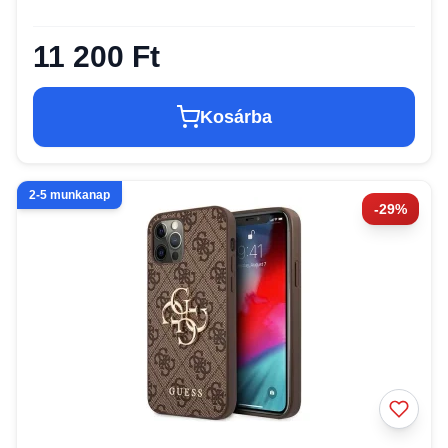
11 200 Ft
Kosárba
2-5 munkanap
-29%