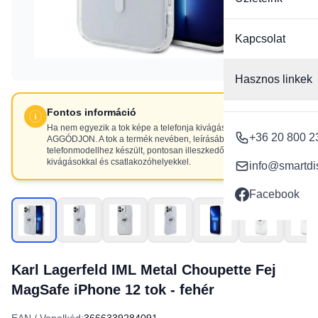
Kapcsolat
Hasznos linkek
Fontos információ
Ha nem egyezik a tok képe a telefonja kivágásaival, NE
+36 20 800 2
AGGÓDJON. A tok a termék nevében, leírásában szereplő
telefonmodellhez készült, pontosan illeszkedő
kivágásokkal és csatlakozóhelyekkel.
info@smartdi
Facebook
Karl Lagerfeld IML Metal Choupette Fej
MagSafe iPhone 12 tok - fehér