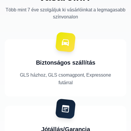
Több mint 7 éve szolgáljuk ki vásárlóinkat a legmagasabb
színvonalon
Biztonságos szállítás
GLS házhoz, GLS csomagpont, Expressone
futárral
Jótállás/Garancia