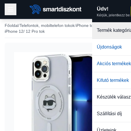
Üdv!
Kérjük, jelentkezz be.
Főoldal
Telefontok, mobiltelefon tokok
iPhone tokok
Termék kategóri
iPhone 12/ 12 Pro tok
Újdonságok
-26%
Akciós termékek
Kifutó termékek
Készülék válasz
Szállítási díj
Üzleteink