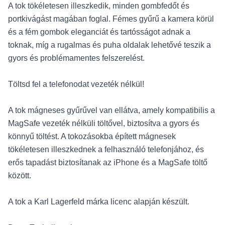
A tok tökéletesen illeszkedik, minden gombfedőt és
portkivágást magában foglal. Fémes gyűrű a kamera körül
és a fém gombok eleganciát és tartósságot adnak a
toknak, míg a rugalmas és puha oldalak lehetővé teszik a
gyors és problémamentes felszerelést.
Töltsd fel a telefonodat vezeték nélkül!
A tok mágneses gyűrűvel van ellátva, amely kompatibilis a
MagSafe vezeték nélküli töltővel, biztosítva a gyors és
könnyű töltést. A tokozásokba épített mágnesek
tökéletesen illeszkednek a felhasználó telefonjához, és
erős tapadást biztosítanak az iPhone és a MagSafe töltő
között.
A tok a Karl Lagerfeld márka licenc alapján készült.