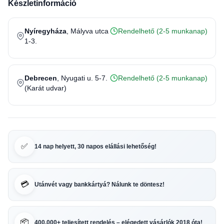
Készletinformáció
Nyíregyháza
, Mályva utca
Rendelhető (2-5 munkanap)
1-3.
Debrecen
, Nyugati u. 5-7.
Rendelhető (2-5 munkanap)
(Karát udvar)
✅
14 nap helyett, 30 napos elállási lehetőség!
💳
Utánvét vagy bankkártyá? Nálunk te döntesz!
📦
400.000+ teljesített rendelés – elégedett vásárlók 2018 óta!