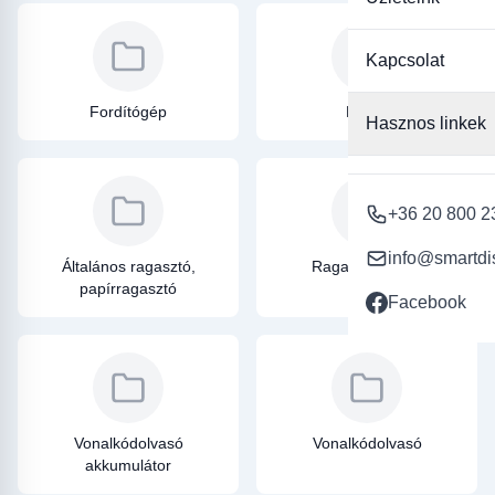
személyre szabott megoldások segítenek abban, hogy az irodai
környezet a lehető leggazdaságosabban és leghatékonyabban
Kapcsolat
működjön. Fedezze fel kínálatunkat, és válassza ki azokat az
irodatechnikai eszközöket, amelyek a leginkább illeszkednek
vállalkozása igényeihez, így növelve a produktivitást és az irodai
Fordítógép
Etikett
Hasznos linkek
munkafolyamatok minőségét.
+36 20 800 2
info@smartdi
Általános ragasztó,
Ragasztószalag
papírragasztó
Facebook
Vonalkódolvasó
Vonalkódolvasó
akkumulátor