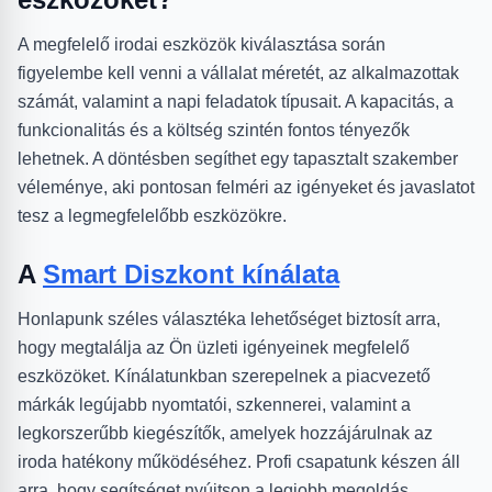
A megfelelő irodai eszközök kiválasztása során
figyelembe kell venni a vállalat méretét, az alkalmazottak
számát, valamint a napi feladatok típusait. A kapacitás, a
funkcionalitás és a költség szintén fontos tényezők
lehetnek. A döntésben segíthet egy tapasztalt szakember
véleménye, aki pontosan felméri az igényeket és javaslatot
tesz a legmegfelelőbb eszközökre.
A
Smart Diszkont kínálata
Honlapunk széles választéka lehetőséget biztosít arra,
hogy megtalálja az Ön üzleti igényeinek megfelelő
eszközöket. Kínálatunkban szerepelnek a piacvezető
márkák legújabb nyomtatói, szkennerei, valamint a
legkorszerűbb kiegészítők, amelyek hozzájárulnak az
iroda hatékony működéséhez. Profi csapatunk készen áll
arra, hogy segítséget nyújtson a legjobb megoldás