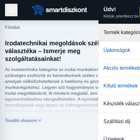
Üdv!
Kérjük, jelentkezz be.
Főoldal
Termék kategóri
Irodatechnikai megoldások széles
választéka – Ismerje meg
Újdonságok
szolgáltatásainkat!
Akciós termékek
Az irodatechnika kategória az irodai munkakörnyezetekhez
szükséges eszközök és berendezések széles választékát kínálja,
amelyek nélkülözhetetlenek a hatékony és gördülékeny
Kifutó termékek
munkavégzéshez. Legyen szó hagyományos vagy modernebb
irodai megoldásokról, itt mindent megtalál, ami az irodai feladatok
egyszerűsítéséhez elengedhetetlen. A nyomtatók, másolók,
Készülék válasz
laminálógépek vagy éppen az iratmegsemmisítők mind olyan
irodatechnikai eszközök, amelyek hozzájárulnak a mindennapi
feladatok zökkenőmentes lebonyolításához.
Tovább olvasom
Szállítási díj
Az irodatechnikai eszközök kiválasztása során fontos szempont a
tartósság, a funkcionalitás és az energiahatékonyság, amit
Üzleteink
kínálatunk minden terméke garantál. Webáruházunkban elérhető