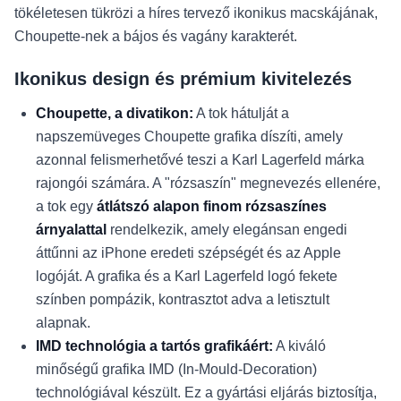
tökéletesen tükrözi a híres tervező ikonikus macskájának,
Choupette-nek a bájos és vagány karakterét.
Ikonikus design és prémium kivitelezés
Choupette, a divatikon:
A tok hátulját a
napszemüveges Choupette grafika díszíti, amely
azonnal felismerhetővé teszi a Karl Lagerfeld márka
rajongói számára. A "rózsaszín" megnevezés ellenére,
a tok egy
átlátszó alapon finom rózsaszínes
árnyalattal
rendelkezik, amely elegánsan engedi
áttűnni az iPhone eredeti szépségét és az Apple
logóját. A grafika és a Karl Lagerfeld logó fekete
színben pompázik, kontrasztot adva a letisztult
alapnak.
IMD technológia a tartós grafikáért:
A kiváló
minőségű grafika IMD (In-Mould-Decoration)
technológiával készült. Ez a gyártási eljárás biztosítja,