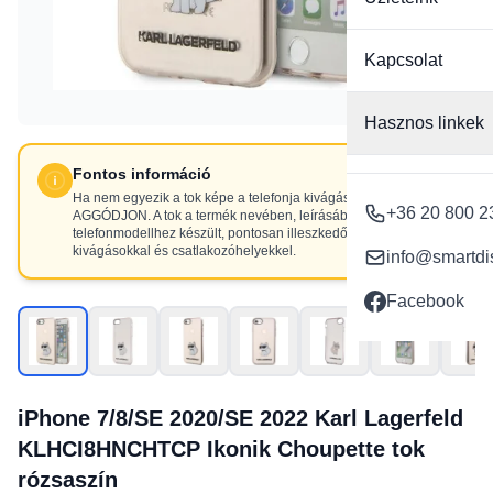
Kapcsolat
Hasznos linkek
Fontos információ
Ha nem egyezik a tok képe a telefonja kivágásaival, NE
+36 20 800 2
AGGÓDJON. A tok a termék nevében, leírásában szereplő
telefonmodellhez készült, pontosan illeszkedő
kivágásokkal és csatlakozóhelyekkel.
info@smartdi
Facebook
iPhone 7/8/SE 2020/SE 2022 Karl Lagerfeld
KLHCI8HNCHTCP Ikonik Choupette tok
rózsaszín