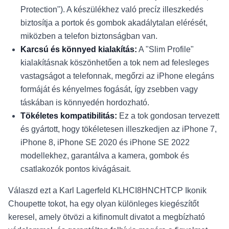
Protection"). A készülékhez való precíz illeszkedés
biztosítja a portok és gombok akadálytalan elérését,
miközben a telefon biztonságban van.
Karcsú és könnyed kialakítás:
A "Slim Profile"
kialakításnak köszönhetően a tok nem ad felesleges
vastagságot a telefonnak, megőrzi az iPhone elegáns
formáját és kényelmes fogását, így zsebben vagy
táskában is könnyedén hordozható.
Tökéletes kompatibilitás:
Ez a tok gondosan tervezett
és gyártott, hogy tökéletesen illeszkedjen az iPhone 7,
iPhone 8, iPhone SE 2020 és iPhone SE 2022
modellekhez, garantálva a kamera, gombok és
csatlakozók pontos kivágásait.
Válaszd ezt a Karl Lagerfeld KLHCI8HNCHTCP Ikonik
Choupette tokot, ha egy olyan különleges kiegészítőt
keresel, amely ötvözi a kifinomult divatot a megbízható