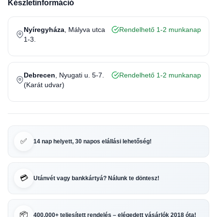
Készletinformáció
Nyíregyháza
, Mályva utca
Rendelhető 1-2 munkanap
1-3.
Debrecen
, Nyugati u. 5-7.
Rendelhető 1-2 munkanap
(Karát udvar)
✅
14 nap helyett, 30 napos elállási lehetőség!
💳
Utánvét vagy bankkártyá? Nálunk te döntesz!
📦
400.000+ teljesített rendelés – elégedett vásárlók 2018 óta!