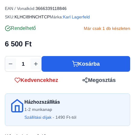
EAN / Vonalkód:
3666339118846
SKU:
KLHCI8HNCHTCP
Márka:
Karl Lagerfeld
Rendelhető
Már csak 1 db készleten
6 500 Ft
Kosárba
Mennyiség
Kedvencekhez
Megosztás
Házhozszállítás
1-2 munkanap
Szállítási díjak
- 1490 Ft-tól