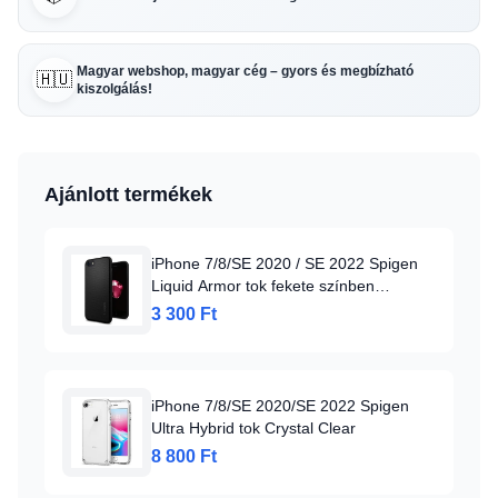
Magyar webshop, magyar cég – gyors és megbízható
🇭🇺
kiszolgálás!
Ajánlott termékek
iPhone 7/8/SE 2020 / SE 2022 Spigen
Liquid Armor tok fekete színben
(042CS20511)
3 300 Ft
iPhone 7/8/SE 2020/SE 2022 Spigen
Ultra Hybrid tok Crystal Clear
8 800 Ft