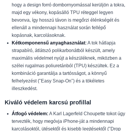
hogy a design forró dombornyomással kerüljön a tokra,
majd egy vékony, kopásálló TPU réteggel legyen
bevonva, így hosszú távon is megőrzi élénkségét és
ellenáll a mindennapi használat során fellépő
kopásnak, karcolásoknak.
Kétkomponensű anyaghasználat:
A tok hátlapja
strapabíró, átlátszó polikarbonátból készült, amely
maximális védelmet nyújt a készüléknek, miközben a
szélei rugalmas poliuretánból (TPU) készültek. Ez a
kombináció garantálja a tartósságot, a könnyű
felhelyezést ("Easy Snap-On") és a tökéletes
illeszkedést.
Kiváló védelem karcsú profillal
Átfogó védelem:
A Karl Lagerfeld Choupette tokot úgy
tervezték, hogy megóvja iPhone-ját a mindennapi
karcolásoktól, ütésektől és kisebb leejtésektől ("Drop