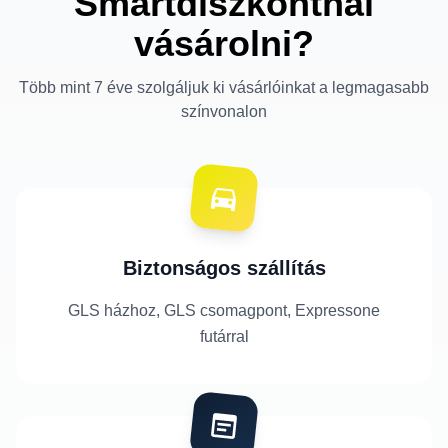
Smartdiszkontnál
vásárolni?
Több mint 7 éve szolgáljuk ki vásárlóinkat a legmagasabb
színvonalon
Biztonságos szállítás
GLS házhoz, GLS csomagpont, Expressone
futárral