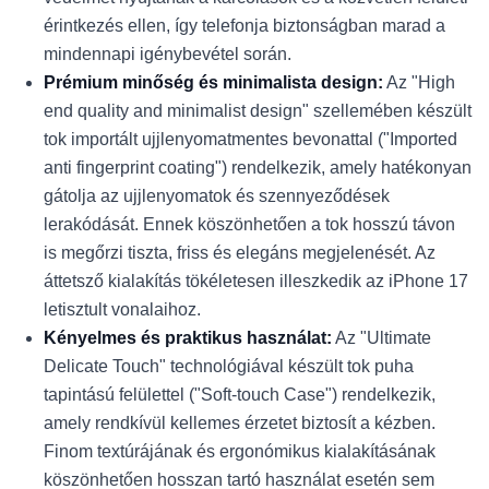
érintkezés ellen, így telefonja biztonságban marad a
mindennapi igénybevétel során.
Prémium minőség és minimalista design:
Az "High
end quality and minimalist design" szellemében készült
tok importált ujjlenyomatmentes bevonattal ("Imported
anti fingerprint coating") rendelkezik, amely hatékonyan
gátolja az ujjlenyomatok és szennyeződések
lerakódását. Ennek köszönhetően a tok hosszú távon
is megőrzi tiszta, friss és elegáns megjelenését. Az
áttetsző kialakítás tökéletesen illeszkedik az iPhone 17
letisztult vonalaihoz.
Kényelmes és praktikus használat:
Az "Ultimate
Delicate Touch" technológiával készült tok puha
tapintású felülettel ("Soft-touch Case") rendelkezik,
amely rendkívül kellemes érzetet biztosít a kézben.
Finom textúrájának és ergonómikus kialakításának
köszönhetően hosszan tartó használat esetén sem