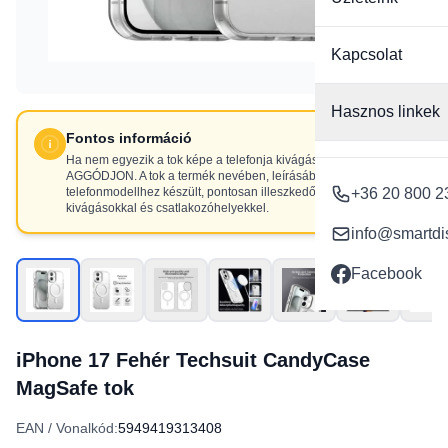
Kapcsolat
Hasznos linkek
Fontos információ
Ha nem egyezik a tok képe a telefonja kivágásaival, NE
AGGÓDJON. A tok a termék nevében, leírásában szereplő
telefonmodellhez készült, pontosan illeszkedő
+36 20 800 2
kivágásokkal és csatlakozóhelyekkel.
info@smartdi
Facebook
iPhone 17 Fehér Techsuit CandyCase
MagSafe tok
EAN / Vonalkód:
5949419313408