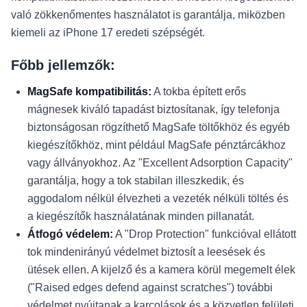
való zökkenőmentes használatot is garantálja, miközben
kiemeli az iPhone 17 eredeti szépségét.
Főbb jellemzők:
MagSafe kompatibilitás:
A tokba épített erős
mágnesek kiváló tapadást biztosítanak, így telefonja
biztonságosan rögzíthető MagSafe töltőkhöz és egyéb
kiegészítőkhöz, mint például MagSafe pénztárcákhoz
vagy állványokhoz. Az "Excellent Adsorption Capacity"
garantálja, hogy a tok stabilan illeszkedik, és
aggodalom nélkül élvezheti a vezeték nélküli töltés és
a kiegészítők használatának minden pillanatát.
Átfogó védelem:
A "Drop Protection" funkcióval ellátott
tok mindenirányú védelmet biztosít a leesések és
ütések ellen. A kijelző és a kamera körül megemelt élek
("Raised edges defend against scratches") további
védelmet nyújtanak a karcolások és a közvetlen felületi