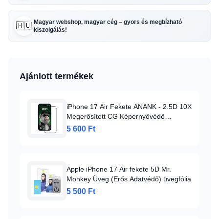
Magyar webshop, magyar cég – gyors és megbízható
🇭🇺
kiszolgálás!
Ajánlott termékek
iPhone 17 Air Fekete ANANK - 2.5D 10X
Megerősített CG Képernyővédő
üvegfólia
5 600 Ft
Apple iPhone 17 Air fekete 5D Mr.
Monkey Üveg (Erős Adatvédő) üvegfólia
5 500 Ft