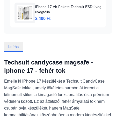
iPhone 17 Air Fekete Techsuit ESD üveg
üvegfólia
2 400 Ft
Leírás
Techsuit candycase magsafe -
iphone 17 - fehér tok
Emelje ki iPhone 17 készülékét a Techsuit CandyCase
MagSafe tokkal, amely tökéletes harmóniát teremt a
kifinomult stílus, a kimagasló funkcionalitás és a prémium
védelem között. Ez az áttetsző, fehér árnyalatú tok nem
csupán óvja készülékét, hanem MagSafe
kompatibilitásának köszönhetően a modern kiegészítőkkel