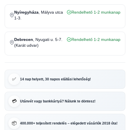
Nyíregyháza
, Mályva utca
Rendelhető 1-2 munkanap
1-3.
Debrecen
, Nyugati u. 5-7.
Rendelhető 1-2 munkanap
(Karát udvar)
✅
14 nap helyett, 30 napos elállási lehetőség!
💳
Utánvét vagy bankkártyá? Nálunk te döntesz!
📦
400.000+ teljesített rendelés – elégedett vásárlók 2018 óta!