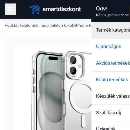
Üdv!
Kérjük, jelentkezz be.
Főoldal
Telefontok, mobiltelefon tokok
iPhone tokok
iPhone 17 tok
Termék kategóri
Újdonságok
-40%
Akciós termékek
Kifutó termékek
Készülék válasz
Szállítási díj
Üzleteink