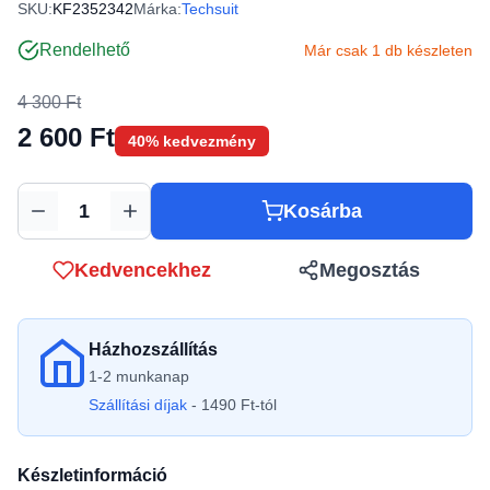
SKU:
KF2352342
Márka:
Techsuit
Rendelhető
Már csak 1 db készleten
4 300 Ft
2 600 Ft
40% kedvezmény
Kosárba
Mennyiség
Kedvencekhez
Megosztás
Házhozszállítás
1-2 munkanap
Szállítási díjak
- 1490 Ft-tól
Készletinformáció