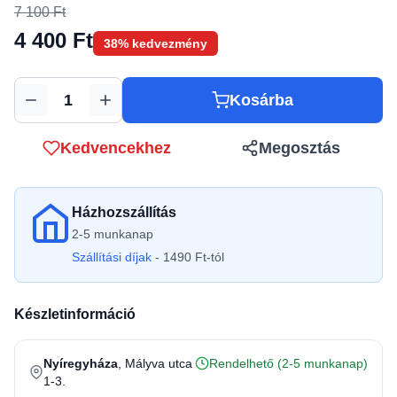
7 100 Ft
4 400 Ft
38% kedvezmény
Kosárba
Mennyiség
Kedvencekhez
Megosztás
Házhozszállítás
2-5 munkanap
Szállítási díjak
- 1490 Ft-tól
Készletinformáció
Nyíregyháza
, Mályva utca
Rendelhető (2-5 munkanap)
1-3.