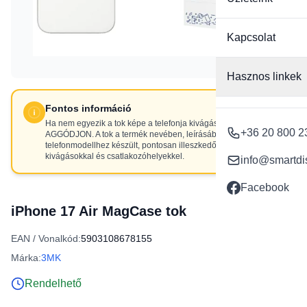
Kapcsolat
Hasznos linkek
Fontos információ
Ha nem egyezik a tok képe a telefonja kivágásaival, NE
+36 20 800 2
AGGÓDJON. A tok a termék nevében, leírásában szereplő
telefonmodellhez készült, pontosan illeszkedő
kivágásokkal és csatlakozóhelyekkel.
info@smartdi
Facebook
iPhone 17 Air MagCase tok
EAN / Vonalkód:
5903108678155
Márka:
3MK
Rendelhető