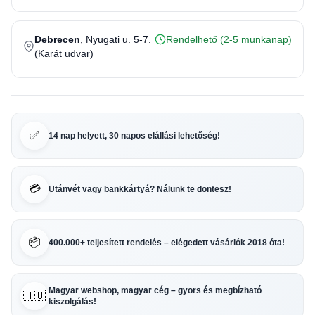
Debrecen
, Nyugati u. 5-7.
Rendelhető (2-5 munkanap)
(Karát udvar)
✅
14 nap helyett, 30 napos elállási lehetőség!
💳
Utánvét vagy bankkártyá? Nálunk te döntesz!
📦
400.000+ teljesített rendelés – elégedett vásárlók 2018 óta!
Magyar webshop, magyar cég – gyors és megbízható
🇭🇺
kiszolgálás!