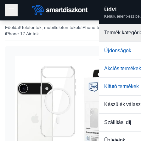
Üdv!
Kérjük, jelentkezz be.
Főoldal
Telefontok, mobiltelefon tokok
iPhone tokok
Termék kategóri
iPhone 17 Air tok
Újdonságok
-38%
Akciós termékek
Kifutó termékek
Készülék válasz
Szállítási díj
Üzleteink