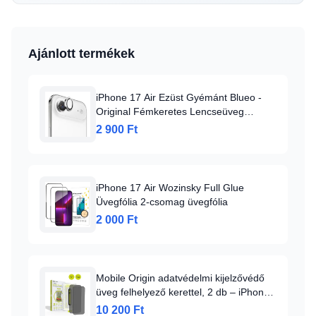
Ajánlott termékek
iPhone 17 Air Ezüst Gyémánt Blueo -
Original Fémkeretes Lencseüveg
üvegfólia
2 900 Ft
iPhone 17 Air Wozinsky Full Glue
Üvegfólia 2-csomag üvegfólia
2 000 Ft
Mobile Origin adatvédelmi kijelzővédő
üveg felhelyező kerettel, 2 db – iPhone
Air
10 200 Ft