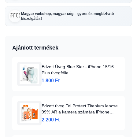
Magyar webshop, magyar cég – gyors és megbízható
🇭🇺
kiszolgálás!
Ajánlott termékek
Edzett Üveg Blue Star - iPhone 15/16
Plus üvegfólia
1 800 Ft
Edzett üveg Tel Protect Titanium lencse
99% AR a kamera számára iPhone
16/16 Plus átlátszó (lencse 2 db)
2 200 Ft
üvegfólia