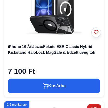
iPhone 16 Átlátszó/Fekete ESR Classic Hybrid
Kickstand HaloLock MagSafe & Edzett üveg tok
7 100 Ft
Kosárba
2-5 munkanap