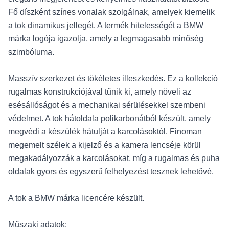
Fő díszként színes vonalak szolgálnak, amelyek kiemelik
a tok dinamikus jellegét. A termék hitelességét a BMW
márka logója igazolja, amely a legmagasabb minőség
szimbóluma.
Masszív szerkezet és tökéletes illeszkedés. Ez a kollekció
rugalmas konstrukciójával tűnik ki, amely növeli az
esésállóságot és a mechanikai sérülésekkel szembeni
védelmet. A tok hátoldala polikarbonátból készült, amely
megvédi a készülék hátulját a karcolásoktól. Finoman
megemelt szélek a kijelző és a kamera lencséje körül
megakadályozzák a karcolásokat, míg a rugalmas és puha
oldalak gyors és egyszerű felhelyezést tesznek lehetővé.
A tok a BMW márka licencére készült.
Műszaki adatok: