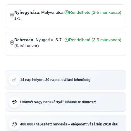
Nyíregyháza
, Mályva utca
Rendelhető (2-5 munkanap)
1-3.
Debrecen
, Nyugati u. 5-7.
Rendelhető (2-5 munkanap)
(Karát udvar)
✅
14 nap helyett, 30 napos elállási lehetőség!
💳
Utánvét vagy bankkártyá? Nálunk te döntesz!
📦
400.000+ teljesített rendelés – elégedett vásárlók 2018 óta!