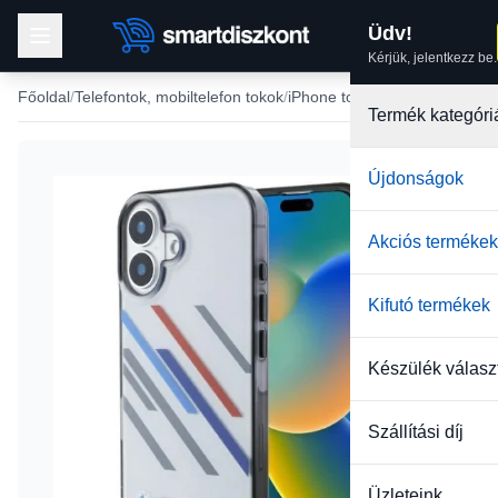
Üdv!
Kérjük, jelentkezz be.
Főoldal
Telefontok, mobiltelefon tokok
iPhone tokok
iPhone 16 tok
Termék kategóri
Újdonságok
-35%
Akciós termékek
Kifutó termékek
Készülék válasz
Szállítási díj
Üzleteink