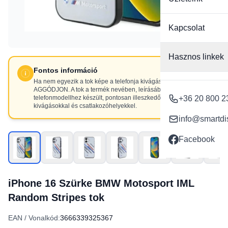
Kapcsolat
Hasznos linkek
Fontos információ
Ha nem egyezik a tok képe a telefonja kivágásaival, NE
AGGÓDJON. A tok a termék nevében, leírásában szereplő
telefonmodellhez készült, pontosan illeszkedő
+36 20 800 2
kivágásokkal és csatlakozóhelyekkel.
info@smartdi
Facebook
iPhone 16 Szürke BMW Motosport IML
Random Stripes tok
EAN / Vonalkód:
3666339325367