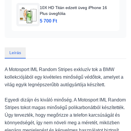
10X HD Titán edzett üveg iPhone 16
Plus üvegfólia
5 700 Ft
Leírás
A Motosport IML Random Stripes exkluzív tok a BMW
kollekciójából egy kivételes minőségű védőtok, amelyet a
világ egyik legnépszerűbb autógyártója készített.
Egyedi dizájn és kiváló minőség. A Motosport IML Random
Stripes tokot magas minőségű polikarbonátból készítették.
Úgy tervezték, hogy megőrizze a telefon karcsúságát és
könnyedségét, így nem növeli meg a méretét, miközben
elegáns megjelenést és kényelmes használatot biztosít.