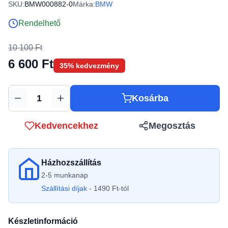
SKU:
BMW000882-0
Márka:
BMW
Rendelhető
10 100 Ft
6 600 Ft
35% kedvezmény
Kosárba
Mennyiség
Kedvencekhez
Megosztás
Házhozszállítás
2-5 munkanap
Szállítási díjak
- 1490 Ft-tól
Készletinformáció