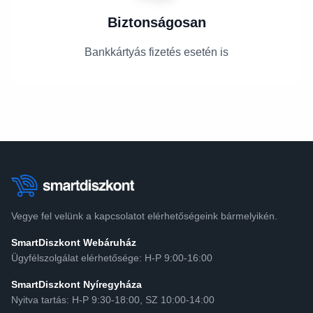
Biztonságosan
Bankkártyás fizetés esetén is
Vegye fel velünk a kapcsolatot elérhetőségeink bármelyikén.
SmartDiszkont Webáruház
Ügyfélszolgálat elérhetősége: H-P 9:00-16:00
SmartDiszkont Nyíregyháza
Nyitva tartás: H-P 9:30-18:00, SZ 10:00-14:00