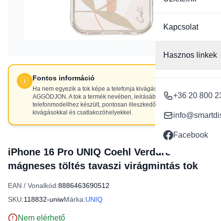
Kapcsolat
Hasznos linkek
Fontos információ
Ha nem egyezik a tok képe a telefonja kivágásaival, NE
+36 20 800 2
AGGÓDJON. A tok a termék nevében, leírásában szereplő
telefonmodellhez készült, pontosan illeszkedő
kivágásokkal és csatlakozóhelyekkel.
info@smartdi
Facebook
iPhone 16 Pro UNIQ Coehl Verdure
mágneses töltés tavaszi virágmintás tok
EAN / Vonalkód:
8886463690512
SKU:
118832-uniw
Márka:
UNIQ
Nem elérhető