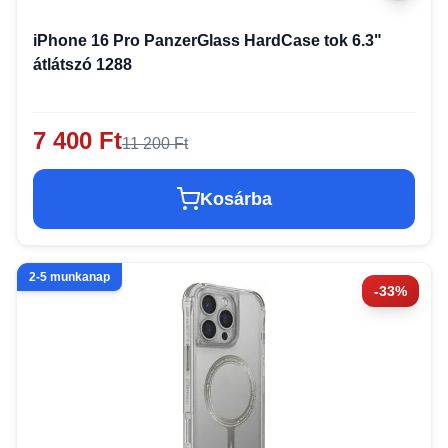
iPhone 16 Pro PanzerGlass HardCase tok 6.3"
átlátszó 1288
7 400 Ft
11 200 Ft
Kosárba
2-5 munkanap
-33%