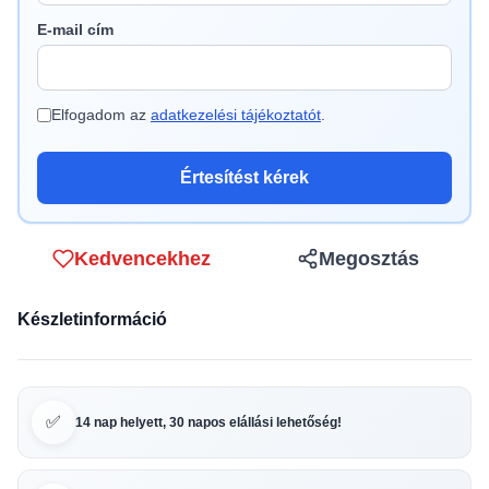
E-mail cím
Elfogadom az
adatkezelési tájékoztatót
.
Értesítést kérek
Kedvencekhez
Megosztás
Készletinformáció
✅
14 nap helyett, 30 napos elállási lehetőség!