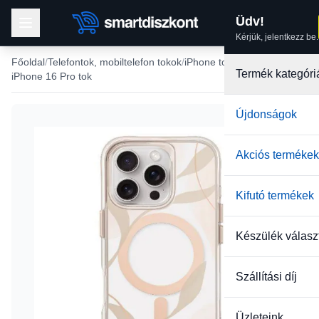
Üdv!
Kérjük, jelentkezz be.
Főoldal
Telefontok, mobiltelefon tokok
iPhone tokok
Termék kategóri
iPhone 16 Pro tok
Újdonságok
-19%
Akciós termékek
Kifutó termékek
Készülék válasz
Szállítási díj
Üzleteink