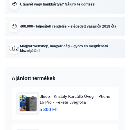
💳
Utánvét vagy bankkártyá? Nálunk te döntesz!
📦
400.000+ teljesített rendelés – elégedett vásárlók 2018 óta!
Magyar webshop, magyar cég – gyors és megbízható
🇭🇺
kiszolgálás!
Ajánlott termékek
Blueo - Kristály Karcálló Üveg - iPhone
16 Pro - Fekete üvegfólia
5 300 Ft