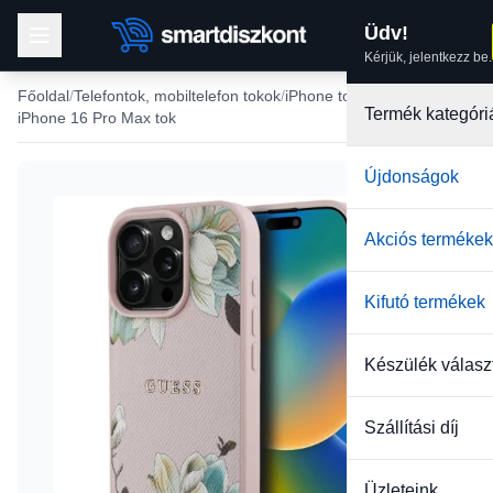
Üdv!
Kérjük, jelentkezz be.
Főoldal
Telefontok, mobiltelefon tokok
iPhone tokok
Termék kategóri
iPhone 16 Pro Max tok
Újdonságok
Akciós termékek
Kifutó termékek
Készülék válasz
Szállítási díj
Üzleteink