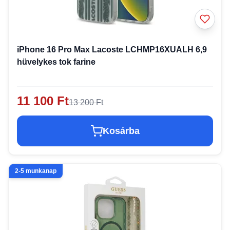
iPhone 16 Pro Max Lacoste LCHMP16XUALH 6,9
hüvelykes tok farine
11 100 Ft
13 200 Ft
Kosárba
2-5 munkanap