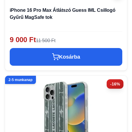
iPhone 16 Pro Max Átlátszó Guess IML Csillogó
Gyűrű MagSafe tok
9 000 Ft
11 500 Ft
Kosárba
2-5 munkanap
-16%