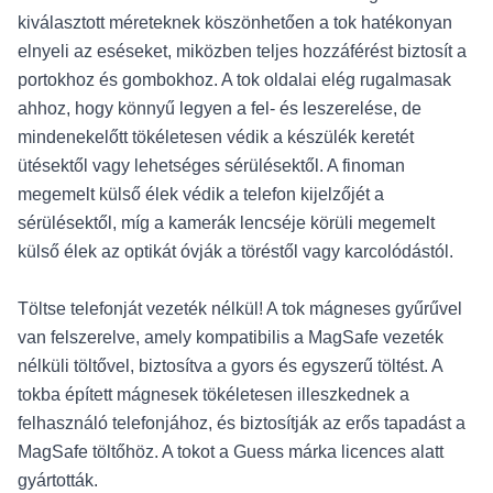
kiválasztott méreteknek köszönhetően a tok hatékonyan
elnyeli az eséseket, miközben teljes hozzáférést biztosít a
portokhoz és gombokhoz. A tok oldalai elég rugalmasak
ahhoz, hogy könnyű legyen a fel- és leszerelése, de
mindenekelőtt tökéletesen védik a készülék keretét
ütésektől vagy lehetséges sérülésektől. A finoman
megemelt külső élek védik a telefon kijelzőjét a
sérülésektől, míg a kamerák lencséje körüli megemelt
külső élek az optikát óvják a töréstől vagy karcolódástól.
Töltse telefonját vezeték nélkül! A tok mágneses gyűrűvel
van felszerelve, amely kompatibilis a MagSafe vezeték
nélküli töltővel, biztosítva a gyors és egyszerű töltést. A
tokba épített mágnesek tökéletesen illeszkednek a
felhasználó telefonjához, és biztosítják az erős tapadást a
MagSafe töltőhöz. A tokot a Guess márka licences alatt
gyártották.