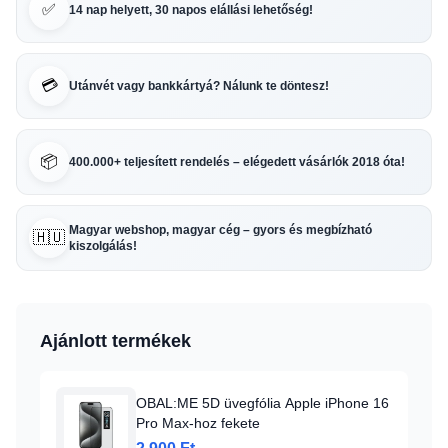
✅
14 nap helyett, 30 napos elállási lehetőség!
💳
Utánvét vagy bankkártyá? Nálunk te döntesz!
📦
400.000+ teljesített rendelés – elégedett vásárlók 2018 óta!
Magyar webshop, magyar cég – gyors és megbízható
🇭🇺
kiszolgálás!
Ajánlott termékek
OBAL:ME 5D üvegfólia Apple iPhone 16
Pro Max-hoz fekete