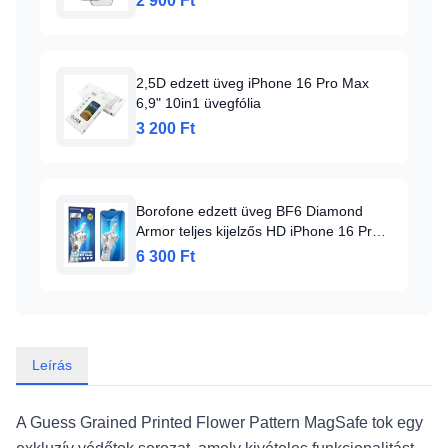
2 900 Ft
2,5D edzett üveg iPhone 16 Pro Max
6,9" 10in1 üvegfólia
3 200 Ft
Borofone edzett üveg BF6 Diamond
Armor teljes kijelzős HD iPhone 16 Pro
Max - 10 darab üvegfólia
6 300 Ft
Leírás
A Guess Grained Printed Flower Pattern MagSafe tok egy