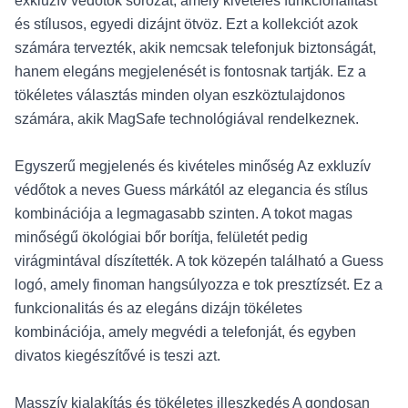
exkluzív védőtok sorozat, amely kivételes funkcionalitást
és stílusos, egyedi dizájnt ötvöz. Ezt a kollekciót azok
számára tervezték, akik nemcsak telefonjuk biztonságát,
hanem elegáns megjelenését is fontosnak tartják. Ez a
tökéletes választás minden olyan eszköztulajdonos
számára, akik MagSafe technológiával rendelkeznek.
Egyszerű megjelenés és kivételes minőség Az exkluzív
védőtok a neves Guess márkától az elegancia és stílus
kombinációja a legmagasabb szinten. A tokot magas
minőségű ökológiai bőr borítja, felületét pedig
virágmintával díszítették. A tok közepén található a Guess
logó, amely finoman hangsúlyozza e tok presztízsét. Ez a
funkcionalitás és az elegáns dizájn tökéletes
kombinációja, amely megvédi a telefonját, és egyben
divatos kiegészítővé is teszi azt.
Masszív kialakítás és tökéletes illeszkedés A gondosan