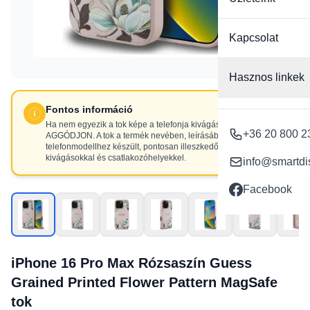
Kapcsolat
Hasznos linkek
Fontos információ
Ha nem egyezik a tok képe a telefonja kivágásaival, NE
+36 20 800 2
AGGÓDJON. A tok a termék nevében, leírásában szereplő
telefonmodellhez készült, pontosan illeszkedő
kivágásokkal és csatlakozóhelyekkel.
info@smartdi
Facebook
iPhone 16 Pro Max Rózsaszín Guess
Grained Printed Flower Pattern MagSafe
tok