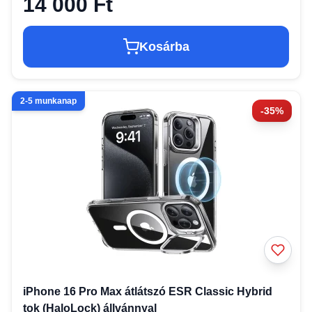
14 000 Ft
Kosárba
2-5 munkanap
-35%
iPhone 16 Pro Max átlátszó ESR Classic Hybrid
tok (HaloLock) állvánnyal