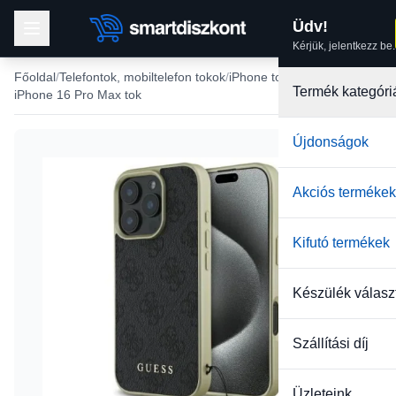
Üdv!
Kérjük, jelentkezz be.
Főoldal
Telefontok, mobiltelefon tokok
iPhone tokok
Termék kategóri
iPhone 16 Pro Max tok
Újdonságok
Akciós termékek
Kifutó termékek
Készülék válasz
Szállítási díj
Üzleteink