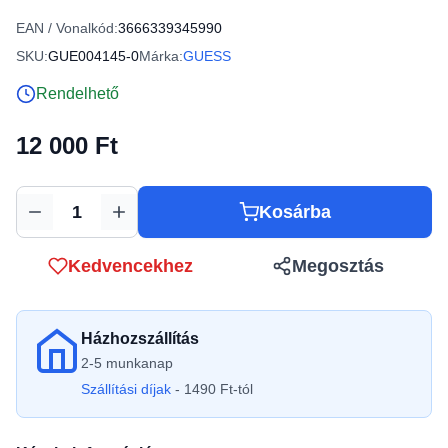
EAN / Vonalkód:
3666339345990
SKU:
GUE004145-0
Márka:
GUESS
Rendelhető
12 000 Ft
Kosárba
Mennyiség
Kedvencekhez
Megosztás
Házhozszállítás
2-5 munkanap
Szállítási díjak
- 1490 Ft-tól