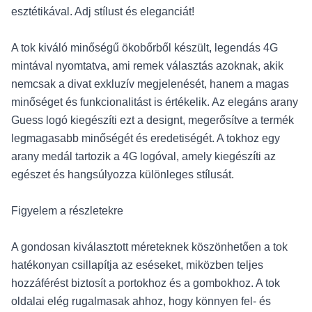
esztétikával. Adj stílust és eleganciát!
A tok kiváló minőségű ökobőrből készült, legendás 4G
mintával nyomtatva, ami remek választás azoknak, akik
nemcsak a divat exkluzív megjelenését, hanem a magas
minőséget és funkcionalitást is értékelik. Az elegáns arany
Guess logó kiegészíti ezt a designt, megerősítve a termék
legmagasabb minőségét és eredetiségét. A tokhoz egy
arany medál tartozik a 4G logóval, amely kiegészíti az
egészet és hangsúlyozza különleges stílusát.
Figyelem a részletekre
A gondosan kiválasztott méreteknek köszönhetően a tok
hatékonyan csillapítja az eséseket, miközben teljes
hozzáférést biztosít a portokhoz és a gombokhoz. A tok
oldalai elég rugalmasak ahhoz, hogy könnyen fel- és