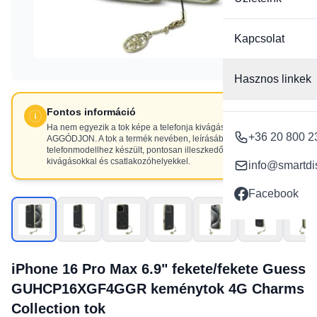
Kapcsolat
Hasznos linkek
Fontos információ
Ha nem egyezik a tok képe a telefonja kivágásaival, NE
+36 20 800 2
AGGÓDJON. A tok a termék nevében, leírásában szereplő
telefonmodellhez készült, pontosan illeszkedő
kivágásokkal és csatlakozóhelyekkel.
info@smartdi
Facebook
iPhone 16 Pro Max 6.9" fekete/fekete Guess
GUHCP16XGF4GGR keménytok 4G Charms
Collection tok