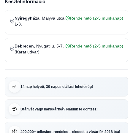
Készletinformáció
Nyíregyháza
, Mályva utca
Rendelhető (2-5 munkanap)
1-3.
Debrecen
, Nyugati u. 5-7.
Rendelhető (2-5 munkanap)
(Karát udvar)
✅
14 nap helyett, 30 napos elállási lehetőség!
💳
Utánvét vagy bankkártyá? Nálunk te döntesz!
📦
400.000+ teljesített rendelés – elégedett vásárlók 2018 óta!