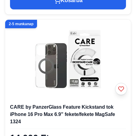
Kosárba
2-5 munkanap
CARE by PanzerGlass Feature Kickstand tok
iPhone 16 Pro Max 6.9" fekete/fekete MagSafe
1324