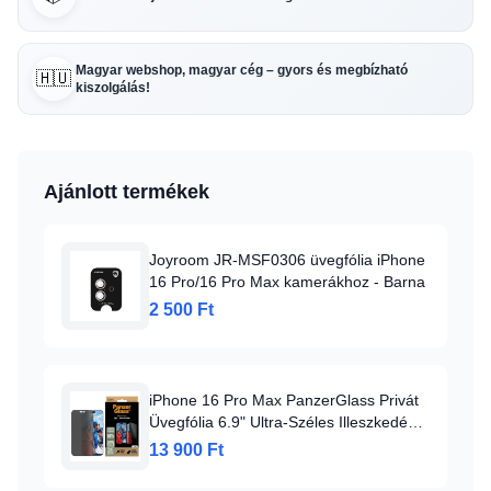
Magyar webshop, magyar cég – gyors és megbízható
🇭🇺
kiszolgálás!
Ajánlott termékek
Joyroom JR-MSF0306 üvegfólia iPhone
16 Pro/16 Pro Max kamerákhoz - Barna
2 500 Ft
iPhone 16 Pro Max PanzerGlass Privát
Üvegfólia 6.9" Ultra-Széles Illeszkedés
P2864
13 900 Ft