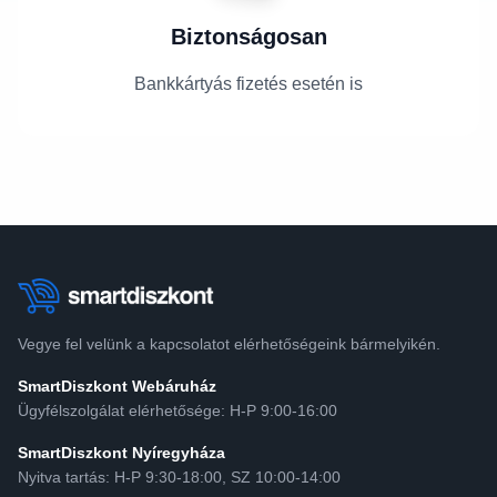
Biztonságosan
Bankkártyás fizetés esetén is
Vegye fel velünk a kapcsolatot elérhetőségeink bármelyikén.
SmartDiszkont Webáruház
Ügyfélszolgálat elérhetősége: H-P 9:00-16:00
SmartDiszkont Nyíregyháza
Nyitva tartás: H-P 9:30-18:00, SZ 10:00-14:00