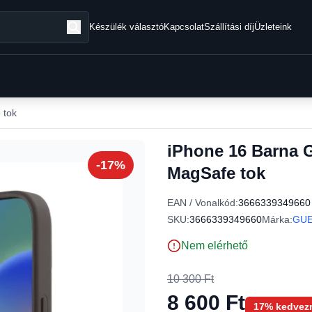
Készülék választó
Kapcsolat
Szállítási díj
Üzleteink
 tok
iPhone 16 Barna 
-17%
MagSafe tok
EAN / Vonalkód:
3666339349660
SKU:
3666339349660
Márka:
GU
Nem elérhető
10 300 Ft
8 600 Ft
17% kedvez