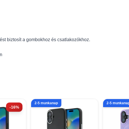
rést biztosít a gombokhoz és csatlakozókhoz.
en
2-5 munkanap
2-5 munkana
-16%