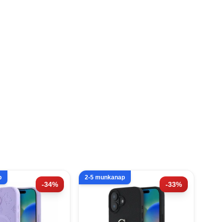
p
2-5 munkanap
-34%
-33%