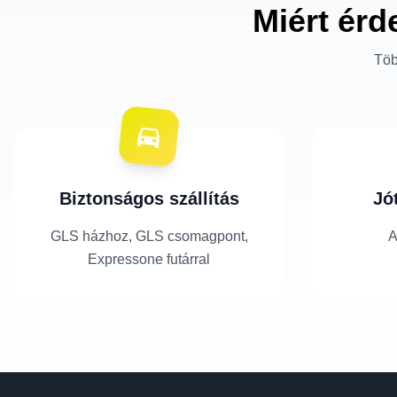
Miért érd
Töb
Biztonságos szállítás
Jó
GLS házhoz, GLS csomagpont,
A
Expressone futárral