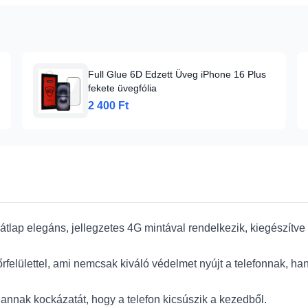
Full Glue 6D Edzett Üveg iPhone 16 Plus
fekete üvegfólia
2 400 Ft
lap elegáns, jellegzetes 4G mintával rendelkezik, kiegészítv
őrfelülettel, ami nemcsak kiváló védelmet nyújt a telefonnak, h
ja annak kockázatát, hogy a telefon kicsúszik a kezedből.