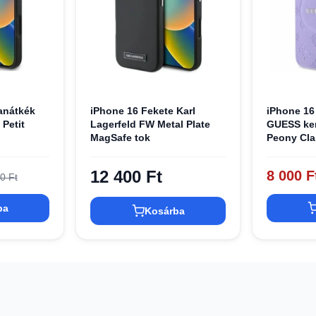
anátkék
iPhone 16 Fekete Karl
iPhone 16 
Petit
Lagerfeld FW Metal Plate
GUESS ke
MagSafe tok
Peony Cla
MagSafe
GUHMP16
12 400 Ft
8 000 F
0 Ft
ba
Kosárba