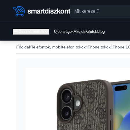
Összes termék
Újdonságok
Akciók
Kifutók
Blog
Főoldal
Telefontok, mobiltelefon tokok
iPhone tokok
iPhone 16