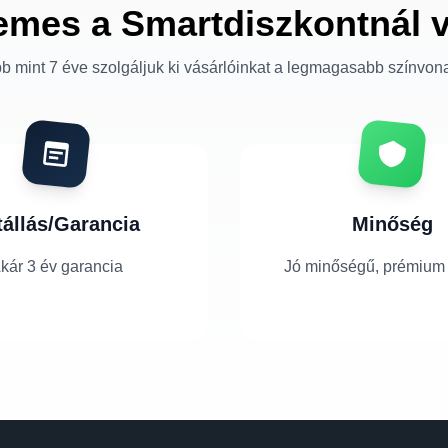
emes a Smartdiszkontnál 
b mint 7 éve szolgáljuk ki vásárlóinkat a legmagasabb színvon
tállás/Garancia
Minőség
kár 3 év garancia
Jó minőségű, prémium