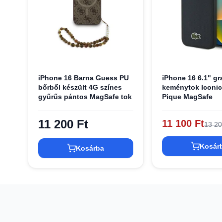
iPhone 16 Barna Guess PU
iPhone 16 6.1" gr
bőrből készült 4G színes
keménytok Iconic 
gyűrűs pántos MagSafe tok
Pique MagSafe
11 200 Ft
11 100 Ft
13 20
Kosár
Kosárba