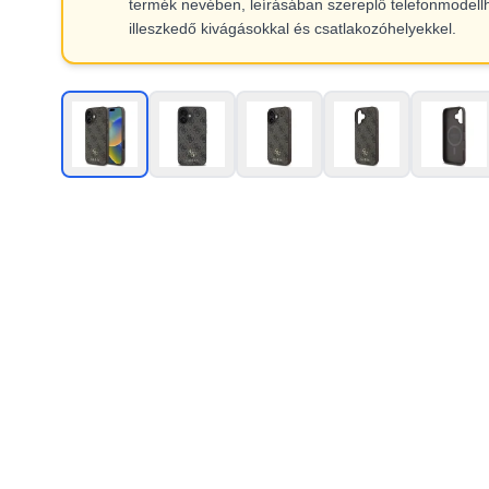
termék nevében, leírásában szereplő telefonmodell
illeszkedő kivágásokkal és csatlakozóhelyekkel.