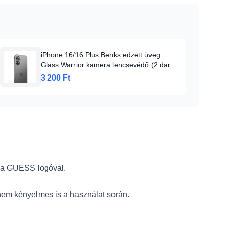
iPhone 16/16 Plus Benks edzett üveg
Glass Warrior kamera lencsevédő (2 darab
lencse) szürke üvegfólia
3 200 Ft
e a GUESS logóval.
anem kényelmes is a használat során.