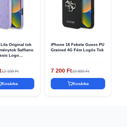
Lila Original tok
iPhone 16 Fekete Guess PU
ménytok Saffiano
Grained 4G Fém Logós Tok
ssic Logo
SPSAPSMEU
t
7 200 Ft
12 100 Ft
10 800 Ft
Kosárba
Kosárba