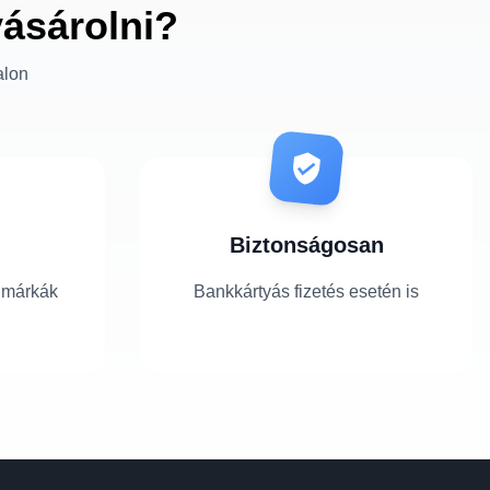
vásárolni?
alon
Biztonságosan
 márkák
Bankkártyás fizetés esetén is