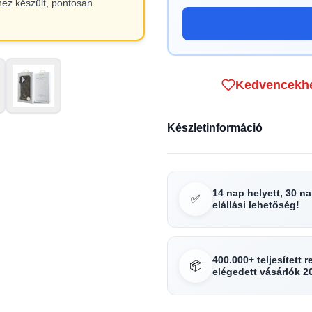
hez készült, pontosan
Kedvencekh
Készletinformáció
14 nap helyett, 30 n
✅
elállási lehetőség!
400.000+ teljesített 
📦
elégedett vásárlók 2