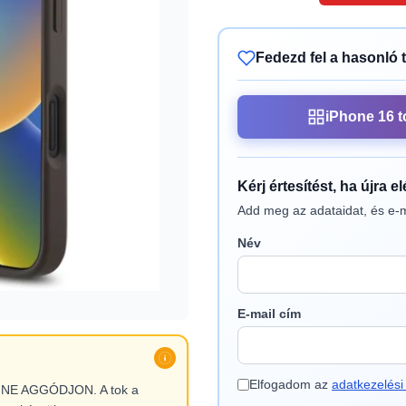
Fedezd fel a hasonló 
iPhone 16 t
Kérj értesítést, ha újra e
Add meg az adataidat, és e-m
Név
E-mail cím
Elfogadom az
adatkezelési 
l, NE AGGÓDJON. A tok a