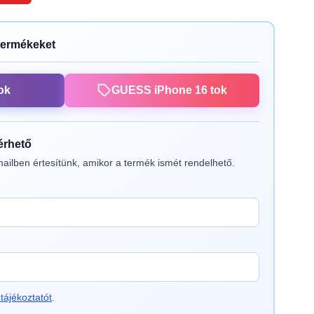
termékeket
ok
GUESS iPhone 16 tok
lérhető
ailben értesítünk, amikor a termék ismét rendelhető.
tájékoztatót
.