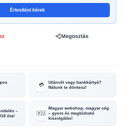
Értesítést kérek
ez
Megosztás
apos
Utánvét vagy bankkártyá?
💳
Nálunk te döntesz!
Magyar webshop, magyar cég
rendelés –
🇭🇺
– gyors és megbízható
018 óta!
kiszolgálás!