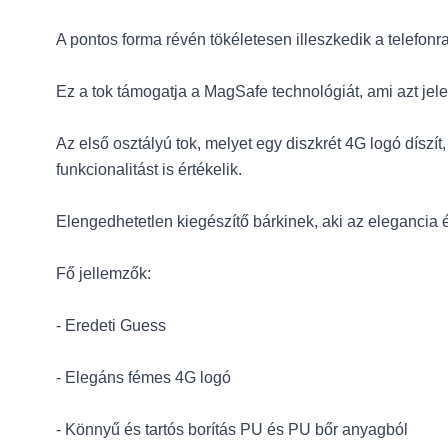
A pontos forma révén tökéletesen illeszkedik a telefonr
Ez a tok támogatja a MagSafe technológiát, ami azt jele
Az első osztályú tok, melyet egy diszkrét 4G logó dís
funkcionalitást is értékelik.
Elengedhetetlen kiegészítő bárkinek, aki az elegancia é
Fő jellemzők:
- Eredeti Guess
- Elegáns fémes 4G logó
- Könnyű és tartós borítás PU és PU bőr anyagból