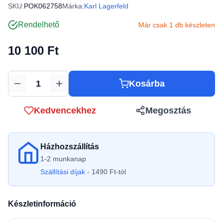
SKU:
POK062758
Márka:
Karl Lagerfeld
Rendelhető
Már csak 1 db készleten
10 100 Ft
Kosárba
Mennyiség
Kedvencekhez
Megosztás
Házhozszállítás
1-2 munkanap
Szállítási díjak
- 1490 Ft-tól
Készletinformáció