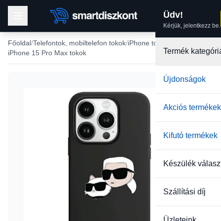
Üdv!
Kérjük, jelentkezz be.
Főoldal
Telefontok, mobiltelefon tokok
iPhone tokok
Termék kategóri
iPhone 15 Pro Max tokok
Újdonságok
Akciós termékek
Kifutó termékek
Készülék válasz
Szállítási díj
Üzleteink