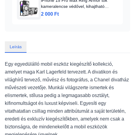
iPhone 15 Pro Max Ring Armor tok
kameralencse védővel, kihajtható
támasszal, ezüst Alphajack
2 000 Ft
Leírás
Egy egyedülálló mobil eszköz kiegészítő kollekció,
amelyet maga Karl Lagerfeld tervezett. A divatikon és
világhírű tervező, művész és fotográfus, a Chanel divatház
művészeti vezetője. Munkái világszerte ismertek és
elismertek, stílusa pedig a legmagasabb osztályt,
kifinomultságot és luxust képviseli. Egyesíti egy
vitathatatlan csillag minden attribútumát a saját területén,
eredeti és exkluzív kiegészítőkben, amelyek nem csak a
biztonságra, de mindenekelőtt a mobil eszközök
megjelenésére ügyelnek.