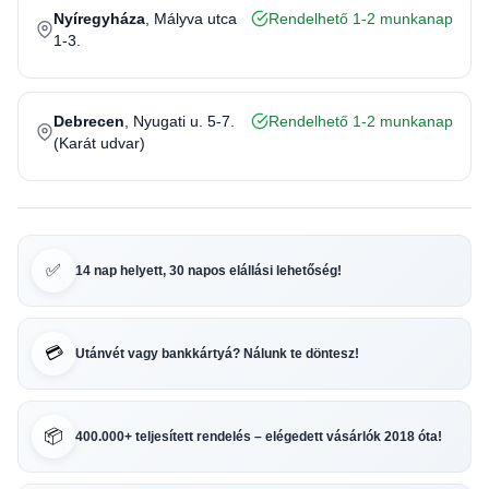
Nyíregyháza
, Mályva utca
Rendelhető 1-2 munkanap
1-3.
Debrecen
, Nyugati u. 5-7.
Rendelhető 1-2 munkanap
(Karát udvar)
✅
14 nap helyett, 30 napos elállási lehetőség!
💳
Utánvét vagy bankkártyá? Nálunk te döntesz!
📦
400.000+ teljesített rendelés – elégedett vásárlók 2018 óta!