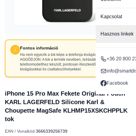
Kapcsolat
Hasznos linkek
Fontos információ
Ha nem egyezik a tok képe a telefonja kivágásaival, NE
+36 20 800 2
AGGÓDJON. A tok a termék nevében, leírásában szereplő
telefonmodellhez készült, pontosan illeszkedő
kivágásokkal és csatlakozóhelyekkel.
info@smartdi
Facebook
iPhone 15 Pro Max Fekete Original Pouch
KARL LAGERFELD Silicone Karl &
Choupette MagSafe KLHMP15XSKCHPPLK
tok
EAN / Vonalkód:
3666339256739