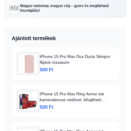
Magyar webshop, magyar cég – gyors és megbízható
🇭🇺
kiszolgálás!
Ajánlott termékek
iPhone 15 Pro Max Dux Ducis Skinpro
fliptok rózsaszín
500 Ft
iPhone 15 Pro Max Ring Armor tok
kameralencse védővel, kihajtható
támasszal, piros Alphajack
500 Ft