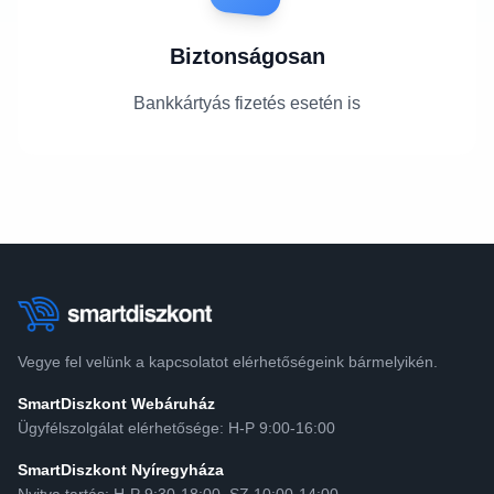
Biztonságosan
Bankkártyás fizetés esetén is
Vegye fel velünk a kapcsolatot elérhetőségeink bármelyikén.
SmartDiszkont Webáruház
Ügyfélszolgálat elérhetősége: H-P 9:00-16:00
SmartDiszkont Nyíregyháza
Nyitva tartás: H-P 9:30-18:00, SZ 10:00-14:00