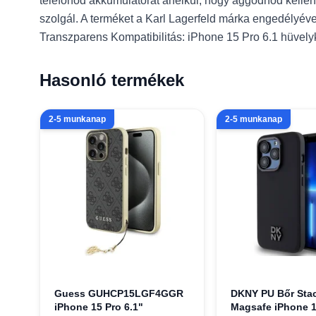
telefonod akkumulátorát anélkül, hogy aggódnod kellene 
szolgál. A terméket a Karl Lagerfeld márka engedélyév
Transzparens Kompatibilitás: iPhone 15 Pro 6.1 hüvely
Hasonló termékek
2-5 munkanap
2-5 munkanap
Guess GUHCP15LGF4GGR
DKNY PU Bőr Sta
iPhone 15 Pro 6.1"
Magsafe iPhone 1