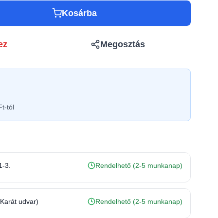
Kosárba
ez
Megosztás
t-tól
1-3.
Rendelhető (2-5 munkanap)
(Karát udvar)
Rendelhető (2-5 munkanap)