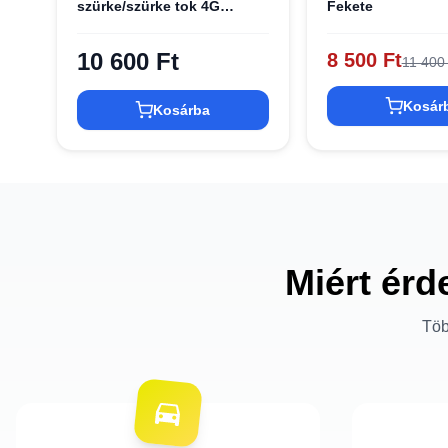
szürke/szürke tok 4G
Fekete
Charms Collection
10 600 Ft
8 500 Ft
11 400
Kosár
Kosárba
Miért érd
Töb