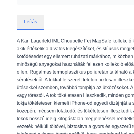
Leírás
A Karl Lagerfeld IML Choupette Fej MagSafe kollekció k
akik értékelik a divatos kiegészítőket, és stílusos meg
kötődésedet egy elismert ruházati márkához, miközben 
minőségű anyagokat használták fel ezen kollekció előáll
ellen. Rugalmas termoplasztikus poliuretán található a 
sérülésektől. A tokkal felszerelt telefon biztosan illes
ütésekkel szemben, továbbá tompítja az ütközéseket. A
vagy töréstől. A tok tökéletesen illeszkedik, minden g
tokja tökéletesen kiemeli iPhone-od egyedi dizájnját a
közepén, mégsem tolakodó, és tökéletesen illeszkedik a t
tokok hosszú ideig kifogástalan megjelenéssel rendelk
vezeték nélküli töltővel, biztosítva a gyors és egyszerű t