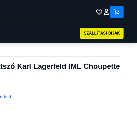
SZÁLLÍTÁSI DÍJAK
átszó Karl Lagerfeld IML Choupette
erfeld