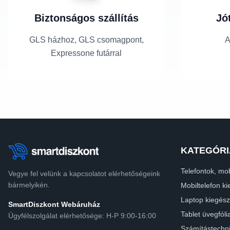
Biztonságos szállítás
Jó
GLS házhoz, GLS csomagpont,
A
Expressone futárral
KATEGÓRI
Telefontok, mob
Vegye fel velünk a kapcsolatot elérhetőségeink
bármelyikén.
Mobiltelefon ki
Laptop kiegész
SmartDiszkont Webáruház
Tablet üvegfóli
Ügyfélszolgálat elérhetősége: H-P 9:00-16:00
Számítástechn