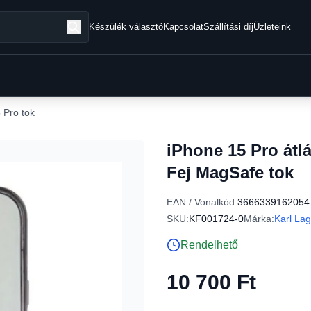
Készülék választó
Kapcsolat
Szállítási díj
Üzleteink
 Pro tok
iPhone 15 Pro átl
Fej MagSafe tok
EAN / Vonalkód:
3666339162054
SKU:
KF001724-0
Márka:
Karl Lag
Rendelhető
10 700 Ft