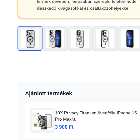
termék nevében, leírásában szereplő telefonmodell
illeszkedő kivágásokkal és csatlakozóhelyekkel.
Ajánlott termékek
10X Privacy Titanium üvegfólia iPhone 15
Pro Maxra
3 900 Ft