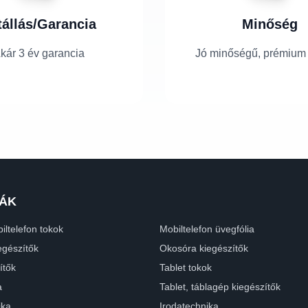
tállás/Garancia
Minőség
kár 3 év garancia
Jó minőségű, prémium
ÁK
iltelefon tokok
Mobiltelefon üvegfólia
egészítők
Okosóra kiegészítők
ítők
Tablet tokok
a
Tablet, táblagép kiegészítők
ika
Irodatechnika