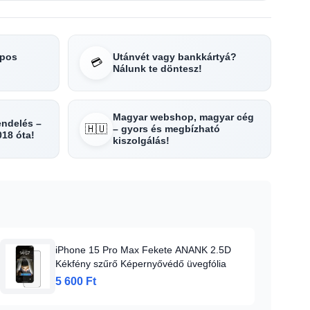
apos
Utánvét vagy bankkártyá?
💳
Nálunk te döntesz!
Magyar webshop, magyar cég
rendelés –
🇭🇺
– gyors és megbízható
018 óta!
kiszolgálás!
iPhone 15 Pro Max Fekete ANANK 2.5D
Kékfény szűrő Képernyővédő üvegfólia
5 600 Ft