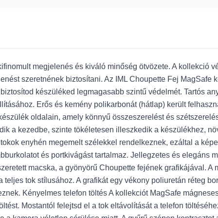
ifinomult megjelenés és kiváló minőség ötvözete. A kollekció v
jelenést szeretnének biztosítani. Az IML Choupette Fej MagSafe k
biztosítod készüléked legmagasabb szintű védelmét. Tartós an
ításához. Erős és kemény polikarbonát (hátlap) került felhaszná
készülék oldalain, amely könnyű összeszerelést és szétszerelést
zkedik a kezedbe, szinte tökéletesen illeszkedik a készülékhez, 
 tokok enyhén megemelt szélekkel rendelkeznek, ezáltal a képe
ombburkolatot és portkivágást tartalmaz. Jellegzetes és elegán
 szeretett macska, a gyönyörű Choupette fejének grafikájával. A
eljes tok stílusához. A grafikát egy vékony poliuretán réteg bor
eznek. Kényelmes telefon töltés A kollekciót MagSafe mágneses
öltést. Mostantól felejtsd el a tok eltávolítását a telefon töltésé