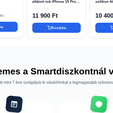
ellátott tok iPhone 15 Pro-
szilikon f
hoz Fekete
DKHCP15
15 Pro fek
11 900 Ft
10 400
 Ft
ba
Kosárba
emes a Smartdiszkontnál 
b mint 7 éve szolgáljuk ki vásárlóinkat a legmagasabb színvon