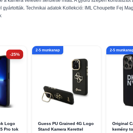
a kamera véletlen sérülése miatt. A gyűrű szépen kontrasztot alk
el gyártották. Technikai adatok Kollekció: IML Choupette Fej M
k
2-5 munkanap
2-5 munkana
-25%
ck Logo
Guess PU Grained 4G Logo
Original 
5 Pro tok
Stand Kamera Kerettel
kemény to