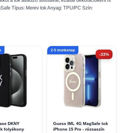
ot a tok átlátszó stílusával, ezáltal dekorációként is
agSafe Típus: Merev tok Anyag: TPU/PC Szín:
p
2-5 munkanap
-33%
Case DKNY
Guess IML 4G MagSafe tok
k folyékony
iPhone 15 Pro - rózsaszín