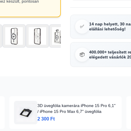
hez készült, pontosan
14 nap helyett, 30 n
✅
elállási lehetőség!
400.000+ teljesített 
📦
elégedett vásárlók 2
3D üvegfólia kamerára iPhone 15 Pro 6,1"
/ iPhone 15 Pro Max 6,7" üvegfólia
2 300 Ft