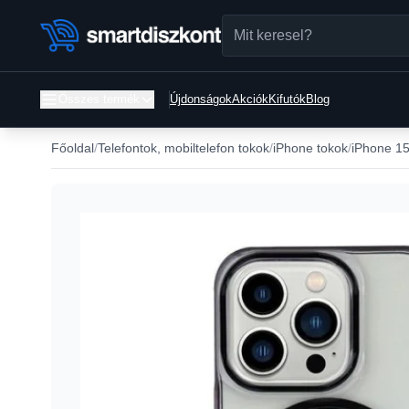
Összes termék
Újdonságok
Akciók
Kifutók
Blog
Főoldal
Telefontok, mobiltelefon tokok
iPhone tokok
iPhone 15