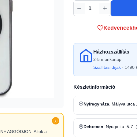
Mennyiség
Kedvencekh
Házhozszállítás
2-5 munkanap
Szállítási díjak
- 1490 F
Készletinformáció
Nyíregyháza
, Mályva utca 
Debrecen
, Nyugati u. 5-7. 
l, NE AGGÓDJON. A tok a