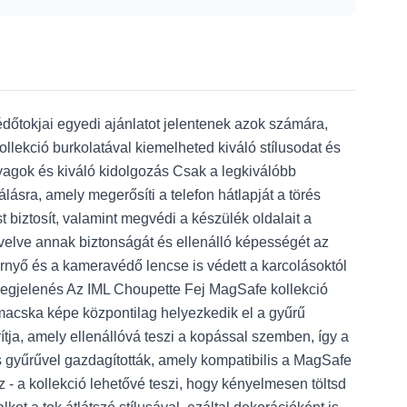
édőtokjai egyedi ajánlatot jelentenek azok számára,
ollekció burkolatával kiemelheted kiváló stílusodat és
yagok és kiváló kidolgozás Csak a legkiválóbb
lásra, amely megerősíti a telefon hátlapját a törés
 biztosít, valamint megvédi a készülék oldalait a
növelve annak biztonságát és ellenálló képességét az
rnyő és a kameravédő lencse is védett a karcolásoktól
s megjelenés Az IML Choupette Fej MagSafe kollekció
 macska képe központilag helyezkedik el a gyűrű
ítja, amely ellenállóvá teszi a kopással szemben, így a
 gyűrűvel gazdagították, amely kompatibilis a MagSafe
hez - a kollekció lehetővé teszi, hogy kényelmesen töltsd