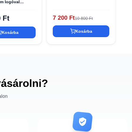
ém logóval
LSMCBSK iPhone
ete tok
 Ft
7 200 Ft
10 800 Ft
Kosárba
Kosárba
vásárolni?
alon