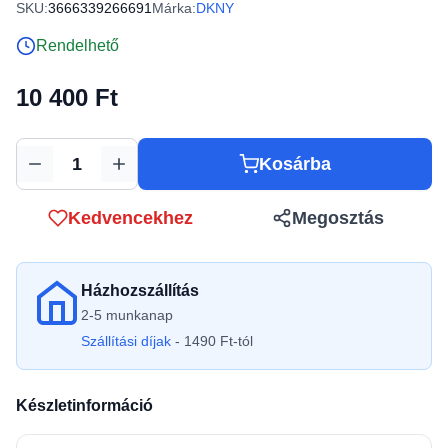
SKU:
3666339266691
Márka:
DKNY
Rendelhető
10 400 Ft
Kosárba
Mennyiség
Kedvencekhez
Megosztás
Házhozszállítás
2-5 munkanap
Szállítási díjak
- 1490 Ft-tól
Készletinformáció