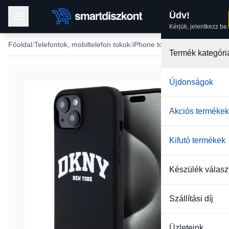
Üdv!
Kérjük, jelentkezz be.
Főoldal
Telefontok, mobiltelefon tokok
iPhone tokok
iPhone 15 tok
Termék kategóri
Újdonságok
Akciós termékek
Kifutó termékek
Készülék válasz
Szállítási díj
Üzleteink