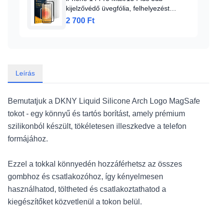
kijelzővédő üvegfólia, felhelyezést
segítő kerettel 9H 2.5D HD 0.33mm
2 700 Ft
Alphajack
Leírás
Bemutatjuk a DKNY Liquid Silicone Arch Logo MagSafe
tokot - egy könnyű és tartós borítást, amely prémium
szilikonból készült, tökéletesen illeszkedve a telefon
formájához.
Ezzel a tokkal könnyedén hozzáférhetsz az összes
gombhoz és csatlakozóhoz, így kényelmesen
használhatod, töltheted és csatlakoztathatod a
kiegészítőket közvetlenül a tokon belül.