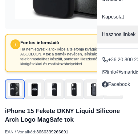
Kapcsolat
Hasznos linkek
Fontos információ
Ha nem egyezik a tok képe a telefonja kivágásaival, NE
AGGÓDJON. A tok a termék nevében, leírásában szereplő
telefonmodellhez készült, pontosan illeszkedő
+36 20 800 2
kivágásokkal és csatlakozóhelyekkel.
info@smartdi
Facebook
iPhone 15 Fekete DKNY Liquid Silicone
Arch Logo MagSafe tok
EAN / Vonalkód:
3666339266691