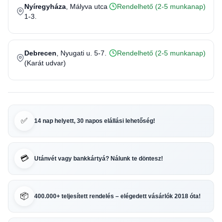
Nyíregyháza
, Mályva utca
Rendelhető (2-5 munkanap)
1-3.
Debrecen
, Nyugati u. 5-7.
Rendelhető (2-5 munkanap)
(Karát udvar)
✅
14 nap helyett, 30 napos elállási lehetőség!
💳
Utánvét vagy bankkártyá? Nálunk te döntesz!
📦
400.000+ teljesített rendelés – elégedett vásárlók 2018 óta!