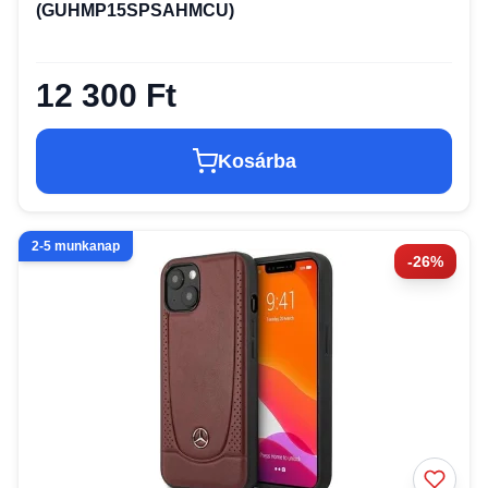
(GUHMP15SPSAHMCU)
12 300 Ft
Kosárba
2-5 munkanap
-26%