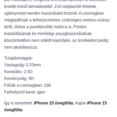
kisebb külső behatásoktól. Zsír-olajtaszító felülete
ujjlenyomat mentes használatot biztosít. A csomagban
megtalálható a felhelyezéshez szükséges nedves-száraz
törlő, illetve a poreltávolító matrica is. Pontos
kialakításának és minőségi anyaghasználatnak
köszönhetően nem sötétít kijelzőjén, az érzékelést pedig
nem akadályozza.
Tulajdonságok:
Vastagság: 0.33mm
Kerekítés: 2.5D
Keménység: 9H
Fóliák a csomagban: 2db
Felhelyező keret: igen
Így is ismerheti:
iPhone 15 üvegfólia
, Apple
i
Phone 15
üvegfólia