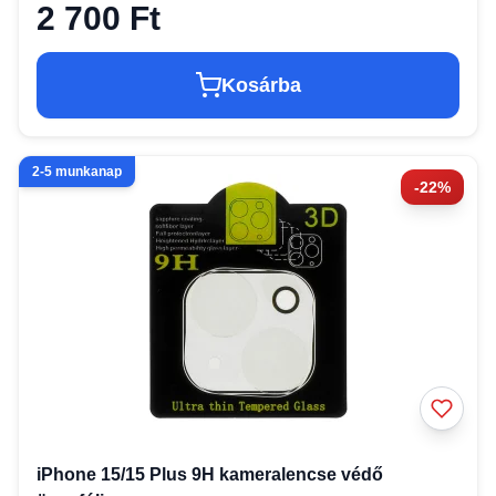
2 700 Ft
Kosárba
2-5 munkanap
-22%
iPhone 15/15 Plus 9H kameralencse védő