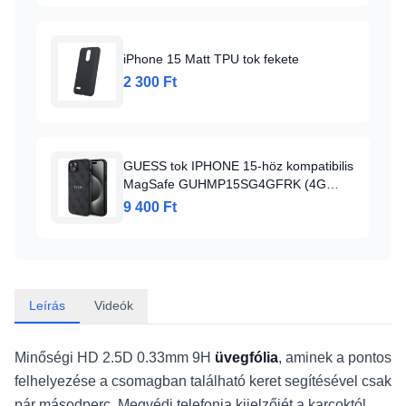
iPhone 15 Matt TPU tok fekete
2 300 Ft
GUESS tok IPHONE 15-höz kompatibilis
MagSafe GUHMP15SG4GFRK (4G
Ring klasszikus logó) fekete tok
9 400 Ft
Leírás
Videók
Minőségi HD 2.5D 0.33mm 9H
üvegfólia
, aminek a pontos
felhelyezése a csomagban található keret segítésével csak
pár másodperc. Megvédi telefonja kijelzőjét a karcoktól,