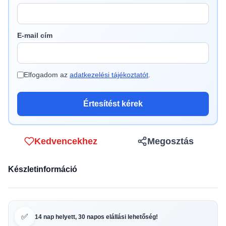
E-mail cím
Elfogadom az
adatkezelési tájékoztatót
.
Értesítést kérek
Kedvencekhez
Megosztás
Készletinformáció
✅
14 nap helyett, 30 napos elállási lehetőség!