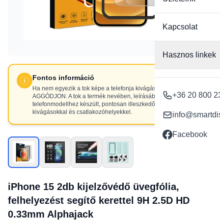
Kapcsolat
Hasznos linkek
Fontos információ
Ha nem egyezik a tok képe a telefonja kivágásaival, NE
+36 20 800 2
AGGÓDJON. A tok a termék nevében, leírásában szereplő
telefonmodellhez készült, pontosan illeszkedő
kivágásokkal és csatlakozóhelyekkel.
info@smartdi
Facebook
iPhone 15 2db kijelzővédő üvegfólia,
felhelyezést segítő kerettel 9H 2.5D HD
0.33mm Alphajack