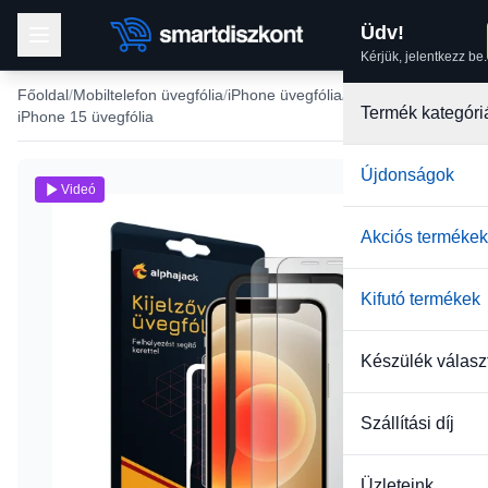
Üdv!
Kérjük, jelentkezz be.
Főoldal
Mobiltelefon üvegfólia
iPhone üvegfólia
Termék kategóri
iPhone 15 üvegfólia
Újdonságok
Videó
Akciós termékek
Kifutó termékek
Készülék válasz
Szállítási díj
Üzleteink