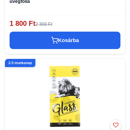
üvegfólia
1 800 Ft
2 300 Ft
Kosárba
2-5 munkanap