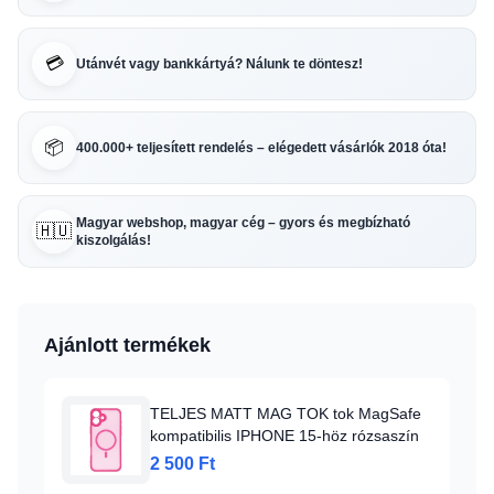
💳
Utánvét vagy bankkártyá? Nálunk te döntesz!
📦
400.000+ teljesített rendelés – elégedett vásárlók 2018 óta!
Magyar webshop, magyar cég – gyors és megbízható
🇭🇺
kiszolgálás!
Ajánlott termékek
TELJES MATT MAG TOK tok MagSafe
kompatibilis IPHONE 15-höz rózsaszín
2 500 Ft