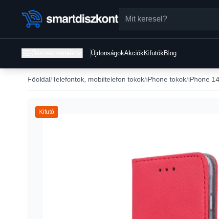
Összes termék
Újdonságok
Akciók
Kifutók
Blog
Főoldal
Telefontok, mobiltelefon tokok
iPhone tokok
iPhone 14
Kifutó