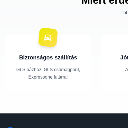
Miért érd
Töb
Biztonságos szállítás
Jó
GLS házhoz, GLS csomagpont,
A
Expressone futárral