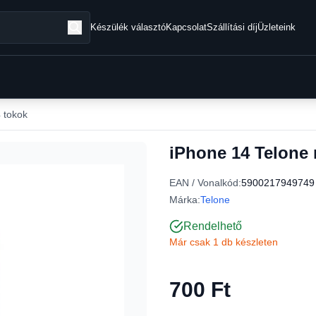
Készülék választó
Kapcsolat
Szállítási díj
Üzleteink
 tokok
iPhone 14 Telone 
EAN / Vonalkód:
5900217949749
Márka:
Telone
Rendelhető
Már csak 1 db készleten
700 Ft