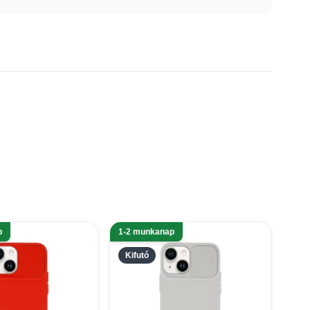
p
1-2 munkanap
Kifutó