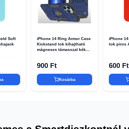
eld Soft
iPhone 14 Ring Armor Case
iPhone 14
phajack
Kickstand tok kihajtható
tok piros 
mágneses támasszal kék
Alphajack
900 Ft
600 Ft
ba
Kosárba