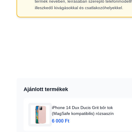
termék nevében, leírásában szereplő telefonmodell
illeszkedő kivágásokkal és csatlakozóhelyekkel.
Ajánlott termékek
iPhone 14 Dux Ducis Grit bőr tok
(MagSafe kompatibilis) rózsaszín
6 000 Ft