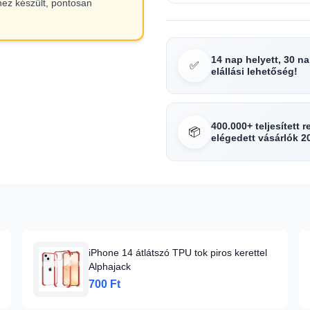
hez készült, pontosan
14 nap helyett, 30 n
✅
elállási lehetőség!
400.000+ teljesített 
📦
elégedett vásárlók 2
iPhone 14 átlátszó TPU tok piros kerettel
Alphajack
700 Ft