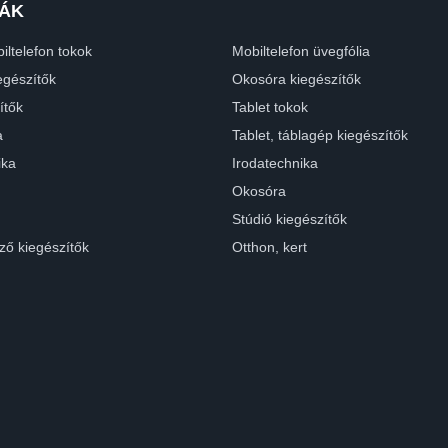
ÁK
iltelefon tokok
Mobiltelefon üvegfólia
egészítők
Okosóra kiegészítők
ítők
Tablet tokok
a
Tablet, táblagép kiegészítők
ika
Irodatechnika
Okosóra
Stúdió kiegészítők
ző kiegészítők
Otthon, kert