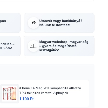
apos
Utánvét vagy bankkártyá?
💳
Nálunk te döntesz!
Magyar webshop, magyar cég
rendelés –
🇭🇺
– gyors és megbízható
018 óta!
kiszolgálás!
iPhone 14 MagSafe kompatibilis átlátszó
TPU tok piros kerettel Alphajack
1 100 Ft