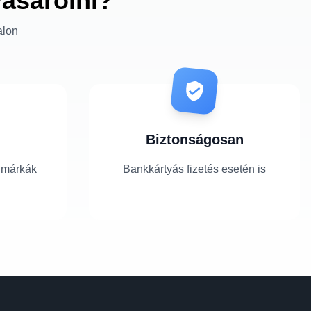
vásárolni?
alon
Biztonságosan
 márkák
Bankkártyás fizetés esetén is