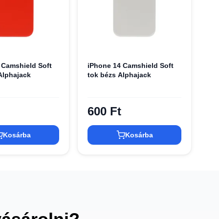
 Camshield Soft
iPhone 14 Camshield Soft
Alphajack
tok bézs Alphajack
600 Ft
Kosárba
Kosárba