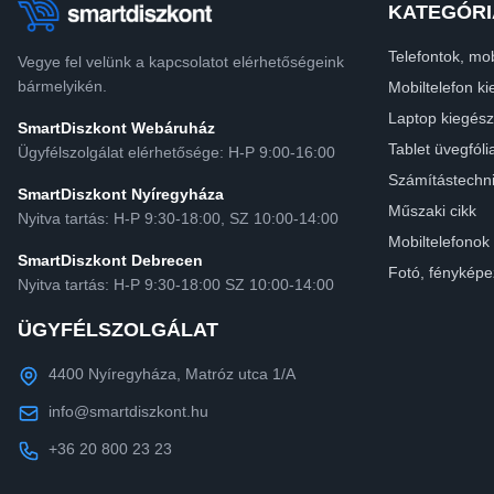
KATEGÓRI
Telefontok, mob
Vegye fel velünk a kapcsolatot elérhetőségeink
bármelyikén.
Mobiltelefon ki
Laptop kiegész
SmartDiszkont Webáruház
Tablet üvegfóli
Ügyfélszolgálat elérhetősége: H-P 9:00-16:00
Számítástechn
SmartDiszkont Nyíregyháza
Műszaki cikk
Nyitva tartás: H-P 9:30-18:00, SZ 10:00-14:00
Mobiltelefonok
SmartDiszkont Debrecen
Fotó, fényképe
Nyitva tartás: H-P 9:30-18:00 SZ 10:00-14:00
ÜGYFÉLSZOLGÁLAT
4400 Nyíregyháza, Matróz utca 1/A
info@smartdiszkont.hu
+36 20 800 23 23