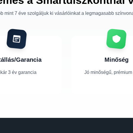
emes a Smartdiszkontnál 
b mint 7 éve szolgáljuk ki vásárlóinkat a legmagasabb színvon
tállás/Garancia
Minőség
kár 3 év garancia
Jó minőségű, prémium