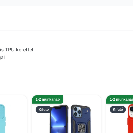
lis TPU kerettel
gal
1-2 munkanap
1-2 munkana
Kifutó
Kifutó