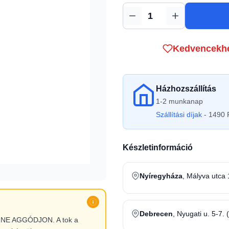
Mennyiség
Kedvencekh
Házhozszállítás
1-2 munkanap
Szállítási díjak
- 1490 F
Készletinformáció
Nyíregyháza
, Mályva utca 
Debrecen
, Nyugati u. 5-7. 
l, NE AGGÓDJON. A tok a