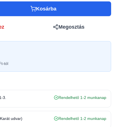
Kosárba
ez
Megosztás
t-tól
1-3.
Rendelhető 1-2 munkanap
(Karát udvar)
Rendelhető 1-2 munkanap