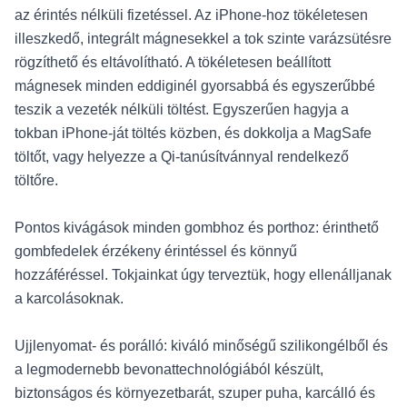
az érintés nélküli fizetéssel. Az iPhone-hoz tökéletesen
illeszkedő, integrált mágnesekkel a tok szinte varázsütésre
rögzíthető és eltávolítható. A tökéletesen beállított
mágnesek minden eddiginél gyorsabbá és egyszerűbbé
teszik a vezeték nélküli töltést. Egyszerűen hagyja a
tokban iPhone-ját töltés közben, és dokkolja a MagSafe
töltőt, vagy helyezze a Qi-tanúsítvánnyal rendelkező
töltőre.
Pontos kivágások minden gombhoz és porthoz: érinthető
gombfedelek érzékeny érintéssel és könnyű
hozzáféréssel. Tokjainkat úgy terveztük, hogy ellenálljanak
a karcolásoknak.
Ujjlenyomat- és porálló: kiváló minőségű szilikongélből és
a legmodernebb bevonattechnológiából készült,
biztonságos és környezetbarát, szuper puha, karcálló és