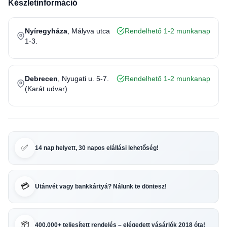
Készletinformáció
Nyíregyháza
, Mályva utca
Rendelhető 1-2 munkanap
1-3.
Debrecen
, Nyugati u. 5-7.
Rendelhető 1-2 munkanap
(Karát udvar)
✅
14 nap helyett, 30 napos elállási lehetőség!
💳
Utánvét vagy bankkártyá? Nálunk te döntesz!
📦
400.000+ teljesített rendelés – elégedett vásárlók 2018 óta!