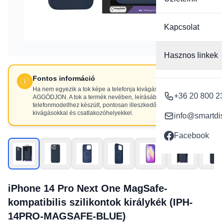
Kapcsolat
Hasznos linkek
Fontos információ
Ha nem egyezik a tok képe a telefonja kivágásaival, NE
+36 20 800 2
AGGÓDJON. A tok a termék nevében, leírásában szereplő
telefonmodellhez készült, pontosan illeszkedő
kivágásokkal és csatlakozóhelyekkel.
info@smartdi
Facebook
iPhone 14 Pro Next One MagSafe-
kompatibilis szilikontok királykék (IPH-
14PRO-MAGSAFE-BLUE)