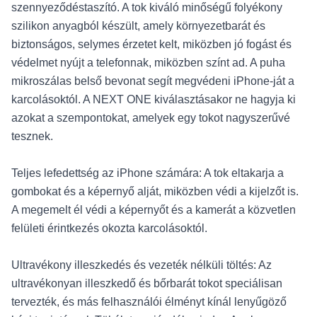
szennyeződéstaszító. A tok kiváló minőségű folyékony
szilikon anyagból készült, amely környezetbarát és
biztonságos, selymes érzetet kelt, miközben jó fogást és
védelmet nyújt a telefonnak, miközben színt ad. A puha
mikroszálas belső bevonat segít megvédeni iPhone-ját a
karcolásoktól. A NEXT ONE kiválasztásakor ne hagyja ki
azokat a szempontokat, amelyek egy tokot nagyszerűvé
tesznek.
Teljes lefedettség az iPhone számára: A tok eltakarja a
gombokat és a képernyő alját, miközben védi a kijelzőt is.
A megemelt él védi a képernyőt és a kamerát a közvetlen
felületi érintkezés okozta karcolásoktól.
Ultravékony illeszkedés és vezeték nélküli töltés: Az
ultravékonyan illeszkedő és bőrbarát tokot speciálisan
tervezték, és más felhasználói élményt kínál lenyűgöző