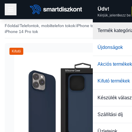
Üdv!
Kérjük, jelentkezz be.
Főoldal
Telefontok, mobiltelefon tokok
iPhone tokok
Termék kategóri
iPhone 14 Pro tok
Újdonságok
Kifutó
Akciós termékek
Kifutó termékek
Készülék válasz
Szállítási díj
Üzleteink