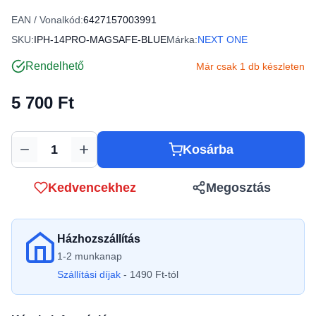
EAN / Vonalkód:
6427157003991
SKU:
IPH-14PRO-MAGSAFE-BLUE
Márka:
NEXT ONE
Rendelhető
Már csak 1 db készleten
5 700 Ft
Kosárba
Mennyiség
Kedvencekhez
Megosztás
Házhozszállítás
1-2 munkanap
Szállítási díjak
- 1490 Ft-tól