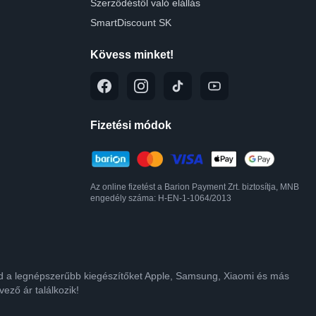
Szerződéstől való elállás
SmartDiscount SK
Kövess minket!
Fizetési módok
Az online fizetést a Barion Payment Zrt. biztosítja, MNB
engedély száma: H-EN-1-1064/2013
lod a legnépszerűbb kiegészítőket Apple, Samsung, Xiaomi és más
ező ár találkozik!