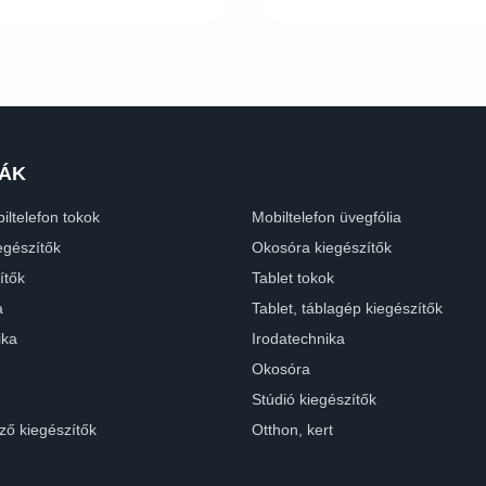
ÁK
iltelefon tokok
Mobiltelefon üvegfólia
egészítők
Okosóra kiegészítők
ítők
Tablet tokok
a
Tablet, táblagép kiegészítők
ika
Irodatechnika
Okosóra
Stúdió kiegészítők
ző kiegészítők
Otthon, kert