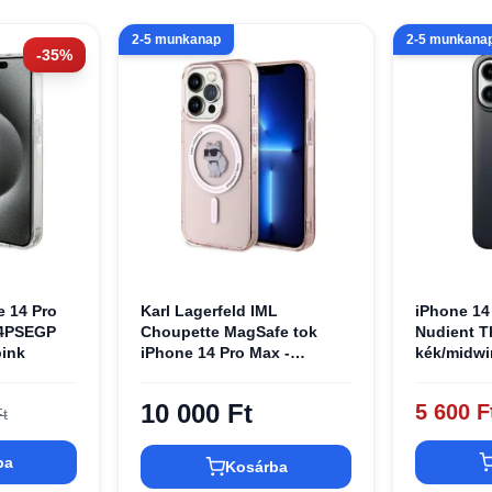
2-5 munkanap
2-5 munkana
-35%
 14 Pro
Karl Lagerfeld IML
iPhone 14
4PSEGP
Choupette MagSafe tok
Nudient Th
pink
iPhone 14 Pro Max -
kék/midwi
rózsaszín
10 000 Ft
5 600 F
t
ba
Kosárba