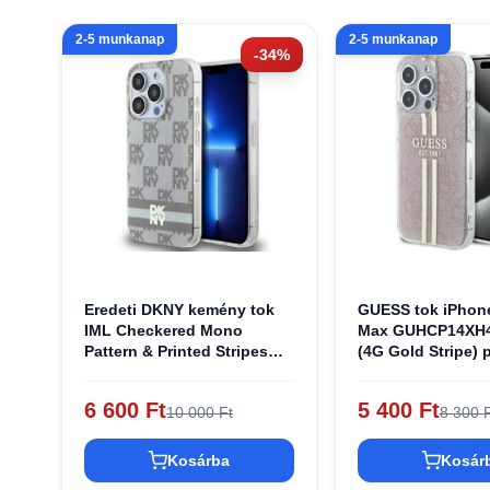
2-5 munkanap
2-5 munkanap
-34%
Eredeti DKNY kemény tok
GUESS tok iPhone
IML Checkered Mono
Max GUHCP14XH
Pattern & Printed Stripes
(4G Gold Stripe) 
MagSafe
DKHMP14XHCPTSE iPhone
6 600 Ft
5 400 Ft
10 000 Ft
8 300 F
14 Pro Max számára bézs
tok
Kosárba
Kosár