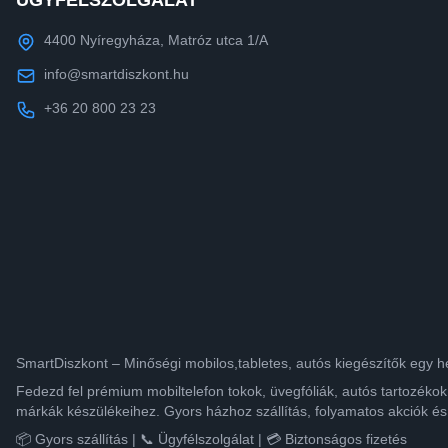
ÜGYFÉLSZOLGÁLAT
4400 Nyíregyháza, Matróz utca 1/A
info@smartdiszkont.hu
+36 20 800 23 23
SmartDiszkont – Minőségi mobilos,tabletes, autós kiegészítők egy h
Fedezd fel prémium mobiltelefon tokok, üvegfóliák, autós tartozék
márkák készülékeihez. Gyors házhoz szállítás, folyamatos akciók és
📦 Gyors szállítás | 📞 Ügyfélszolgálat | 💳 Biztonságos fizetés