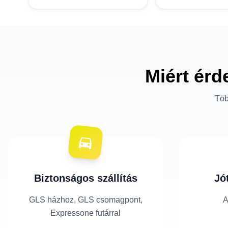
Miért érd
Töb
Biztonságos szállítás
Jó
GLS házhoz, GLS csomagpont,
A
Expressone futárral