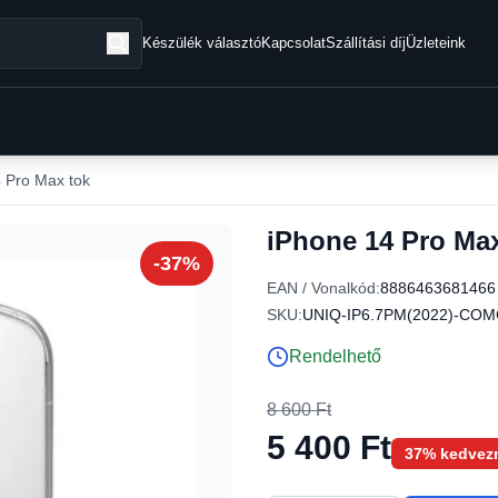
Készülék választó
Kapcsolat
Szállítási díj
Üzleteink
 Pro Max tok
iPhone 14 Pro Max
-37%
EAN / Vonalkód:
8886463681466
SKU:
UNIQ-IP6.7PM(2022)-CO
Rendelhető
8 600 Ft
5 400 Ft
37% kedvez