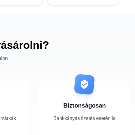
vásárolni?
alon
Biztonságosan
 márkák
Bankkártyás fizetés esetén is