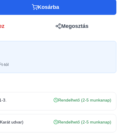
Kosárba
ez
Megosztás
t-tól
1-3.
Rendelhető (2-5 munkanap)
(Karát udvar)
Rendelhető (2-5 munkanap)