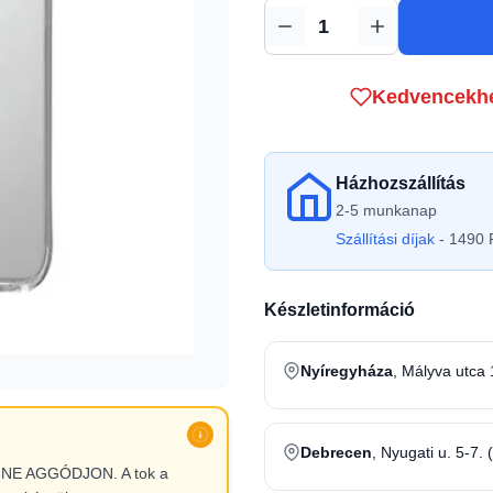
Mennyiség
Kedvencekh
Házhozszállítás
2-5 munkanap
Szállítási díjak
- 1490 F
Készletinformáció
Nyíregyháza
, Mályva utca 
Debrecen
, Nyugati u. 5-7. 
l, NE AGGÓDJON. A tok a