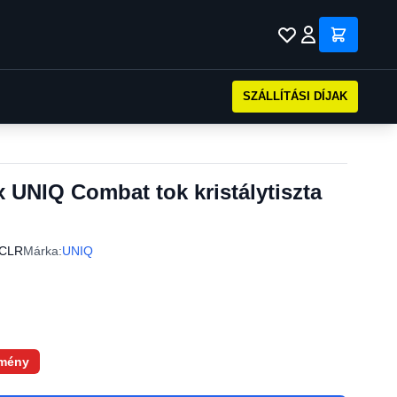
SZÁLLÍTÁSI DÍJAK
 UNIQ Combat tok kristálytiszta
MCLR
Márka:
UNIQ
mény