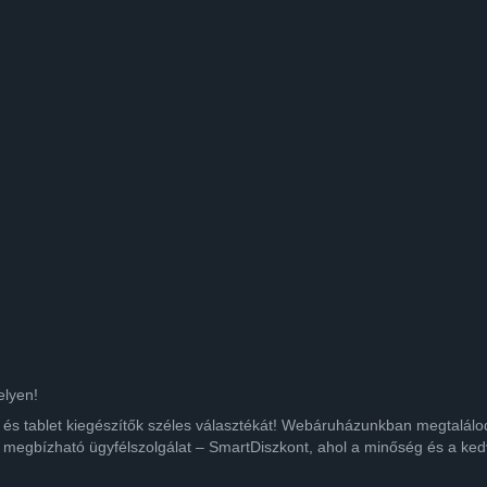
elyen!
ok és tablet kiegészítők széles választékát! Webáruházunkban megtalá
 megbízható ügyfélszolgálat – SmartDiszkont, ahol a minőség és a kedv