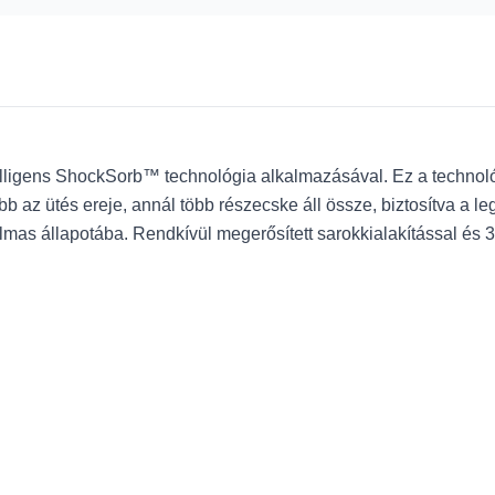
ligens ShockSorb™ technológia alkalmazásával. Ez a technológ
obb az ütés ereje, annál több részecske áll össze, biztosítva a
lmas állapotába. Rendkívül megerősített sarokkialakítással és 3 