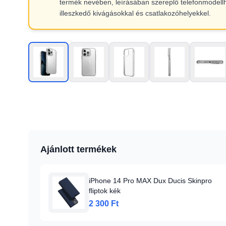
termék nevében, leírásában szereplő telefonmodell
illeszkedő kivágásokkal és csatlakozóhelyekkel.
Ajánlott termékek
iPhone 14 Pro MAX Dux Ducis Skinpro
fliptok kék
2 300 Ft