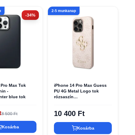
p
2-5 munkanap
-34%
 Pro Max Tok
iPhone 14 Pro Max Guess
in -
PU 4G Metal Logo tok
nter blue tok
rózsaszín
(GUHCP14X4GMGPI)
10 400 Ft
t
8 500 Ft
Kosárba
Kosárba