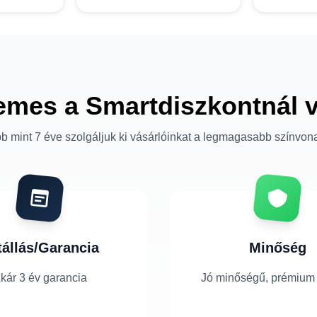
emes a Smartdiszkontnál 
b mint 7 éve szolgáljuk ki vásárlóinkat a legmagasabb színvon
tállás/Garancia
Minőség
kár 3 év garancia
Jó minőségű, prémium