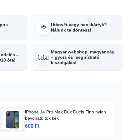
apos
Utánvét vagy bankkártyá?
💳
Nálunk te döntesz!
Magyar webshop, magyar cég
rendelés –
🇭🇺
– gyors és megbízható
018 óta!
kiszolgálás!
iPhone 14 Pro Max Dux Ducis Fino nylon
bevonatú tok kék
600 Ft