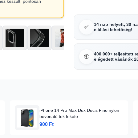
hez készült, pontosan
14 nap helyett, 30 n
✅
elállási lehetőség!
400.000+ teljesített 
📦
elégedett vásárlók 2
iPhone 14 Pro Max Dux Ducis Fino nylon
bevonatú tok fekete
900 Ft