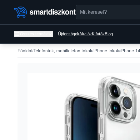
Összes termék
Újdonságok
Akciók
Kifutók
Blog
Főoldal
Telefontok, mobiltelefon tokok
iPhone tokok
iPhone 14