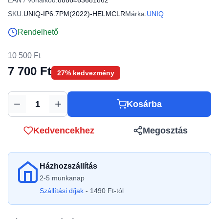
EAN / Vonalkód:
8886463681862
SKU:
UNIQ-IP6.7PM(2022)-HELMCLR
Márka:
UNIQ
Rendelhető
10 500 Ft
7 700 Ft
27% kedvezmény
Kosárba
Mennyiség
Kedvencekhez
Megosztás
Házhozszállítás
2-5 munkanap
Szállítási díjak
- 1490 Ft-tól