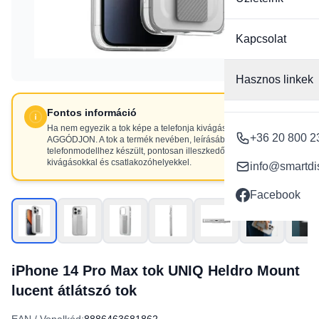
Kapcsolat
Hasznos linkek
Fontos információ
Ha nem egyezik a tok képe a telefonja kivágásaival, NE
+36 20 800 2
AGGÓDJON. A tok a termék nevében, leírásában szereplő
telefonmodellhez készült, pontosan illeszkedő
kivágásokkal és csatlakozóhelyekkel.
info@smartdi
Facebook
iPhone 14 Pro Max tok UNIQ Heldro Mount
lucent átlátszó tok