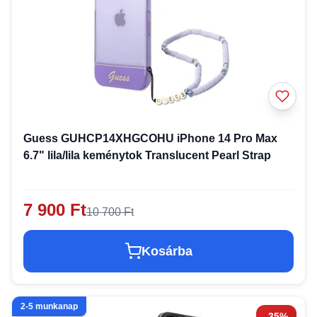
Guess GUHCP14XHGCOHU iPhone 14 Pro Max
6.7" lila/lila keménytok Translucent Pearl Strap
7 900 Ft
10 700 Ft
Kosárba
2-5 munkanap
-35%