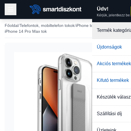
Üdv!
Kérjük, jelentkezz be.
Főoldal
Telefontok, mobiltelefon tokok
iPhone tokok
Termék kategóri
iPhone 14 Pro Max tok
Újdonságok
-27%
Akciós termékek
Kifutó termékek
Készülék válasz
Szállítási díj
Üzleteink