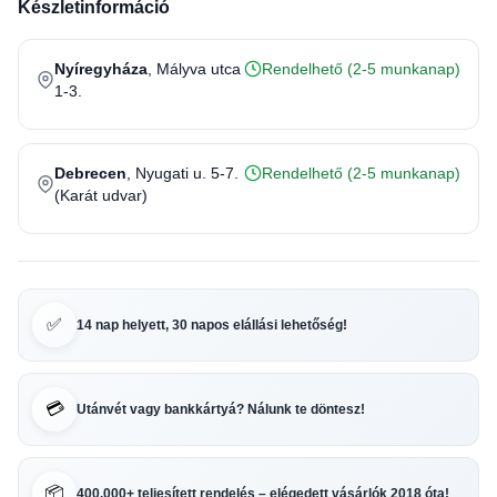
Készletinformáció
Nyíregyháza
, Mályva utca
Rendelhető (2-5 munkanap)
1-3.
Debrecen
, Nyugati u. 5-7.
Rendelhető (2-5 munkanap)
(Karát udvar)
✅
14 nap helyett, 30 napos elállási lehetőség!
💳
Utánvét vagy bankkártyá? Nálunk te döntesz!
📦
400.000+ teljesített rendelés – elégedett vásárlók 2018 óta!